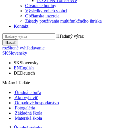
ZO SZPB Tomášovce
Otváracie hodiny
Výsledky volieb v obci
Občianska inzercia
Zásady používania multifunkčného ihriska
Kontakt
Hľadaný výraz
Hľadať
rozšírené vyhľadávanie
SK
Slovensky
SK
Slovensky
EN
English
DE
Deutsch
Možno hľadáte
Úradná tabuľa
Ako vybaviť
Odpadové hospodárstvo
Fotogaléria
Základná škola
Materská škola
Úvodná stránka