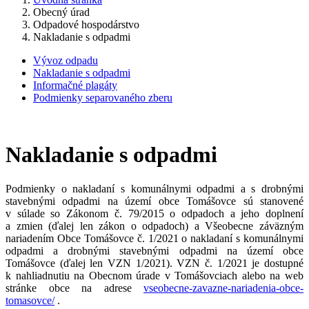
Obecný úrad
Odpadové hospodárstvo
Nakladanie s odpadmi
Vývoz odpadu
Nakladanie s odpadmi
Informačné plagáty
Podmienky separovaného zberu
Nakladanie s odpadmi
Podmienky o nakladaní s komunálnymi odpadmi a s drobnými
stavebnými odpadmi na území obce Tomášovce sú stanovené
v súlade so Zákonom č. 79/2015 o odpadoch a jeho doplnení
a zmien (ďalej len zákon o odpadoch) a Všeobecne záväzným
nariadením Obce Tomášovce č. 1/2021 o nakladaní s komunálnymi
odpadmi a drobnými stavebnými odpadmi na území obce
Tomášovce (ďalej len VZN 1/2021). VZN č. 1/2021 je dostupné
k nahliadnutiu na Obecnom úrade v Tomášovciach alebo na web
stránke obce na adrese
vseobecne-zavazne-nariadenia-obce-
tomasovce/
.