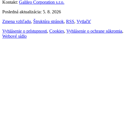
Kontakt:
Galileo Corporation s.r.o.
Posledná aktualizácia: 5. 8. 2026
Zmena vzhľadu
,
Štruktúra stránok
,
RSS
,
Vytlačiť
Vyhlásenie o prístupnosti
,
Cookies
,
Vyhlásenie o ochrane súkromia
,
Webové sídlo