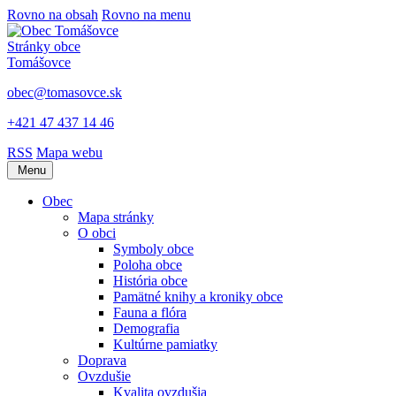
Rovno na obsah
Rovno na menu
Stránky obce
Tomášovce
obec@tomasovce.sk
+421 47 437 14 46
RSS
Mapa webu
Menu
Obec
Mapa stránky
O obci
Symboly obce
Poloha obce
História obce
Pamätné knihy a kroniky obce
Fauna a flóra
Demografia
Kultúrne pamiatky
Doprava
Ovzdušie
Kvalita ovzdušia