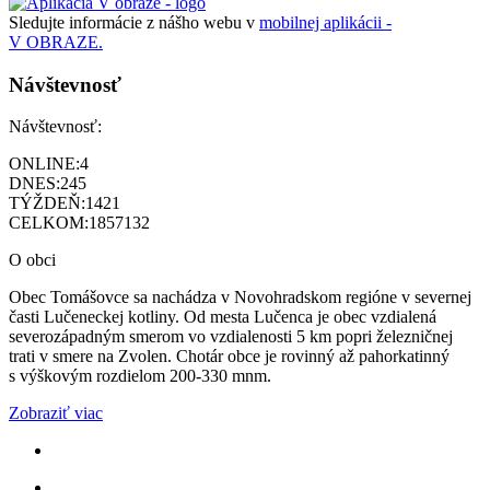
Sledujte informácie z nášho webu v
mobilnej aplikácii -
V OBRAZE.
Návštevnosť
Návštevnosť:
ONLINE:
4
DNES:
245
TÝŽDEŇ:
1421
CELKOM:
1857132
O obci
Obec Tomášovce sa nachádza v Novohradskom regióne v severnej
časti Lučeneckej kotliny. Od mesta Lučenca je obec vzdialená
severozápadným smerom vo vzdialenosti 5 km popri železničnej
trati v smere na Zvolen. Chotár obce je rovinný až pahorkatinný
s výškovým rozdielom 200-330 mnm.
Zobraziť viac