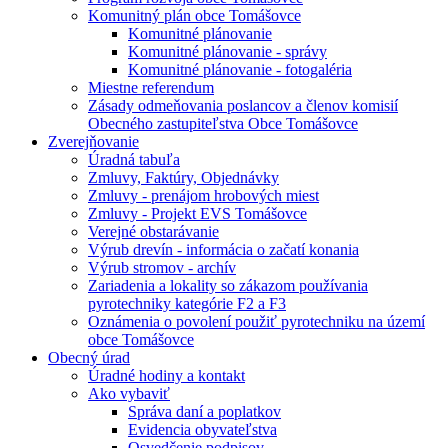
Komunitný plán obce Tomášovce
Komunitné plánovanie
Komunitné plánovanie - správy
Komunitné plánovanie - fotogaléria
Miestne referendum
Zásady odmeňovania poslancov a členov komisií
Obecného zastupiteľstva Obce Tomášovce
Zverejňovanie
Úradná tabuľa
Zmluvy, Faktúry, Objednávky
Zmluvy - prenájom hrobových miest
Zmluvy - Projekt EVS Tomášovce
Verejné obstarávanie
Výrub drevín - informácia o začatí konania
Výrub stromov - archív
Zariadenia a lokality so zákazom používania
pyrotechniky kategórie F2 a F3
Oznámenia o povolení použiť pyrotechniku na území
obce Tomášovce
Obecný úrad
Úradné hodiny a kontakt
Ako vybaviť
Správa daní a poplatkov
Evidencia obyvateľstva
Osvedčenie podpisov