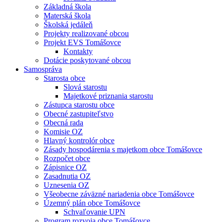
Základná škola
Materská škola
Školská jedáleň
Projekty realizované obcou
Projekt EVS Tomášovce
Kontakty
Dotácie poskytované obcou
Samospráva
Starosta obce
Slová starostu
Majetkové priznania starostu
Zástupca starostu obce
Obecné zastupiteľstvo
Obecná rada
Komisie OZ
Hlavný kontrolór obce
Zásady hospodárenia s majetkom obce Tomášovce
Rozpočet obce
Zápisnice OZ
Zasadnutia OZ
Uznesenia OZ
Všeobecne záväzné nariadenia obce Tomášovce
Územný plán obce Tomášovce
Schvaľovanie UPN
Program rozvoja obce Tomášovce