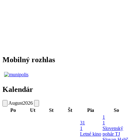
Mobilný rozhlas
Kalendár
August
2026
Po
Ut
St
Št
Pia
So
1
31
1
1
Slovenský
Letné kino
pohár TJ
-
Slovan Halič