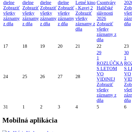
dielne
dielne
dielne
dielne
Letné kino
Csontváry
202
Zobraziť
Zobraziť
Zobraziť
Zobraziť
- Kavej 2
Haličské
Zob
všetky
všetky
všetky
všetky
Zobraziť
slávnosti
vše
záznamy
záznamy
záznamy
záznamy
všetky
2026
záz
z dňa
z dňa
z dňa
z dňa
záznamy z
Zobraziť
dňa
dňa
všetky
záznamy z
dňa
17
18
19
20
21
22
23
29
30
1
1
ROZLÚČKA
RO
S LETOM
S 
VO
VO
24
25
26
27
28
VIDINEJ
VID
Zobraziť
Zob
všetky
vše
záznamy z
záz
dňa
dňa
31
1
2
3
4
5
6
Mobilná aplikácia