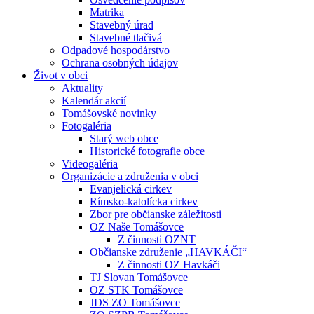
Matrika
Stavebný úrad
Stavebné tlačivá
Odpadové hospodárstvo
Ochrana osobných údajov
Život v obci
Aktuality
Kalendár akcií
Tomášovské novinky
Fotogaléria
Starý web obce
Historické fotografie obce
Videogaléria
Organizácie a združenia v obci
Evanjelická cirkev
Rímsko-katolícka cirkev
Zbor pre občianske záležitosti
OZ Naše Tomášovce
Z činnosti OZNT
Občianske združenie „HAVKÁČI“
Z činnosti OZ Havkáči
TJ Slovan Tomášovce
OZ STK Tomášovce
JDS ZO Tomášovce