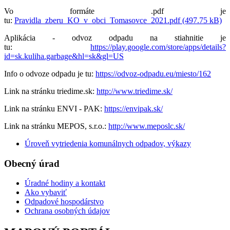
Vo formáte .pdf je
tu:
Pravidla_zberu_KO_v_obci_Tomasovce_2021.pdf (497.75 kB)
Aplikácia - odvoz odpadu na stiahnitie je
tu:
https://play.google.com/store/apps/details?
id=sk.kuliha.garbage&hl=sk&gl=US
Info o odvoze odpadu je tu:
https://odvoz-odpadu.eu/miesto/162
Link na stránku triedime.sk:
http://www.triedime.sk/
Link na stránku ENVI - PAK:
https://envipak.sk/
Link na stránku MEPOS, s.r.o.:
http://www.meposlc.sk/
Úroveň vytriedenia komunálnych odpadov, výkazy
Obecný úrad
Úradné hodiny a kontakt
Ako vybaviť
Odpadové hospodárstvo
Ochrana osobných údajov