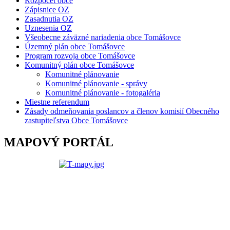
Rozpočet obce
Zápisnice OZ
Zasadnutia OZ
Uznesenia OZ
Všeobecne záväzné nariadenia obce Tomášovce
Územný plán obce Tomášovce
Program rozvoja obce Tomášovce
Komunitný plán obce Tomášovce
Komunitné plánovanie
Komunitné plánovanie - správy
Komunitné plánovanie - fotogaléria
Miestne referendum
Zásady odmeňovania poslancov a členov komisií Obecného
zastupiteľstva Obce Tomášovce
MAPOVÝ PORTÁL