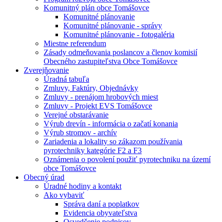
Komunitný plán obce Tomášovce
Komunitné plánovanie
Komunitné plánovanie - správy
Komunitné plánovanie - fotogaléria
Miestne referendum
Zásady odmeňovania poslancov a členov komisií
Obecného zastupiteľstva Obce Tomášovce
Zverejňovanie
Úradná tabuľa
Zmluvy, Faktúry, Objednávky
Zmluvy - prenájom hrobových miest
Zmluvy - Projekt EVS Tomášovce
Verejné obstarávanie
Výrub drevín - informácia o začatí konania
Výrub stromov - archív
Zariadenia a lokality so zákazom používania
pyrotechniky kategórie F2 a F3
Oznámenia o povolení použiť pyrotechniku na území
obce Tomášovce
Obecný úrad
Úradné hodiny a kontakt
Ako vybaviť
Správa daní a poplatkov
Evidencia obyvateľstva
Osvedčenie podpisov