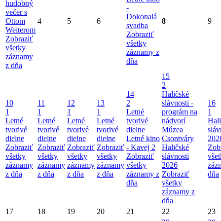
hudobný
-
večer s
Dokonalá
Ottom
4
5
6
8
9
svadba
Weiterom
Zobraziť
Zobraziť
všetky
všetky
záznamy z
záznamy
dňa
z dňa
15
2
14
Haličské
10
11
12
13
2
slávnosti -
16
1
1
1
1
Letné
prográm na
1
Letné
Letné
Letné
Letné
tvorivé
nádvorí
Hal
tvorivé
tvorivé
tvorivé
tvorivé
dielne
Múzea
sláv
dielne
dielne
dielne
dielne
Letné kino
Csontváry
202
Zobraziť
Zobraziť
Zobraziť
Zobraziť
- Kavej 2
Haličské
Zob
všetky
všetky
všetky
všetky
Zobraziť
slávnosti
vše
záznamy
záznamy
záznamy
záznamy
všetky
2026
záz
z dňa
z dňa
z dňa
z dňa
záznamy z
Zobraziť
dňa
dňa
všetky
záznamy z
dňa
17
18
19
20
21
22
23