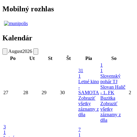
Mobilný rozhlas
Kalendár
August
2026
Po
Ut
St
Št
Pia
So
1
31
1
1
Slovenský
Letné kino
pohár TJ
-
Slovan Halič
27
28
29
30
SAMOTA
- 1. FK
2
Zobraziť
Buzitka
všetky
Zobraziť
záznamy z
všetky
dňa
záznamy z
dňa
3
7
1
1