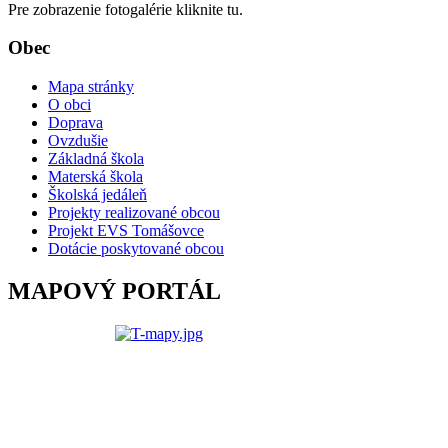
Pre zobrazenie fotogalérie kliknite tu.
Obec
Mapa stránky
O obci
Doprava
Ovzdušie
Základná škola
Materská škola
Školská jedáleň
Projekty realizované obcou
Projekt EVS Tomášovce
Dotácie poskytované obcou
MAPOVÝ PORTÁL