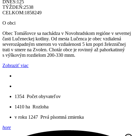
DNES:
125
TÝŽDEŇ:
2538
CELKOM:
1858249
O obci
Obec Tomášovce sa nachádza v Novohradskom regióne v severnej
časti Lučeneckej kotliny. Od mesta Lučenca je obec vzdialená
severozápadným smerom vo vzdialenosti 5 km popri železničnej
trati v smere na Zvolen. Chotár obce je rovinný až pahorkatinný
s výškovým rozdielom 200-330 mnm.
Zobraziť viac
1354
Počet obyvateľov
1410 ha
Rozloha
v roku 1247
Prvá písomná zmienka
hore