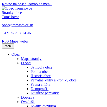
Rovno na obsah
Rovno na menu
Stránky obce
Tomášovce
obec@tomasovce.sk
+421 47 437 14 46
RSS
Mapa webu
Menu
Obec
Mapa stránky
O obci
Symboly obce
Poloha obce
História obce
Pamätné knihy a kroniky obce
Fauna a flóra
Demografia
Kultúrne pamiatky
Doprava
Ovzdušie
Kvalita ovzdušia