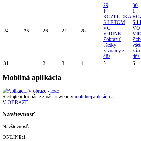
29
30
1
1
ROZLÚČKA
RO
S LETOM
S 
VO
VO
24
25
26
27
28
VIDINEJ
VID
Zobraziť
Zob
všetky
vše
záznamy z
záz
dňa
dňa
31
1
2
3
4
5
6
Mobilná aplikácia
Sledujte informácie z nášho webu v
mobilnej aplikácii -
V OBRAZE.
Návštevnosť
Návštevnosť:
ONLINE:
1