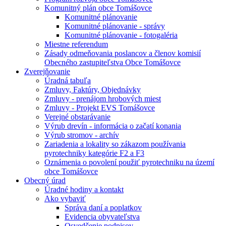
Komunitný plán obce Tomášovce
Komunitné plánovanie
Komunitné plánovanie - správy
Komunitné plánovanie - fotogaléria
Miestne referendum
Zásady odmeňovania poslancov a členov komisií
Obecného zastupiteľstva Obce Tomášovce
Zverejňovanie
Úradná tabuľa
Zmluvy, Faktúry, Objednávky
Zmluvy - prenájom hrobových miest
Zmluvy - Projekt EVS Tomášovce
Verejné obstarávanie
Výrub drevín - informácia o začatí konania
Výrub stromov - archív
Zariadenia a lokality so zákazom používania
pyrotechniky kategórie F2 a F3
Oznámenia o povolení použiť pyrotechniku na území
obce Tomášovce
Obecný úrad
Úradné hodiny a kontakt
Ako vybaviť
Správa daní a poplatkov
Evidencia obyvateľstva
Osvedčenie podpisov