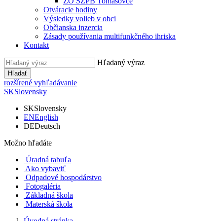
ZO SZPB Tomášovce
Otváracie hodiny
Výsledky volieb v obci
Občianska inzercia
Zásady používania multifunkčného ihriska
Kontakt
Hľadaný výraz
Hľadať
rozšírené vyhľadávanie
SK
Slovensky
SK
Slovensky
EN
English
DE
Deutsch
Možno hľadáte
Úradná tabuľa
Ako vybaviť
Odpadové hospodárstvo
Fotogaléria
Základná škola
Materská škola
Úvodná stránka