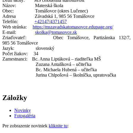
Druh školy: MŠ celodenná starostlivosť
Názov: Materská škola
Obec: Tomášovce (okres Lučenec)
Adresa Závadská 1, 985 56 Tomášovce
Telefón:
+42147/4371457
Web stránka:
https://mszavadskatomasovce.edupage.org/
E-mail:
skolka@tomasovce.sk
Zriaďovateľ: Obec Tomášovce, Partizánska 132/7,
985 56 Tomášovce
Jazyk: slovenský
Počet žiakov: 34
Zamestnanci: Bc. Anna Liptáková – riaditeľka MŠ
Zuzana Antalíková – učiteľka
Bc. Michaela Hubená – učiteľka
Jurina Chlpošová – školníčka, upratovačka
Záložky
Novinky
Fotogaléria
Pre zobrazenie noviniek
kliknite tu
: