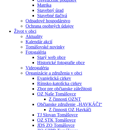
Matrika
Stavebný úrad
Stavebné tlačivá
Odpadové hospodárstvo
Ochrana osobných údajov
Život v obci
Aktuality
Kalendár akcií
Tomášovské novinky
Fotogaléria
Starý web obce
Historické fotografie obce
Videogaléria
Organizácie a združenia v obci
Evanjelická cirkev
Rímsko-katolícka cirkev
Zbor pre občianske záležitosti
OZ Naše Tomášovce
Z činnosti OZNT
Občianske združenie „HAVKÁČI“
Z činnosti OZ Havkáči
TJ Slovan Tomášovce
OZ STK Tomášovce
JDS ZO Tomášovce