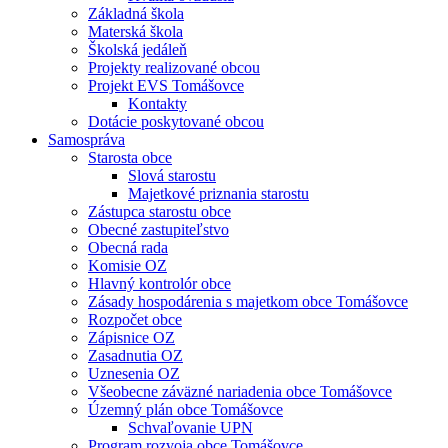
Základná škola
Materská škola
Školská jedáleň
Projekty realizované obcou
Projekt EVS Tomášovce
Kontakty
Dotácie poskytované obcou
Samospráva
Starosta obce
Slová starostu
Majetkové priznania starostu
Zástupca starostu obce
Obecné zastupiteľstvo
Obecná rada
Komisie OZ
Hlavný kontrolór obce
Zásady hospodárenia s majetkom obce Tomášovce
Rozpočet obce
Zápisnice OZ
Zasadnutia OZ
Uznesenia OZ
Všeobecne záväzné nariadenia obce Tomášovce
Územný plán obce Tomášovce
Schvaľovanie UPN
Program rozvoja obce Tomášovce