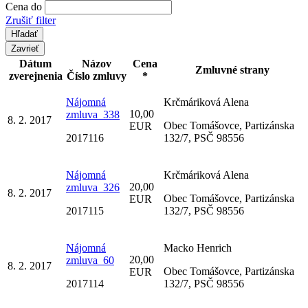
Cena do
Zrušiť filter
Zavrieť
Dátum
Názov
Cena
Zmluvné strany
zverejnenia
Číslo zmluvy
*
Nájomná
Krčmáriková Alena
10,00
zmluva_338
8. 2. 2017
Obec Tomášovce, Partizánska
EUR
2017116
132/7, PSČ 98556
Nájomná
Krčmáriková Alena
20,00
zmluva_326
8. 2. 2017
Obec Tomášovce, Partizánska
EUR
2017115
132/7, PSČ 98556
Nájomná
Macko Henrich
20,00
zmluva_60
8. 2. 2017
Obec Tomášovce, Partizánska
EUR
2017114
132/7, PSČ 98556