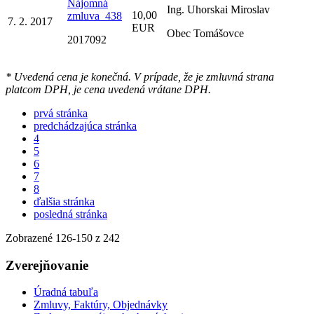
Nájomná
Ing. Uhorskai Miroslav
10,00
zmluva_438
7. 2. 2017
EUR
Obec Tomášovce
2017092
* Uvedená cena je konečná. V prípade, že je zmluvná strana
platcom DPH, je cena uvedená vrátane DPH.
prvá stránka
predchádzajúca stránka
4
5
6
7
8
ďalšia stránka
posledná stránka
Zobrazené
126
-
150
z 242
Zverejňovanie
Úradná tabuľa
Zmluvy, Faktúry, Objednávky