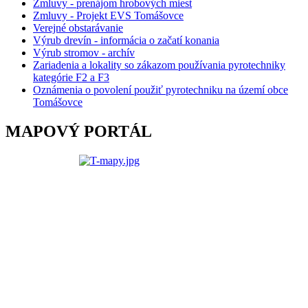
Zmluvy - prenájom hrobových miest
Zmluvy - Projekt EVS Tomášovce
Verejné obstarávanie
Výrub drevín - informácia o začatí konania
Výrub stromov - archív
Zariadenia a lokality so zákazom používania pyrotechniky
kategórie F2 a F3
Oznámenia o povolení použiť pyrotechniku na území obce
Tomášovce
MAPOVÝ PORTÁL