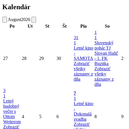
Kalendár
August
2026
Po
Ut
St
Št
Pia
So
1
31
1
1
Slovenský
Letné kino
pohár TJ
-
Slovan Halič
27
28
29
30
SAMOTA
- 1. FK
2
Zobraziť
Buzitka
všetky
Zobraziť
záznamy z
všetky
dňa
záznamy z
dňa
3
7
1
1
Letný
Letné kino
hudobný
-
večer s
Dokonalá
Ottom
4
5
6
8
9
svadba
Weiterom
Zobraziť
Zobraziť