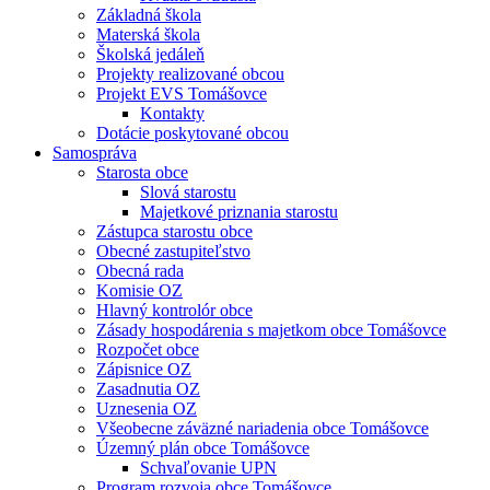
Základná škola
Materská škola
Školská jedáleň
Projekty realizované obcou
Projekt EVS Tomášovce
Kontakty
Dotácie poskytované obcou
Samospráva
Starosta obce
Slová starostu
Majetkové priznania starostu
Zástupca starostu obce
Obecné zastupiteľstvo
Obecná rada
Komisie OZ
Hlavný kontrolór obce
Zásady hospodárenia s majetkom obce Tomášovce
Rozpočet obce
Zápisnice OZ
Zasadnutia OZ
Uznesenia OZ
Všeobecne záväzné nariadenia obce Tomášovce
Územný plán obce Tomášovce
Schvaľovanie UPN
Program rozvoja obce Tomášovce