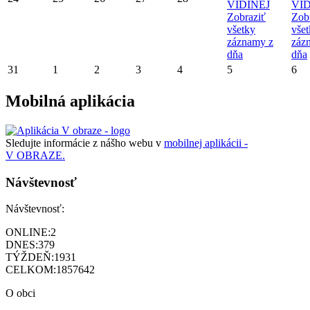
VIDINEJ
VID
Zobraziť
Zob
všetky
vše
záznamy z
záz
dňa
dňa
31
1
2
3
4
5
6
Mobilná aplikácia
Sledujte informácie z nášho webu v
mobilnej aplikácii -
V OBRAZE.
Návštevnosť
Návštevnosť:
ONLINE:
2
DNES:
379
TÝŽDEŇ:
1931
CELKOM:
1857642
O obci