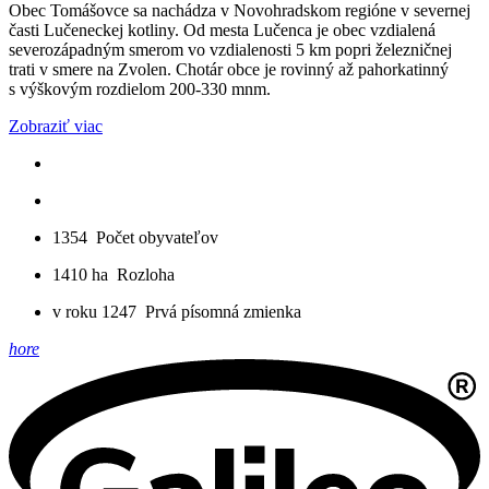
Obec Tomášovce sa nachádza v Novohradskom regióne v severnej
časti Lučeneckej kotliny. Od mesta Lučenca je obec vzdialená
severozápadným smerom vo vzdialenosti 5 km popri železničnej
trati v smere na Zvolen. Chotár obce je rovinný až pahorkatinný
s výškovým rozdielom 200-330 mnm.
Zobraziť viac
1354
Počet obyvateľov
1410 ha
Rozloha
v roku 1247
Prvá písomná zmienka
hore