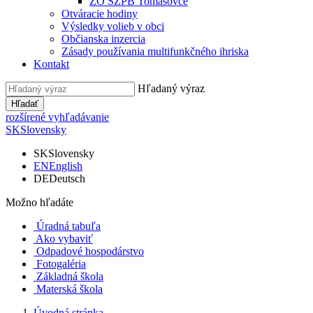
ZO SZPB Tomášovce
Otváracie hodiny
Výsledky volieb v obci
Občianska inzercia
Zásady používania multifunkčného ihriska
Kontakt
Hľadaný výraz
Hľadať
rozšírené vyhľadávanie
SK
Slovensky
SK
Slovensky
EN
English
DE
Deutsch
Možno hľadáte
Úradná tabuľa
Ako vybaviť
Odpadové hospodárstvo
Fotogaléria
Základná škola
Materská škola
Úvodná stránka