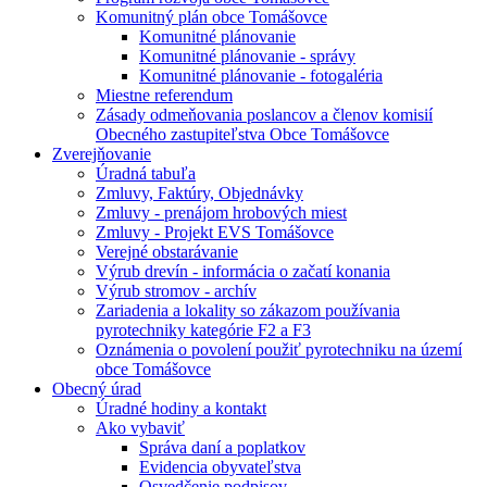
Komunitný plán obce Tomášovce
Komunitné plánovanie
Komunitné plánovanie - správy
Komunitné plánovanie - fotogaléria
Miestne referendum
Zásady odmeňovania poslancov a členov komisií
Obecného zastupiteľstva Obce Tomášovce
Zverejňovanie
Úradná tabuľa
Zmluvy, Faktúry, Objednávky
Zmluvy - prenájom hrobových miest
Zmluvy - Projekt EVS Tomášovce
Verejné obstarávanie
Výrub drevín - informácia o začatí konania
Výrub stromov - archív
Zariadenia a lokality so zákazom používania
pyrotechniky kategórie F2 a F3
Oznámenia o povolení použiť pyrotechniku na území
obce Tomášovce
Obecný úrad
Úradné hodiny a kontakt
Ako vybaviť
Správa daní a poplatkov
Evidencia obyvateľstva
Osvedčenie podpisov