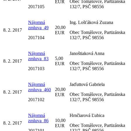
Obec Tomášovce, Partizánska
EUR
2017105
132/7, PSČ 98556
Nájomná
Ing. Lošťáková Zuzana
20,00
zmluva_49
8. 2. 2017
Obec Tomášovce, Partizánska
EUR
2017104
132/7, PSČ 98556
Nájomná
Janoštiaková Anna
5,00
zmluva_83
8. 2. 2017
Obec Tomášovce, Partizánska
EUR
2017103
132/7, PSČ 98556
Nájomná
Jaďuttová Gabriela
20,00
zmluva_460
8. 2. 2017
Obec Tomášovce, Partizánska
EUR
2017102
132/7, PSČ 98556
Nájomná
Hrnčiarová Ľubica
10,00
zmluva_86
8. 2. 2017
Obec Tomášovce, Partizánska
EUR
2017101
132/7, PSČ 98556