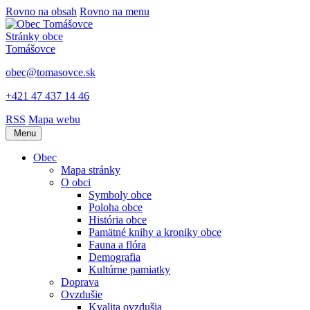
Rovno na obsah
Rovno na menu
Stránky obce
Tomášovce
obec@tomasovce.sk
+421 47 437 14 46
RSS
Mapa webu
Menu
Obec
Mapa stránky
O obci
Symboly obce
Poloha obce
História obce
Pamätné knihy a kroniky obce
Fauna a flóra
Demografia
Kultúrne pamiatky
Doprava
Ovzdušie
Kvalita ovzdušia