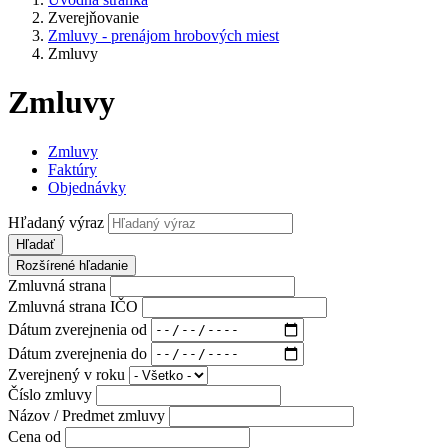
Zverejňovanie
Zmluvy - prenájom hrobových miest
Zmluvy
Zmluvy
Zmluvy
Faktúry
Objednávky
Hľadaný výraz
Hľadať
Rozšírené hľadanie
Zmluvná strana
Zmluvná strana IČO
Dátum zverejnenia od
Dátum zverejnenia do
Zverejnený v roku
Číslo zmluvy
Názov / Predmet zmluvy
Cena od