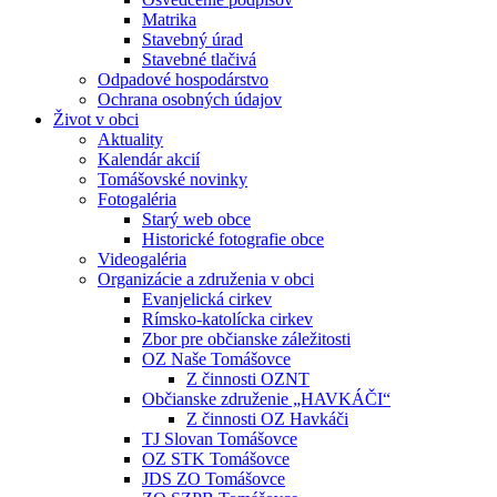
Matrika
Stavebný úrad
Stavebné tlačivá
Odpadové hospodárstvo
Ochrana osobných údajov
Život v obci
Aktuality
Kalendár akcií
Tomášovské novinky
Fotogaléria
Starý web obce
Historické fotografie obce
Videogaléria
Organizácie a združenia v obci
Evanjelická cirkev
Rímsko-katolícka cirkev
Zbor pre občianske záležitosti
OZ Naše Tomášovce
Z činnosti OZNT
Občianske združenie „HAVKÁČI“
Z činnosti OZ Havkáči
TJ Slovan Tomášovce
OZ STK Tomášovce
JDS ZO Tomášovce