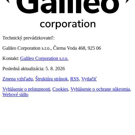
Technický prevádzkovateľ:
Galileo Corporation s.r.o., Čierna Voda 468, 925 06
Kontakt:
Galileo Corporation s.r.o.
Posledná aktualizácia: 5. 8. 2026
Zmena vzhľadu
,
Štruktúra stránok
,
RSS
,
Vytlačiť
Vyhlásenie o prístupnosti
,
Cookies
,
Vyhlásenie o ochrane súkromia
,
Webové sídlo