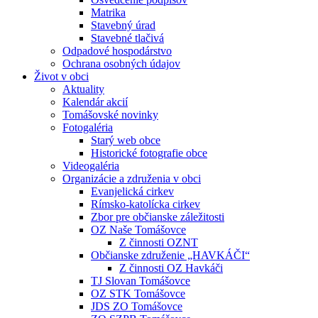
Matrika
Stavebný úrad
Stavebné tlačivá
Odpadové hospodárstvo
Ochrana osobných údajov
Život v obci
Aktuality
Kalendár akcií
Tomášovské novinky
Fotogaléria
Starý web obce
Historické fotografie obce
Videogaléria
Organizácie a združenia v obci
Evanjelická cirkev
Rímsko-katolícka cirkev
Zbor pre občianske záležitosti
OZ Naše Tomášovce
Z činnosti OZNT
Občianske združenie „HAVKÁČI“
Z činnosti OZ Havkáči
TJ Slovan Tomášovce
OZ STK Tomášovce
JDS ZO Tomášovce