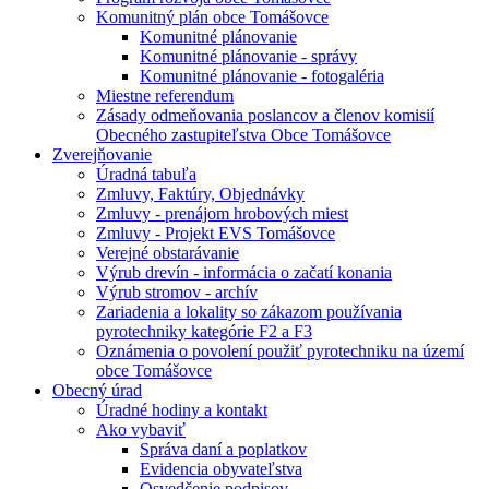
Komunitný plán obce Tomášovce
Komunitné plánovanie
Komunitné plánovanie - správy
Komunitné plánovanie - fotogaléria
Miestne referendum
Zásady odmeňovania poslancov a členov komisií
Obecného zastupiteľstva Obce Tomášovce
Zverejňovanie
Úradná tabuľa
Zmluvy, Faktúry, Objednávky
Zmluvy - prenájom hrobových miest
Zmluvy - Projekt EVS Tomášovce
Verejné obstarávanie
Výrub drevín - informácia o začatí konania
Výrub stromov - archív
Zariadenia a lokality so zákazom používania
pyrotechniky kategórie F2 a F3
Oznámenia o povolení použiť pyrotechniku na území
obce Tomášovce
Obecný úrad
Úradné hodiny a kontakt
Ako vybaviť
Správa daní a poplatkov
Evidencia obyvateľstva
Osvedčenie podpisov