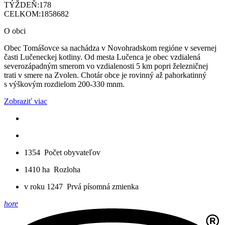
TÝŽDEŇ:
178
CELKOM:
1858682
O obci
Obec Tomášovce sa nachádza v Novohradskom regióne v severnej
časti Lučeneckej kotliny. Od mesta Lučenca je obec vzdialená
severozápadným smerom vo vzdialenosti 5 km popri železničnej
trati v smere na Zvolen. Chotár obce je rovinný až pahorkatinný
s výškovým rozdielom 200-330 mnm.
Zobraziť viac
1354
Počet obyvateľov
1410 ha
Rozloha
v roku 1247
Prvá písomná zmienka
hore