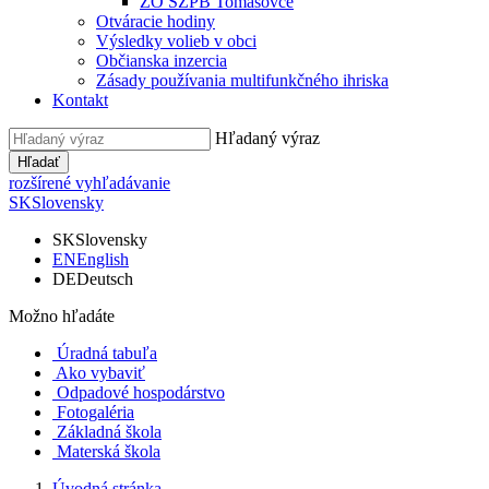
ZO SZPB Tomášovce
Otváracie hodiny
Výsledky volieb v obci
Občianska inzercia
Zásady používania multifunkčného ihriska
Kontakt
Hľadaný výraz
Hľadať
rozšírené vyhľadávanie
SK
Slovensky
SK
Slovensky
EN
English
DE
Deutsch
Možno hľadáte
Úradná tabuľa
Ako vybaviť
Odpadové hospodárstvo
Fotogaléria
Základná škola
Materská škola
Úvodná stránka