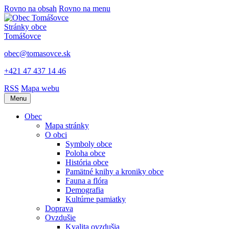
Rovno na obsah
Rovno na menu
Stránky obce
Tomášovce
obec@tomasovce.sk
+421 47 437 14 46
RSS
Mapa webu
Menu
Obec
Mapa stránky
O obci
Symboly obce
Poloha obce
História obce
Pamätné knihy a kroniky obce
Fauna a flóra
Demografia
Kultúrne pamiatky
Doprava
Ovzdušie
Kvalita ovzdušia