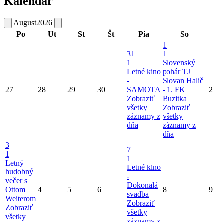
Kalendár
August
2026
Po
Ut
St
Št
Pia
So
1
31
1
1
Slovenský
Letné kino
pohár TJ
-
Slovan Halič
27
28
29
30
SAMOTA
- 1. FK
2
Zobraziť
Buzitka
všetky
Zobraziť
záznamy z
všetky
dňa
záznamy z
dňa
3
7
1
1
Letný
Letné kino
hudobný
-
večer s
Dokonalá
Ottom
4
5
6
8
9
svadba
Weiterom
Zobraziť
Zobraziť
všetky
všetky
záznamy z