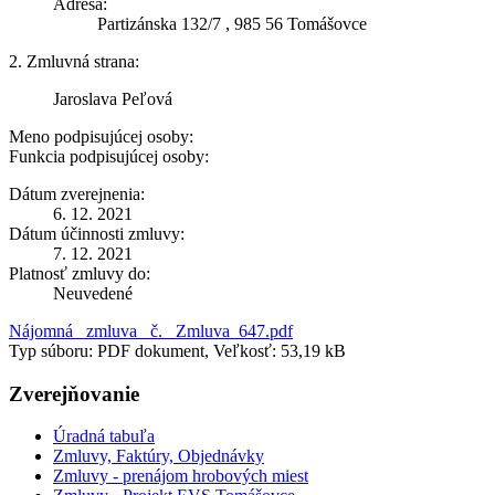
Adresa:
Partizánska 132/7 , 985 56 Tomášovce
2. Zmluvná strana:
Jaroslava Peľová
Meno podpisujúcej osoby:
Funkcia podpisujúcej osoby:
Dátum zverejnenia:
6. 12. 2021
Dátum účinnosti zmluvy:
7. 12. 2021
Platnosť zmluvy do:
Neuvedené
Nájomná_ zmluva_ č._ Zmluva_647.pdf
Typ súboru: PDF dokument, Veľkosť: 53,19 kB
Zverejňovanie
Úradná tabuľa
Zmluvy, Faktúry, Objednávky
Zmluvy - prenájom hrobových miest