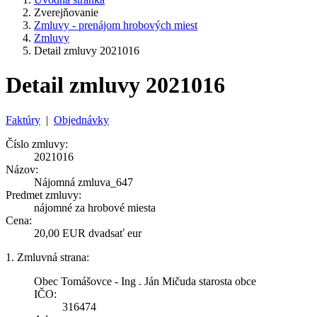
Zverejňovanie
Zmluvy - prenájom hrobových miest
Zmluvy
Detail zmluvy 2021016
Detail zmluvy 2021016
Faktúry
|
Objednávky
Číslo zmluvy:
2021016
Názov:
Nájomná zmluva_647
Predmet zmluvy:
nájomné za hrobové miesta
Cena:
20,00 EUR dvadsať eur
1. Zmluvná strana:
Obec Tomášovce - Ing . Ján Mičuda starosta obce
IČO:
316474