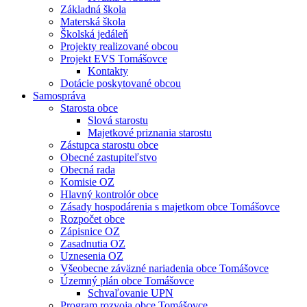
Základná škola
Materská škola
Školská jedáleň
Projekty realizované obcou
Projekt EVS Tomášovce
Kontakty
Dotácie poskytované obcou
Samospráva
Starosta obce
Slová starostu
Majetkové priznania starostu
Zástupca starostu obce
Obecné zastupiteľstvo
Obecná rada
Komisie OZ
Hlavný kontrolór obce
Zásady hospodárenia s majetkom obce Tomášovce
Rozpočet obce
Zápisnice OZ
Zasadnutia OZ
Uznesenia OZ
Všeobecne záväzné nariadenia obce Tomášovce
Územný plán obce Tomášovce
Schvaľovanie UPN
Program rozvoja obce Tomášovce