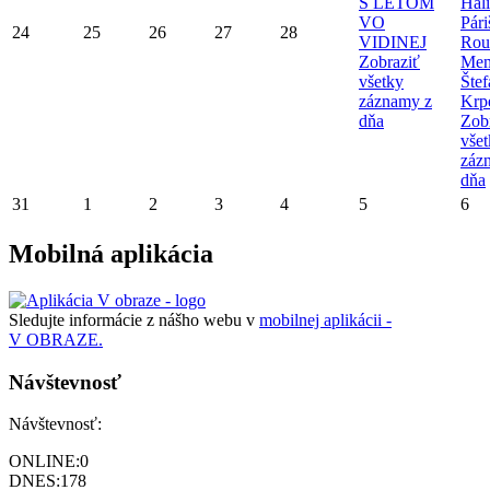
S LETOM
Hal
VO
Pári
24
25
26
27
28
VIDINEJ
Rou
Zobraziť
Mem
všetky
Štef
záznamy z
Krp
dňa
Zob
vše
záz
dňa
31
1
2
3
4
5
6
Mobilná aplikácia
Sledujte informácie z nášho webu v
mobilnej aplikácii -
V OBRAZE.
Návštevnosť
Návštevnosť:
ONLINE:
0
DNES:
178