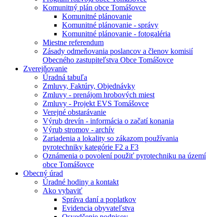
Komunitný plán obce Tomášovce
Komunitné plánovanie
Komunitné plánovanie - správy
Komunitné plánovanie - fotogaléria
Miestne referendum
Zásady odmeňovania poslancov a členov komisií
Obecného zastupiteľstva Obce Tomášovce
Zverejňovanie
Úradná tabuľa
Zmluvy, Faktúry, Objednávky
Zmluvy - prenájom hrobových miest
Zmluvy - Projekt EVS Tomášovce
Verejné obstarávanie
Výrub drevín - informácia o začatí konania
Výrub stromov - archív
Zariadenia a lokality so zákazom používania
pyrotechniky kategórie F2 a F3
Oznámenia o povolení použiť pyrotechniku na území
obce Tomášovce
Obecný úrad
Úradné hodiny a kontakt
Ako vybaviť
Správa daní a poplatkov
Evidencia obyvateľstva
Osvedčenie podpisov