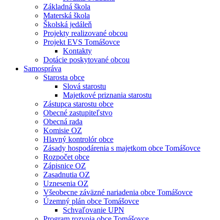
Základná škola
Materská škola
Školská jedáleň
Projekty realizované obcou
Projekt EVS Tomášovce
Kontakty
Dotácie poskytované obcou
Samospráva
Starosta obce
Slová starostu
Majetkové priznania starostu
Zástupca starostu obce
Obecné zastupiteľstvo
Obecná rada
Komisie OZ
Hlavný kontrolór obce
Zásady hospodárenia s majetkom obce Tomášovce
Rozpočet obce
Zápisnice OZ
Zasadnutia OZ
Uznesenia OZ
Všeobecne záväzné nariadenia obce Tomášovce
Územný plán obce Tomášovce
Schvaľovanie UPN
Program rozvoja obce Tomášovce