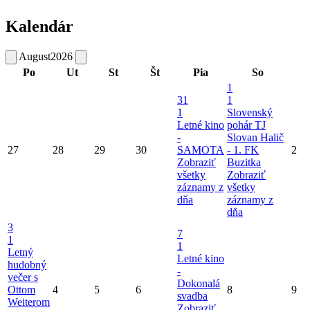
Kalendár
August
2026
Po
Ut
St
Št
Pia
So
1
31
1
1
Slovenský
Letné kino
pohár TJ
-
Slovan Halič
27
28
29
30
SAMOTA
- 1. FK
2
Zobraziť
Buzitka
všetky
Zobraziť
záznamy z
všetky
dňa
záznamy z
dňa
3
7
1
1
Letný
Letné kino
hudobný
-
večer s
Dokonalá
Ottom
4
5
6
8
9
svadba
Weiterom
Zobraziť