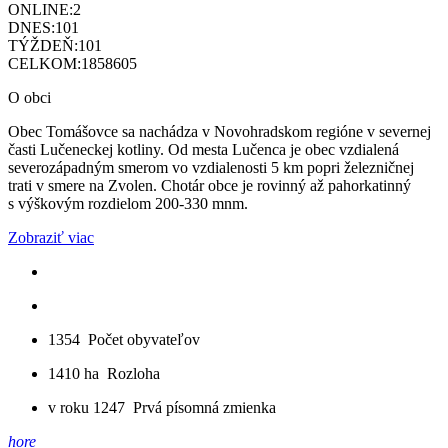
ONLINE:
2
DNES:
101
TÝŽDEŇ:
101
CELKOM:
1858605
O obci
Obec Tomášovce sa nachádza v Novohradskom regióne v severnej
časti Lučeneckej kotliny. Od mesta Lučenca je obec vzdialená
severozápadným smerom vo vzdialenosti 5 km popri železničnej
trati v smere na Zvolen. Chotár obce je rovinný až pahorkatinný
s výškovým rozdielom 200-330 mnm.
Zobraziť viac
1354
Počet obyvateľov
1410 ha
Rozloha
v roku 1247
Prvá písomná zmienka
hore