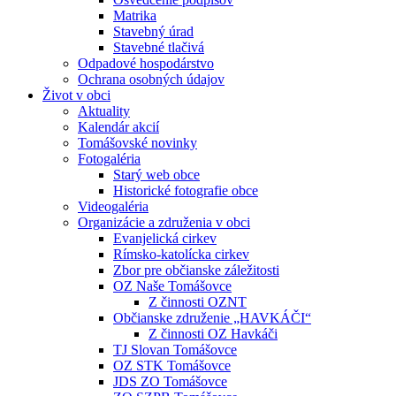
Matrika
Stavebný úrad
Stavebné tlačivá
Odpadové hospodárstvo
Ochrana osobných údajov
Život v obci
Aktuality
Kalendár akcií
Tomášovské novinky
Fotogaléria
Starý web obce
Historické fotografie obce
Videogaléria
Organizácie a združenia v obci
Evanjelická cirkev
Rímsko-katolícka cirkev
Zbor pre občianske záležitosti
OZ Naše Tomášovce
Z činnosti OZNT
Občianske združenie „HAVKÁČI“
Z činnosti OZ Havkáči
TJ Slovan Tomášovce
OZ STK Tomášovce
JDS ZO Tomášovce