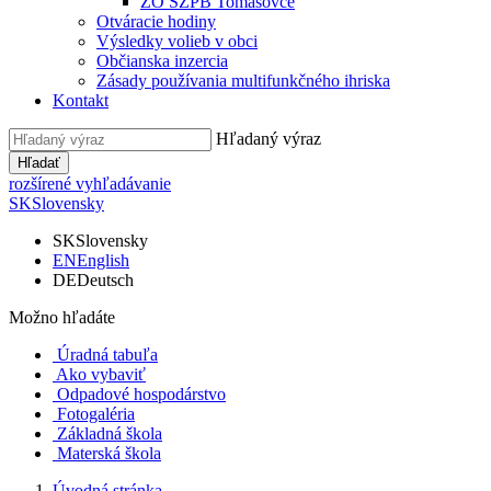
ZO SZPB Tomášovce
Otváracie hodiny
Výsledky volieb v obci
Občianska inzercia
Zásady používania multifunkčného ihriska
Kontakt
Hľadaný výraz
Hľadať
rozšírené vyhľadávanie
SK
Slovensky
SK
Slovensky
EN
English
DE
Deutsch
Možno hľadáte
Úradná tabuľa
Ako vybaviť
Odpadové hospodárstvo
Fotogaléria
Základná škola
Materská škola
Úvodná stránka