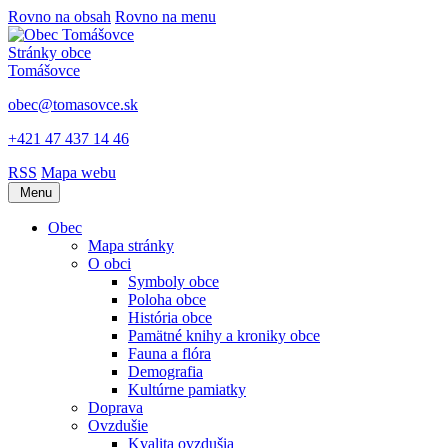
Rovno na obsah
Rovno na menu
Stránky obce
Tomášovce
obec@tomasovce.sk
+421 47 437 14 46
RSS
Mapa webu
Menu
Obec
Mapa stránky
O obci
Symboly obce
Poloha obce
História obce
Pamätné knihy a kroniky obce
Fauna a flóra
Demografia
Kultúrne pamiatky
Doprava
Ovzdušie
Kvalita ovzdušia