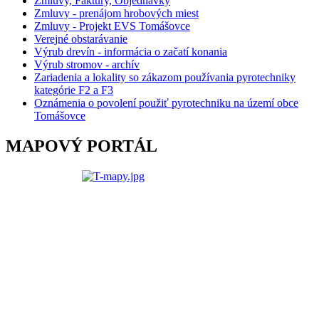
Zmluvy, Faktúry, Objednávky
Zmluvy - prenájom hrobových miest
Zmluvy - Projekt EVS Tomášovce
Verejné obstarávanie
Výrub drevín - informácia o začatí konania
Výrub stromov - archív
Zariadenia a lokality so zákazom používania pyrotechniky
kategórie F2 a F3
Oznámenia o povolení použiť pyrotechniku na území obce
Tomášovce
MAPOVÝ PORTÁL