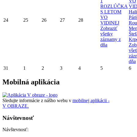
1
VO
ROZLÚČKA
VID
S LETOM
Hal
VO
Pári
24
25
26
27
28
VIDINEJ
Rou
Zobraziť
Mem
všetky
Štef
záznamy z
Krp
dňa
Zob
vše
záz
dňa
31
1
2
3
4
5
6
Mobilná aplikácia
Sledujte informácie z nášho webu v
mobilnej aplikácii -
V OBRAZE.
Návštevnosť
Návštevnosť: