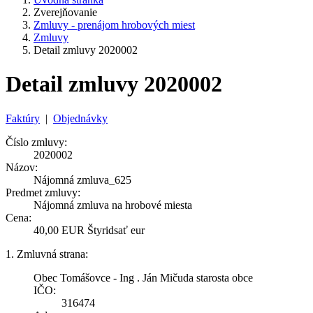
Zverejňovanie
Zmluvy - prenájom hrobových miest
Zmluvy
Detail zmluvy 2020002
Detail zmluvy 2020002
Faktúry
|
Objednávky
Číslo zmluvy:
2020002
Názov:
Nájomná zmluva_625
Predmet zmluvy:
Nájomná zmluva na hrobové miesta
Cena:
40,00 EUR Štyridsať eur
1. Zmluvná strana:
Obec Tomášovce - Ing . Ján Mičuda starosta obce
IČO:
316474