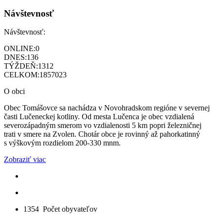
Návštevnosť
Návštevnosť:
ONLINE:
0
DNES:
136
TÝŽDEŇ:
1312
CELKOM:
1857023
O obci
Obec Tomášovce sa nachádza v Novohradskom regióne v severnej
časti Lučeneckej kotliny. Od mesta Lučenca je obec vzdialená
severozápadným smerom vo vzdialenosti 5 km popri železničnej
trati v smere na Zvolen. Chotár obce je rovinný až pahorkatinný
s výškovým rozdielom 200-330 mnm.
Zobraziť viac
1354
Počet obyvateľov