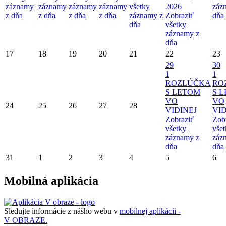
záznamy
záznamy
záznamy
záznamy
všetky
2026
záz
z dňa
z dňa
z dňa
z dňa
záznamy z
Zobraziť
dňa
dňa
všetky
záznamy z
dňa
17
18
19
20
21
22
23
29
30
1
1
ROZLÚČKA
RO
S LETOM
S 
VO
VO
24
25
26
27
28
VIDINEJ
VID
Zobraziť
Zob
všetky
vše
záznamy z
záz
dňa
dňa
31
1
2
3
4
5
6
Mobilná aplikácia
Sledujte informácie z nášho webu v
mobilnej aplikácii -
V OBRAZE.