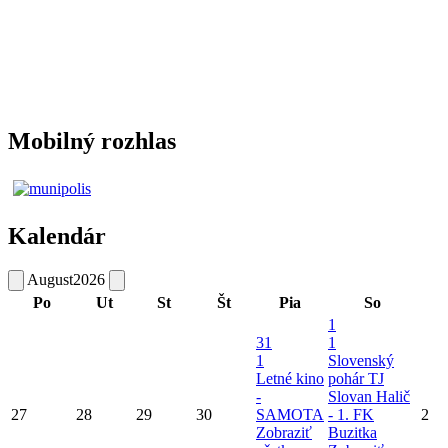
Mobilný rozhlas
Kalendár
August
2026
Po
Ut
St
Št
Pia
So
1
31
1
1
Slovenský
Letné kino
pohár TJ
-
Slovan Halič
27
28
29
30
SAMOTA
- 1. FK
2
Zobraziť
Buzitka