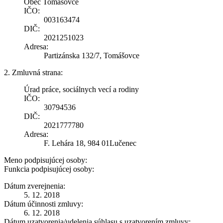
Obec Tomášovce
IČO:
003163474
DIČ:
2021251023
Adresa:
Partizánska 132/7, Tomášovce
2. Zmluvná strana:
Úrad práce, sociálnych vecí a rodiny
IČO:
30794536
DIČ:
2021777780
Adresa:
F. Lehára 18, 984 01Lučenec
Meno podpisujúcej osoby:
Funkcia podpisujúcej osoby:
Dátum zverejnenia:
5. 12. 2018
Dátum účinnosti zmluvy:
6. 12. 2018
Dátum uzatvorenia/udelenia súhlasu s uzatvorením zmluvy: