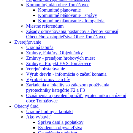
Komunitný plán obce Tomášovce
Komunitné plánovanie
Komunitné plánovanie - správy
Komunitné plánovanie - fotogaléria
Miestne referendum
Zásady odmeňovania poslancov a členov komisií
Obecného zastupiteľstva Obce Tomášovce
Zverejňovanie
Úradná tabuľa
Zmluvy, Faktúry, Objednávky
Zmluvy - prenájom hrobových miest
Zmluvy - Projekt EVS Tomášovce
Verejné obstarávanie
Výrub drevín - informácia o začatí konania
Výrub stromov - archív
Zariadenia a lokality so zákazom používania
pyrotechniky kategórie F2 a F3
Oznámenia o povolení použiť pyrotechniku na území
obce Tomášovce
Obecný úrad
Úradné hodiny a kontakt
Ako vybaviť
Správa daní a poplatkov
Evidencia obyvateľstva
Osvedčenie podpisov