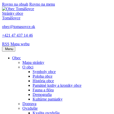
Rovno na obsah
Rovno na menu
Stránky obce
Tomášovce
obec@tomasovce.sk
+421 47 437 14 46
RSS
Mapa webu
Menu
Obec
Mapa stránky
O obci
Symboly obce
Poloha obce
História obce
Pamätné knihy a kroniky obce
Fauna a flóra
Demografia
Kultúrne pamiatky
Doprava
Ovzdušie
Kvalita ovzdušia