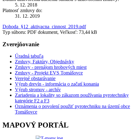
5. 12. 2018
Platnosť zmluvy do:
31. 12. 2019
Dohoda_§12_aktivacna_cinnost_2019.pdf
Typ súboru: PDF dokument, Veľkosť: 73,44 kB
Zverejňovanie
Úradná tabuľa
Zmluvy, Faktúry, Objednávky
Zmluvy - prenájom hrobových miest
Zmluvy - Projekt EVS Tomášovce
Verejné obstarávanie
Výrub drevín - informácia o začatí konania
Výrub stromov - archív
Zariadenia a lokality so zákazom používania pyrotechniky
kategórie F2 a F3
Oznámenia o povolení použiť pyrotechniku na území obce
Tomášovce
MAPOVÝ PORTÁL