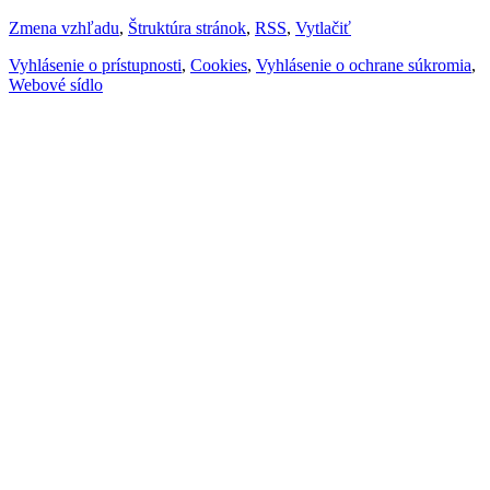
Zmena vzhľadu
,
Štruktúra stránok
,
RSS
,
Vytlačiť
Vyhlásenie o prístupnosti
,
Cookies
,
Vyhlásenie o ochrane súkromia
,
Webové sídlo