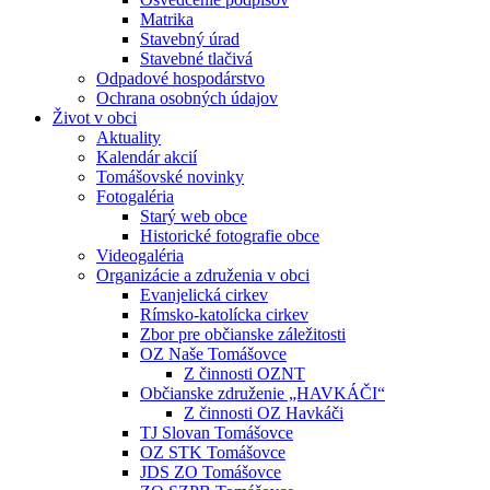
Matrika
Stavebný úrad
Stavebné tlačivá
Odpadové hospodárstvo
Ochrana osobných údajov
Život v obci
Aktuality
Kalendár akcií
Tomášovské novinky
Fotogaléria
Starý web obce
Historické fotografie obce
Videogaléria
Organizácie a združenia v obci
Evanjelická cirkev
Rímsko-katolícka cirkev
Zbor pre občianske záležitosti
OZ Naše Tomášovce
Z činnosti OZNT
Občianske združenie „HAVKÁČI“
Z činnosti OZ Havkáči
TJ Slovan Tomášovce
OZ STK Tomášovce
JDS ZO Tomášovce