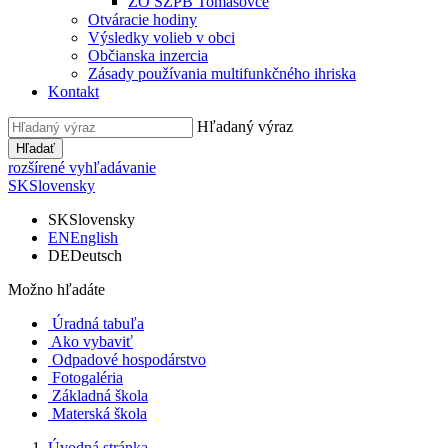
ZO SZPB Tomášovce
Otváracie hodiny
Výsledky volieb v obci
Občianska inzercia
Zásady používania multifunkčného ihriska
Kontakt
Hľadaný výraz
Hľadať
rozšírené vyhľadávanie
SK
Slovensky
SK
Slovensky
EN
English
DE
Deutsch
Možno hľadáte
Úradná tabuľa
Ako vybaviť
Odpadové hospodárstvo
Fotogaléria
Základná škola
Materská škola
Úvodná stránka