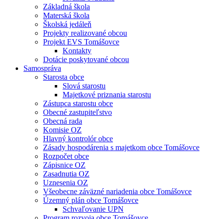
Základná škola
Materská škola
Školská jedáleň
Projekty realizované obcou
Projekt EVS Tomášovce
Kontakty
Dotácie poskytované obcou
Samospráva
Starosta obce
Slová starostu
Majetkové priznania starostu
Zástupca starostu obce
Obecné zastupiteľstvo
Obecná rada
Komisie OZ
Hlavný kontrolór obce
Zásady hospodárenia s majetkom obce Tomášovce
Rozpočet obce
Zápisnice OZ
Zasadnutia OZ
Uznesenia OZ
Všeobecne záväzné nariadenia obce Tomášovce
Územný plán obce Tomášovce
Schvaľovanie UPN
Program rozvoja obce Tomášovce