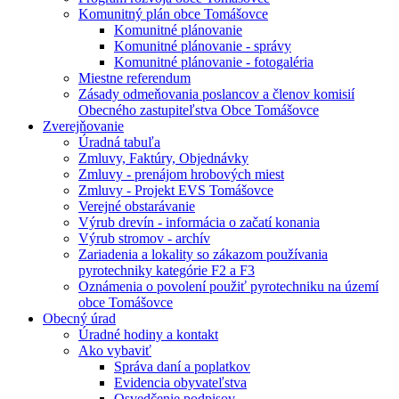
Komunitný plán obce Tomášovce
Komunitné plánovanie
Komunitné plánovanie - správy
Komunitné plánovanie - fotogaléria
Miestne referendum
Zásady odmeňovania poslancov a členov komisií
Obecného zastupiteľstva Obce Tomášovce
Zverejňovanie
Úradná tabuľa
Zmluvy, Faktúry, Objednávky
Zmluvy - prenájom hrobových miest
Zmluvy - Projekt EVS Tomášovce
Verejné obstarávanie
Výrub drevín - informácia o začatí konania
Výrub stromov - archív
Zariadenia a lokality so zákazom používania
pyrotechniky kategórie F2 a F3
Oznámenia o povolení použiť pyrotechniku na území
obce Tomášovce
Obecný úrad
Úradné hodiny a kontakt
Ako vybaviť
Správa daní a poplatkov
Evidencia obyvateľstva
Osvedčenie podpisov