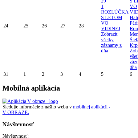
29
S 
1
VO
ROZLÚČKA
VID
S LETOM
Hal
VO
Pári
24
25
26
27
28
VIDINEJ
Rou
Zobraziť
Mem
všetky
Štef
záznamy z
Krp
dňa
Zob
vše
záz
dňa
31
1
2
3
4
5
6
Mobilná aplikácia
Sledujte informácie z nášho webu v
mobilnej aplikácii -
V OBRAZE.
Návštevnosť
Návštevnosť: