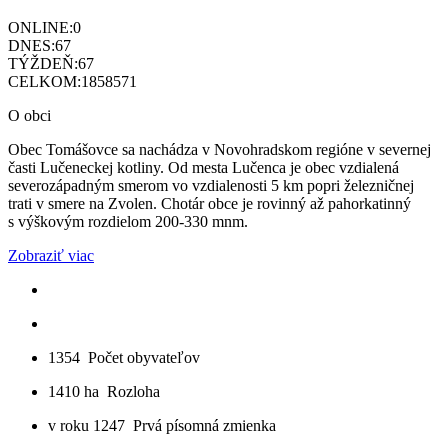
ONLINE:
0
DNES:
67
TÝŽDEŇ:
67
CELKOM:
1858571
O obci
Obec Tomášovce sa nachádza v Novohradskom regióne v severnej
časti Lučeneckej kotliny. Od mesta Lučenca je obec vzdialená
severozápadným smerom vo vzdialenosti 5 km popri železničnej
trati v smere na Zvolen. Chotár obce je rovinný až pahorkatinný
s výškovým rozdielom 200-330 mnm.
Zobraziť viac
1354
Počet obyvateľov
1410 ha
Rozloha
v roku 1247
Prvá písomná zmienka