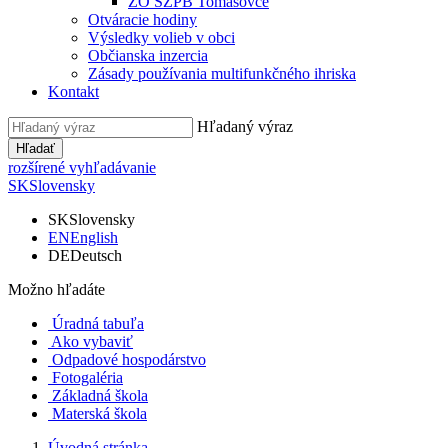
ZO SZPB Tomášovce
Otváracie hodiny
Výsledky volieb v obci
Občianska inzercia
Zásady používania multifunkčného ihriska
Kontakt
Hľadaný výraz
Hľadať
rozšírené vyhľadávanie
SK
Slovensky
SK
Slovensky
EN
English
DE
Deutsch
Možno hľadáte
Úradná tabuľa
Ako vybaviť
Odpadové hospodárstvo
Fotogaléria
Základná škola
Materská škola
Úvodná stránka