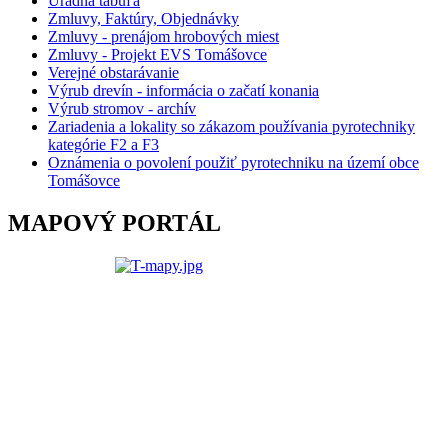
Úradná tabuľa
Zmluvy, Faktúry, Objednávky
Zmluvy - prenájom hrobových miest
Zmluvy - Projekt EVS Tomášovce
Verejné obstarávanie
Výrub drevín - informácia o začatí konania
Výrub stromov - archív
Zariadenia a lokality so zákazom používania pyrotechniky
kategórie F2 a F3
Oznámenia o povolení použiť pyrotechniku na území obce
Tomášovce
MAPOVÝ PORTÁL