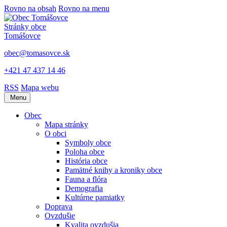
Rovno na obsah
Rovno na menu
Stránky obce
Tomášovce
obec@tomasovce.sk
+421 47 437 14 46
RSS
Mapa webu
Menu
Obec
Mapa stránky
O obci
Symboly obce
Poloha obce
História obce
Pamätné knihy a kroniky obce
Fauna a flóra
Demografia
Kultúrne pamiatky
Doprava
Ovzdušie
Kvalita ovzdušia