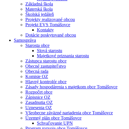
Základná škola
Materská škola
Školská jedáleň
Projekty realizované obcou
Projekt EVS Tomášovce
Kontakty
Dotácie poskytované obcou
Samospráva
Starosta obce
Slová starostu
Majetkové priznania starostu
Zástupca starostu obce
Obecné zastupiteľstvo
Obecná rada
Komisie OZ
Hlavný kontrolór obce
Zásady hospodárenia s majetkom obce Tomášovce
Rozpočet obce
Zápisnice OZ
Zasadnutia OZ
Uznesenia OZ
Všeobecne záväzné nariadenia obce Tomášovce
Územný plán obce Tomášovce
Schvaľovanie UPN
Program rozvoja obce Tomášovce