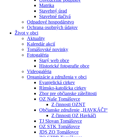
Matrika
Stavebný úrad
Stavebné tlačivá
Odpadové hospodárstvo
Ochrana osobných údajov
Život v obci
Aktuality
Kalendár akcií
Tomášovské novinky
Fotogaléria
Starý web obce
Historické fotografie obce
Videogaléria
Organizácie a združenia v obci
Evanjelická cirkev
Rímsko-katolícka cirkev
Zbor pre občianske záležitosti
OZ Naše Tomášovce
Z činnosti OZNT
Občianske združenie „HAVKÁČI“
Z činnosti OZ Havkáči
TJ Slovan Tomášovce
OZ STK Tomášovce
JDS ZO Tomášovce