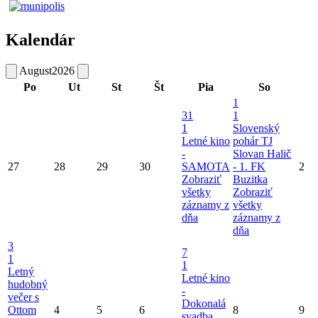
Kalendár
August
2026
Po
Ut
St
Št
Pia
So
1
31
1
1
Slovenský
Letné kino
pohár TJ
-
Slovan Halič
27
28
29
30
SAMOTA
- 1. FK
2
Zobraziť
Buzitka
všetky
Zobraziť
záznamy z
všetky
dňa
záznamy z
dňa
3
7
1
1
Letný
Letné kino
hudobný
-
večer s
Dokonalá
Ottom
4
5
6
8
9
svadba