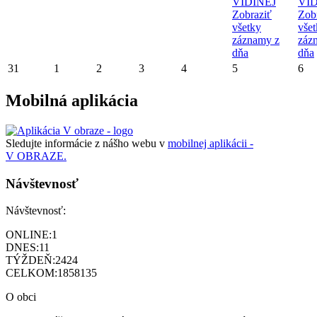
VIDINEJ
VID
Zobraziť
Zob
všetky
vše
záznamy z
záz
dňa
dňa
31
1
2
3
4
5
6
Mobilná aplikácia
Sledujte informácie z nášho webu v
mobilnej aplikácii -
V OBRAZE.
Návštevnosť
Návštevnosť:
ONLINE:
1
DNES:
11
TÝŽDEŇ:
2424
CELKOM:
1858135
O obci