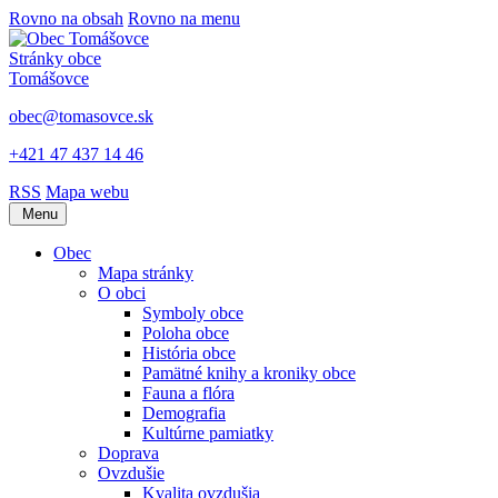
Rovno na obsah
Rovno na menu
Stránky obce
Tomášovce
obec@tomasovce.sk
+421 47 437 14 46
RSS
Mapa webu
Menu
Obec
Mapa stránky
O obci
Symboly obce
Poloha obce
História obce
Pamätné knihy a kroniky obce
Fauna a flóra
Demografia
Kultúrne pamiatky
Doprava
Ovzdušie
Kvalita ovzdušia