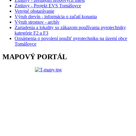
Zmluvy - prenájom hrobových miest
Zmluvy - Projekt EVS Tomášovce
Verejné obstarávanie
Výrub drevín - informácia o začatí konania
Výrub stromov - archív
Zariadenia a lokality so zákazom používania pyrotechniky
kategórie F2 a F3
Oznámenia o povolení použiť pyrotechniku na území obce
Tomášovce
MAPOVÝ PORTÁL