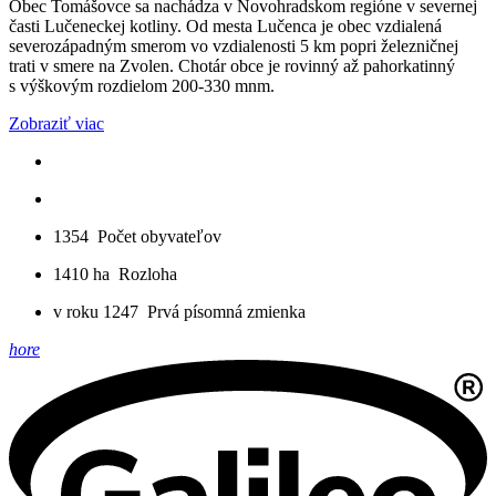
Obec Tomášovce sa nachádza v Novohradskom regióne v severnej
časti Lučeneckej kotliny. Od mesta Lučenca je obec vzdialená
severozápadným smerom vo vzdialenosti 5 km popri železničnej
trati v smere na Zvolen. Chotár obce je rovinný až pahorkatinný
s výškovým rozdielom 200-330 mnm.
Zobraziť viac
1354
Počet obyvateľov
1410 ha
Rozloha
v roku 1247
Prvá písomná zmienka
hore