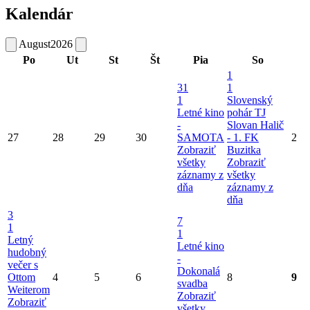
Kalendár
August
2026
Po
Ut
St
Št
Pia
So
1
31
1
1
Slovenský
Letné kino
pohár TJ
-
Slovan Halič
27
28
29
30
SAMOTA
- 1. FK
2
Zobraziť
Buzitka
všetky
Zobraziť
záznamy z
všetky
dňa
záznamy z
dňa
3
7
1
1
Letný
Letné kino
hudobný
-
večer s
Dokonalá
Ottom
4
5
6
8
9
svadba
Weiterom
Zobraziť
Zobraziť
všetky