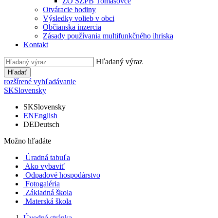
ZO SZPB Tomášovce
Otváracie hodiny
Výsledky volieb v obci
Občianska inzercia
Zásady používania multifunkčného ihriska
Kontakt
Hľadaný výraz
Hľadať
rozšírené vyhľadávanie
SK
Slovensky
SK
Slovensky
EN
English
DE
Deutsch
Možno hľadáte
Úradná tabuľa
Ako vybaviť
Odpadové hospodárstvo
Fotogaléria
Základná škola
Materská škola
Úvodná stránka