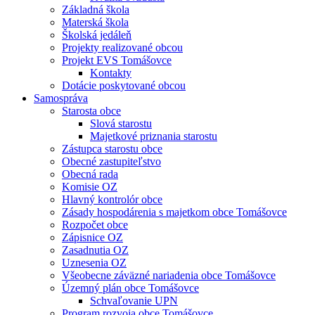
Základná škola
Materská škola
Školská jedáleň
Projekty realizované obcou
Projekt EVS Tomášovce
Kontakty
Dotácie poskytované obcou
Samospráva
Starosta obce
Slová starostu
Majetkové priznania starostu
Zástupca starostu obce
Obecné zastupiteľstvo
Obecná rada
Komisie OZ
Hlavný kontrolór obce
Zásady hospodárenia s majetkom obce Tomášovce
Rozpočet obce
Zápisnice OZ
Zasadnutia OZ
Uznesenia OZ
Všeobecne záväzné nariadenia obce Tomášovce
Územný plán obce Tomášovce
Schvaľovanie UPN
Program rozvoja obce Tomášovce