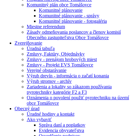
Komunitný plán obce Tomášovce
Komunitné plánovanie
Komunitné plánovanie - správy
Komunitné plánovanie - fotogaléria
Miestne referendum
Zásady odmeňovania poslancov a členov komisií
Obecného zastupiteľstva Obce Tomášovce
Zverejňovanie
Úradná tabuľa
Zmluvy, Faktúry, Objednávky
Zmluvy - prenájom hrobových miest
Zmluvy - Projekt EVS Tomášovce
Verejné obstarávanie
Výrub drevín - informácia o začatí konania
Výrub stromov - archív
Zariadenia a lokality so zákazom používania
pyrotechniky kategórie F2 a F3
Oznámenia o povolení použiť pyrotechniku na území
obce Tomášovce
Obecný úrad
Úradné hodiny a kontakt
Ako vybaviť
Správa daní a poplatkov
Evidencia obyvateľstva
Osvedčenie podpisov