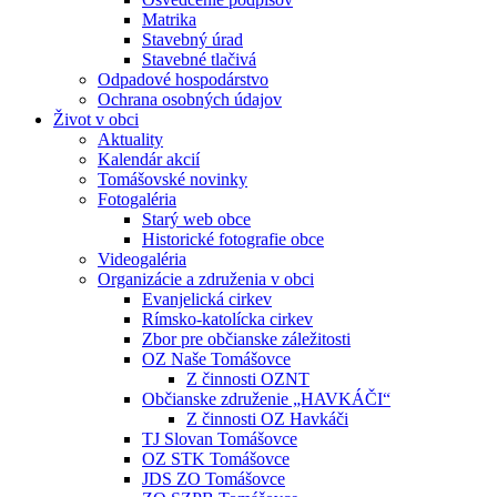
Matrika
Stavebný úrad
Stavebné tlačivá
Odpadové hospodárstvo
Ochrana osobných údajov
Život v obci
Aktuality
Kalendár akcií
Tomášovské novinky
Fotogaléria
Starý web obce
Historické fotografie obce
Videogaléria
Organizácie a združenia v obci
Evanjelická cirkev
Rímsko-katolícka cirkev
Zbor pre občianske záležitosti
OZ Naše Tomášovce
Z činnosti OZNT
Občianske združenie „HAVKÁČI“
Z činnosti OZ Havkáči
TJ Slovan Tomášovce
OZ STK Tomášovce
JDS ZO Tomášovce