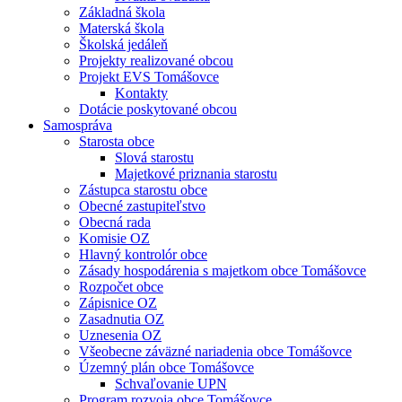
Základná škola
Materská škola
Školská jedáleň
Projekty realizované obcou
Projekt EVS Tomášovce
Kontakty
Dotácie poskytované obcou
Samospráva
Starosta obce
Slová starostu
Majetkové priznania starostu
Zástupca starostu obce
Obecné zastupiteľstvo
Obecná rada
Komisie OZ
Hlavný kontrolór obce
Zásady hospodárenia s majetkom obce Tomášovce
Rozpočet obce
Zápisnice OZ
Zasadnutia OZ
Uznesenia OZ
Všeobecne záväzné nariadenia obce Tomášovce
Územný plán obce Tomášovce
Schvaľovanie UPN
Program rozvoja obce Tomášovce