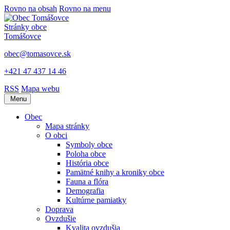
Rovno na obsah
Rovno na menu
Stránky obce
Tomášovce
obec@tomasovce.sk
+421 47 437 14 46
RSS
Mapa webu
Menu
Obec
Mapa stránky
O obci
Symboly obce
Poloha obce
História obce
Pamätné knihy a kroniky obce
Fauna a flóra
Demografia
Kultúrne pamiatky
Doprava
Ovzdušie
Kvalita ovzdušia