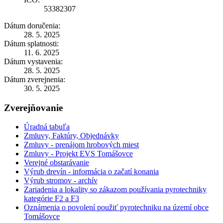
53382307
Dátum doručenia:
28. 5. 2025
Dátum splatnosti:
11. 6. 2025
Dátum vystavenia:
28. 5. 2025
Dátum zverejnenia:
30. 5. 2025
Zverejňovanie
Úradná tabuľa
Zmluvy, Faktúry, Objednávky
Zmluvy - prenájom hrobových miest
Zmluvy - Projekt EVS Tomášovce
Verejné obstarávanie
Výrub drevín - informácia o začatí konania
Výrub stromov - archív
Zariadenia a lokality so zákazom používania pyrotechniky
kategórie F2 a F3
Oznámenia o povolení použiť pyrotechniku na území obce
Tomášovce