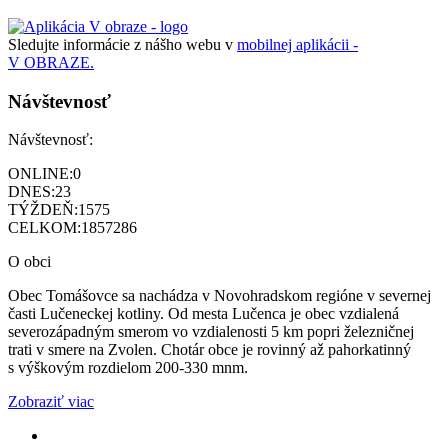
Sledujte informácie z nášho webu v
mobilnej aplikácii -
V OBRAZE.
Návštevnosť
Návštevnosť:
ONLINE:
0
DNES:
23
TÝŽDEŇ:
1575
CELKOM:
1857286
O obci
Obec Tomášovce sa nachádza v Novohradskom regióne v severnej
časti Lučeneckej kotliny. Od mesta Lučenca je obec vzdialená
severozápadným smerom vo vzdialenosti 5 km popri železničnej
trati v smere na Zvolen. Chotár obce je rovinný až pahorkatinný
s výškovým rozdielom 200-330 mnm.
Zobraziť viac