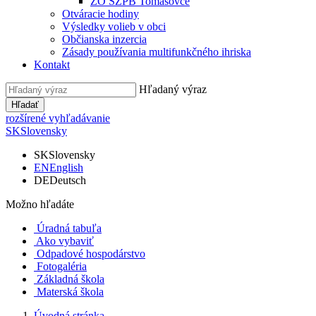
ZO SZPB Tomášovce
Otváracie hodiny
Výsledky volieb v obci
Občianska inzercia
Zásady používania multifunkčného ihriska
Kontakt
Hľadaný výraz
Hľadať
rozšírené vyhľadávanie
SK
Slovensky
SK
Slovensky
EN
English
DE
Deutsch
Možno hľadáte
Úradná tabuľa
Ako vybaviť
Odpadové hospodárstvo
Fotogaléria
Základná škola
Materská škola
Úvodná stránka