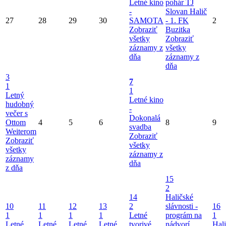
Letné kino
pohár TJ
-
Slovan Halič
27
28
29
30
SAMOTA
- 1. FK
2
Zobraziť
Buzitka
všetky
Zobraziť
záznamy z
všetky
dňa
záznamy z
dňa
3
7
1
1
Letný
Letné kino
hudobný
-
večer s
Dokonalá
Ottom
4
5
6
8
9
svadba
Weiterom
Zobraziť
Zobraziť
všetky
všetky
záznamy z
záznamy
dňa
z dňa
15
2
14
Haličské
10
11
12
13
2
slávnosti -
16
1
1
1
1
Letné
prográm na
1
Letné
Letné
Letné
Letné
tvorivé
nádvorí
Hal