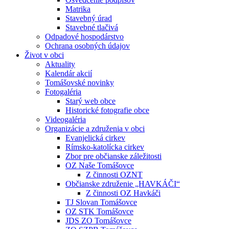
Matrika
Stavebný úrad
Stavebné tlačivá
Odpadové hospodárstvo
Ochrana osobných údajov
Život v obci
Aktuality
Kalendár akcií
Tomášovské novinky
Fotogaléria
Starý web obce
Historické fotografie obce
Videogaléria
Organizácie a združenia v obci
Evanjelická cirkev
Rímsko-katolícka cirkev
Zbor pre občianske záležitosti
OZ Naše Tomášovce
Z činnosti OZNT
Občianske združenie „HAVKÁČI“
Z činnosti OZ Havkáči
TJ Slovan Tomášovce
OZ STK Tomášovce
JDS ZO Tomášovce