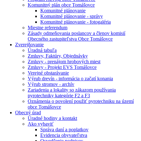
Komunitný plán obce Tomášovce
Komunitné plánovanie
Komunitné plánovanie - správy
Komunitné plánovanie - fotogaléria
Miestne referendum
Zásady odmeňovania poslancov a členov komisií
Obecného zastupiteľstva Obce Tomášovce
Zverejňovanie
Úradná tabuľa
Zmluvy, Faktúry, Objednávky
Zmluvy - prenájom hrobových miest
Zmluvy - Projekt EVS Tomášovce
Verejné obstarávanie
Výrub drevín - informácia o začatí konania
Výrub stromov - archív
Zariadenia a lokality so zákazom používania
pyrotechniky kategórie F2 a F3
Oznámenia o povolení použiť pyrotechniku na území
obce Tomášovce
Obecný úrad
Úradné hodiny a kontakt
Ako vybaviť
Správa daní a poplatkov
Evidencia obyvateľstva
Osvedčenie podpisov