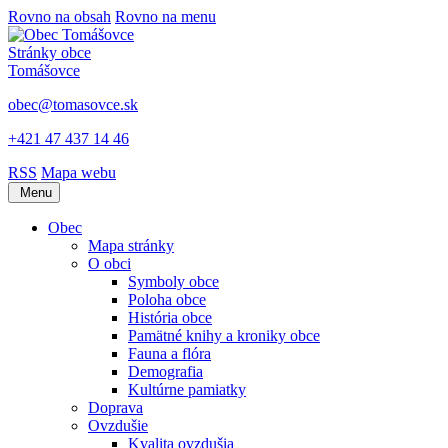
Rovno na obsah
Rovno na menu
Stránky obce
Tomášovce
obec@tomasovce.sk
+421 47 437 14 46
RSS
Mapa webu
Menu
Obec
Mapa stránky
O obci
Symboly obce
Poloha obce
História obce
Pamätné knihy a kroniky obce
Fauna a flóra
Demografia
Kultúrne pamiatky
Doprava
Ovzdušie
Kvalita ovzdušia