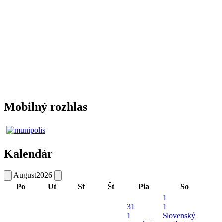
Mobilný rozhlas
Kalendár
August
2026
Po
Ut
St
Št
Pia
So
1
31
1
1
Slovenský