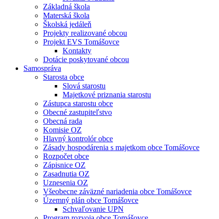
Základná škola
Materská škola
Školská jedáleň
Projekty realizované obcou
Projekt EVS Tomášovce
Kontakty
Dotácie poskytované obcou
Samospráva
Starosta obce
Slová starostu
Majetkové priznania starostu
Zástupca starostu obce
Obecné zastupiteľstvo
Obecná rada
Komisie OZ
Hlavný kontrolór obce
Zásady hospodárenia s majetkom obce Tomášovce
Rozpočet obce
Zápisnice OZ
Zasadnutia OZ
Uznesenia OZ
Všeobecne záväzné nariadenia obce Tomášovce
Územný plán obce Tomášovce
Schvaľovanie UPN
Program rozvoja obce Tomášovce