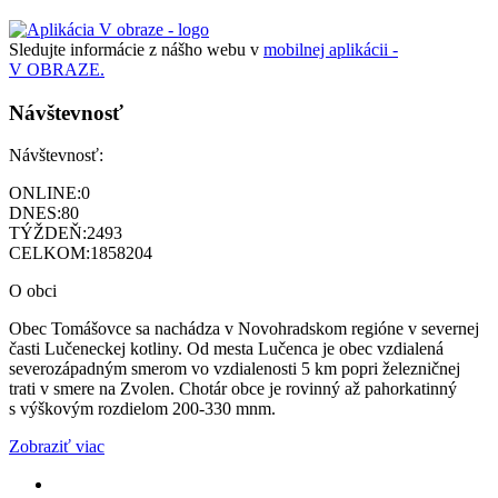
Sledujte informácie z nášho webu v
mobilnej aplikácii -
V OBRAZE.
Návštevnosť
Návštevnosť:
ONLINE:
0
DNES:
80
TÝŽDEŇ:
2493
CELKOM:
1858204
O obci
Obec Tomášovce sa nachádza v Novohradskom regióne v severnej
časti Lučeneckej kotliny. Od mesta Lučenca je obec vzdialená
severozápadným smerom vo vzdialenosti 5 km popri železničnej
trati v smere na Zvolen. Chotár obce je rovinný až pahorkatinný
s výškovým rozdielom 200-330 mnm.
Zobraziť viac