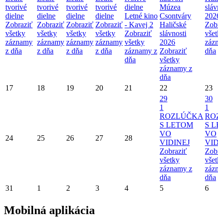
tvorivé
tvorivé
tvorivé
tvorivé
dielne
Múzea
sláv
dielne
dielne
dielne
dielne
Letné kino
Csontváry
202
Zobraziť
Zobraziť
Zobraziť
Zobraziť
- Kavej 2
Haličské
Zob
všetky
všetky
všetky
všetky
Zobraziť
slávnosti
vše
záznamy
záznamy
záznamy
záznamy
všetky
2026
záz
z dňa
z dňa
z dňa
z dňa
záznamy z
Zobraziť
dňa
dňa
všetky
záznamy z
dňa
17
18
19
20
21
22
23
29
30
1
1
ROZLÚČKA
RO
S LETOM
S 
VO
VO
24
25
26
27
28
VIDINEJ
VID
Zobraziť
Zob
všetky
vše
záznamy z
záz
dňa
dňa
31
1
2
3
4
5
6
Mobilná aplikácia