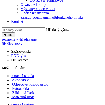
ZO SZPB Tomášovce
Otváracie hodiny
Výsledky volieb v obci
Občianska inzercia
Zásady používania multifunkčného ihriska
Kontakt
Hľadaný výraz
Hľadať
rozšírené vyhľadávanie
SK
Slovensky
SK
Slovensky
EN
English
DE
Deutsch
Možno hľadáte
Úradná tabuľa
Ako vybaviť
Odpadové hospodárstvo
Fotogaléria
Základná škola
Materská škola
Úvodná stránka