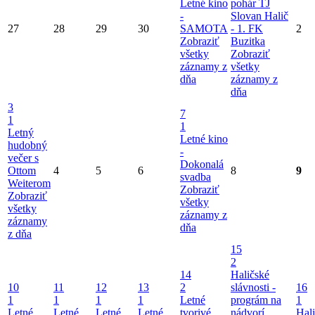
Letné kino
pohár TJ
-
Slovan Halič
27
28
29
30
SAMOTA
- 1. FK
2
Zobraziť
Buzitka
všetky
Zobraziť
záznamy z
všetky
dňa
záznamy z
dňa
3
7
1
1
Letný
Letné kino
hudobný
-
večer s
Dokonalá
Ottom
4
5
6
8
9
svadba
Weiterom
Zobraziť
Zobraziť
všetky
všetky
záznamy z
záznamy
dňa
z dňa
15
2
14
Haličské
10
11
12
13
2
slávnosti -
16
1
1
1
1
Letné
prográm na
1
Letné
Letné
Letné
Letné
tvorivé
nádvorí
Hal