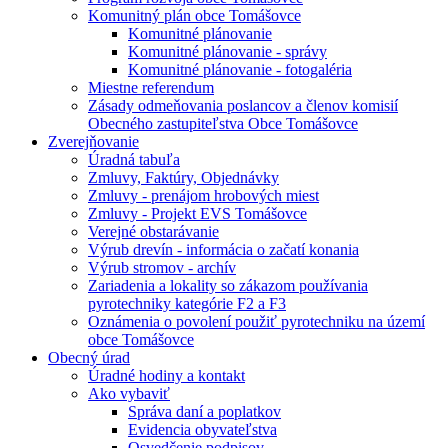
Komunitný plán obce Tomášovce
Komunitné plánovanie
Komunitné plánovanie - správy
Komunitné plánovanie - fotogaléria
Miestne referendum
Zásady odmeňovania poslancov a členov komisií
Obecného zastupiteľstva Obce Tomášovce
Zverejňovanie
Úradná tabuľa
Zmluvy, Faktúry, Objednávky
Zmluvy - prenájom hrobových miest
Zmluvy - Projekt EVS Tomášovce
Verejné obstarávanie
Výrub drevín - informácia o začatí konania
Výrub stromov - archív
Zariadenia a lokality so zákazom používania
pyrotechniky kategórie F2 a F3
Oznámenia o povolení použiť pyrotechniku na území
obce Tomášovce
Obecný úrad
Úradné hodiny a kontakt
Ako vybaviť
Správa daní a poplatkov
Evidencia obyvateľstva
Osvedčenie podpisov