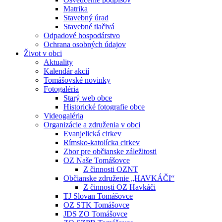
Matrika
Stavebný úrad
Stavebné tlačivá
Odpadové hospodárstvo
Ochrana osobných údajov
Život v obci
Aktuality
Kalendár akcií
Tomášovské novinky
Fotogaléria
Starý web obce
Historické fotografie obce
Videogaléria
Organizácie a združenia v obci
Evanjelická cirkev
Rímsko-katolícka cirkev
Zbor pre občianske záležitosti
OZ Naše Tomášovce
Z činnosti OZNT
Občianske združenie „HAVKÁČI“
Z činnosti OZ Havkáči
TJ Slovan Tomášovce
OZ STK Tomášovce
JDS ZO Tomášovce