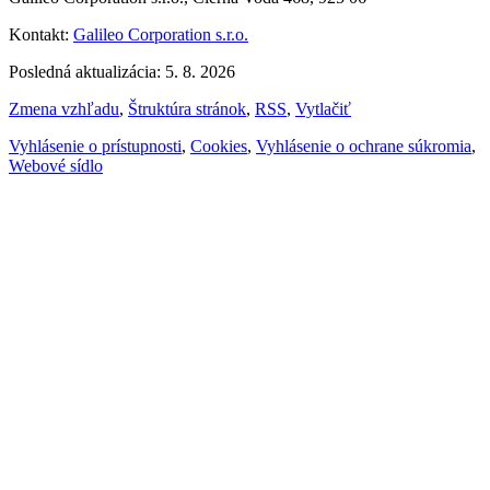
Kontakt:
Galileo Corporation s.r.o.
Posledná aktualizácia: 5. 8. 2026
Zmena vzhľadu
,
Štruktúra stránok
,
RSS
,
Vytlačiť
Vyhlásenie o prístupnosti
,
Cookies
,
Vyhlásenie o ochrane súkromia
,
Webové sídlo