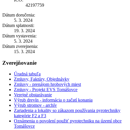
42197759
Dátum doručenia:
5. 3. 2024
Dátum splatnosti:
19. 3. 2024
Dátum vystavenia:
5. 3. 2024
Dátum zverejnenia:
15. 3. 2024
Zverejňovanie
Úradná tabuľa
Zmluvy, Faktúry, Objednávky
Zmluvy - prenájom hrobových miest
Zmluvy - Projekt EVS Tomášovce
Verejné obstarávanie
Výrub drevín - informácia o začatí konania
Výrub stromov - archív
Zariadenia a lokality so zákazom používania pyrotechniky
kategórie F2 a F3
Oznámenia o povolení použiť pyrotechniku na území obce
Tomášovce