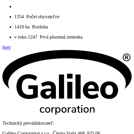
1354
Počet obyvateľov
1410 ha
Rozloha
v roku 1247
Prvá písomná zmienka
hore
Technický prevádzkovateľ:
Galileo Corporation s.r.o., Čierna Voda 468, 925 06