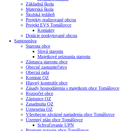
Základná škola
Materská škola
Školská jedáleň
Projekty realizované obcou
Projekt EVS Tomášovce
Kontakty
Dotácie poskytované obcou
Samospráva
Starosta obce
Slová starostu
Majetkové priznania starostu
Zástupca starostu obce
Obecné zastupiteľstvo
Obecná rada
Komisie OZ
Hlavný kontrolór obce
Zásady hospodárenia s majetkom obce Tomášovce
Rozpočet obce
Zápisnice OZ
Zasadnutia OZ
Uznesenia OZ
Všeobecne záväzné nariadenia obce Tomášovce
Územný plán obce Tomášovce
Schvaľovanie UPN
Program rozvoja obce Tomášovce