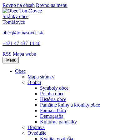
Rovno na obsah
Rovno na menu
Stránky obce
Tomášovce
obec@tomasovce.sk
+421 47 437 14 46
RSS
Mapa webu
Menu
Obec
Mapa stránky
O obci
Symboly obce
Poloha obce
História obce
Pamätné knihy a kroniky obce
Fauna a flóra
Demografia
Kultúrne pamiatky
Doprava
Ovzdušie
Kvalita ovzdušia