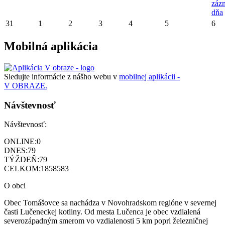
záz
dňa
31
1
2
3
4
5
6
Mobilná aplikácia
Sledujte informácie z nášho webu v
mobilnej aplikácii -
V OBRAZE.
Návštevnosť
Návštevnosť:
ONLINE:
0
DNES:
79
TÝŽDEŇ:
79
CELKOM:
1858583
O obci
Obec Tomášovce sa nachádza v Novohradskom regióne v severnej
časti Lučeneckej kotliny. Od mesta Lučenca je obec vzdialená
severozápadným smerom vo vzdialenosti 5 km popri železničnej