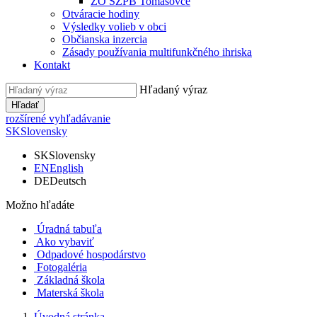
ZO SZPB Tomášovce
Otváracie hodiny
Výsledky volieb v obci
Občianska inzercia
Zásady používania multifunkčného ihriska
Kontakt
Hľadaný výraz
Hľadať
rozšírené vyhľadávanie
SK
Slovensky
SK
Slovensky
EN
English
DE
Deutsch
Možno hľadáte
Úradná tabuľa
Ako vybaviť
Odpadové hospodárstvo
Fotogaléria
Základná škola
Materská škola
Úvodná stránka