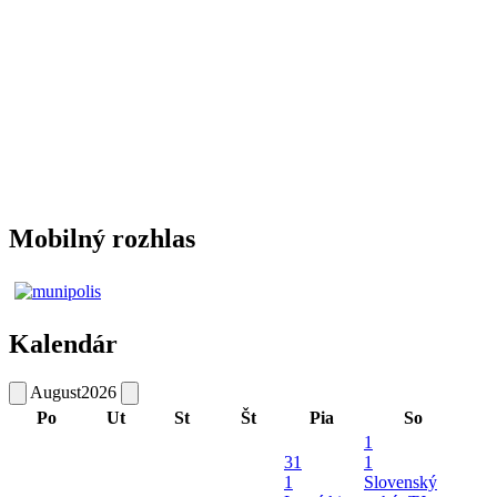
Mobilný rozhlas
Kalendár
August
2026
Po
Ut
St
Št
Pia
So
1
31
1
1
Slovenský