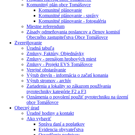
Komunitný plán obce Tomášovce
Komunitné plánovanie
Komunitné plánovanie - správy
Komunitné plánovanie - fotogaléria
Miestne referendum
Zásady odmeňovania poslancov a členov komisií
Obecného zastupiteľstva Obce Tomášovce
Zverejňovanie
Úradná tabuľa
Zmluvy, Faktúry, Objednávky
Zmluvy - prenájom hrobových miest
Zmluvy - Projekt EVS Tomášovce
Verejné obstarávanie
Výrub drevín - informácia o začatí konania
Výrub stromov - archív
Zariadenia a lokality so zákazom používania
pyrotechniky kategórie F2 a F3
Oznámenia o povolení použiť pyrotechniku na území
obce Tomášovce
Obecný úrad
Úradné hodiny a kontakt
Ako vybaviť
Správa daní a poplatkov
Evidencia obyvateľstva
Osvedčenie podpisov