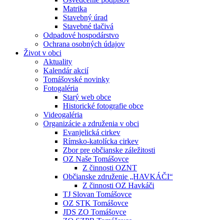
Matrika
Stavebný úrad
Stavebné tlačivá
Odpadové hospodárstvo
Ochrana osobných údajov
Život v obci
Aktuality
Kalendár akcií
Tomášovské novinky
Fotogaléria
Starý web obce
Historické fotografie obce
Videogaléria
Organizácie a združenia v obci
Evanjelická cirkev
Rímsko-katolícka cirkev
Zbor pre občianske záležitosti
OZ Naše Tomášovce
Z činnosti OZNT
Občianske združenie „HAVKÁČI“
Z činnosti OZ Havkáči
TJ Slovan Tomášovce
OZ STK Tomášovce
JDS ZO Tomášovce