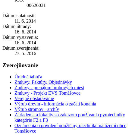
00626031
Dátum splatnosti:
11. 6. 2014
Dátum úhrady:
16. 6. 2014
Dátum vystavenia:
16. 6. 2014
Dátum zverejnenia:
27. 5. 2016
Zverejňovanie
Úradná tabuľa
Zmluvy, Faktúry, Objednávky
Zmluvy - prenájom hrobových miest
Zmluvy - Projekt EVS Tomášovce
Verejné obstarávanie
Výrub drevín - informácia o začatí konania
Výrub stromov - archív
Zariadenia a lokality so zákazom používania pyrotechniky
kategórie F2 a F3
Oznámenia o povolení použiť pyrotechniku na území obce
Tomášovce