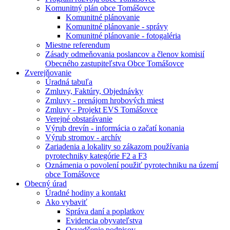
Komunitný plán obce Tomášovce
Komunitné plánovanie
Komunitné plánovanie - správy
Komunitné plánovanie - fotogaléria
Miestne referendum
Zásady odmeňovania poslancov a členov komisií
Obecného zastupiteľstva Obce Tomášovce
Zverejňovanie
Úradná tabuľa
Zmluvy, Faktúry, Objednávky
Zmluvy - prenájom hrobových miest
Zmluvy - Projekt EVS Tomášovce
Verejné obstarávanie
Výrub drevín - informácia o začatí konania
Výrub stromov - archív
Zariadenia a lokality so zákazom používania
pyrotechniky kategórie F2 a F3
Oznámenia o povolení použiť pyrotechniku na území
obce Tomášovce
Obecný úrad
Úradné hodiny a kontakt
Ako vybaviť
Správa daní a poplatkov
Evidencia obyvateľstva
Osvedčenie podpisov