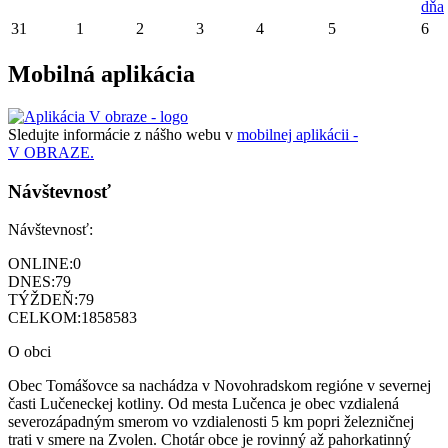
dňa
31
1
2
3
4
5
6
Mobilná aplikácia
Sledujte informácie z nášho webu v
mobilnej aplikácii -
V OBRAZE.
Návštevnosť
Návštevnosť:
ONLINE:
0
DNES:
79
TÝŽDEŇ:
79
CELKOM:
1858583
O obci
Obec Tomášovce sa nachádza v Novohradskom regióne v severnej
časti Lučeneckej kotliny. Od mesta Lučenca je obec vzdialená
severozápadným smerom vo vzdialenosti 5 km popri železničnej
trati v smere na Zvolen. Chotár obce je rovinný až pahorkatinný