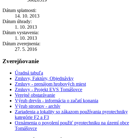
Dátum splatnosti:
14. 10. 2013
Dátum úhrady:
1. 10. 2013
Dátum vystavenia:
1. 10. 2013
Dátum zverejnenia:
27. 5. 2016
Zverejňovanie
Úradná tabuľa
Zmluvy, Faktúry, Objednávky
Zmluvy - prenájom hrobových miest
Zmluvy - Projekt EVS Tomášovce
Verejné obstarávanie
Výrub drevín - informácia o začatí konania
Výrub stromov - archív
Zariadenia a lokality so zákazom používania pyrotechniky
kategórie F2 a F3
Oznámenia o povolení použiť pyrotechniku na území obce
Tomášovce