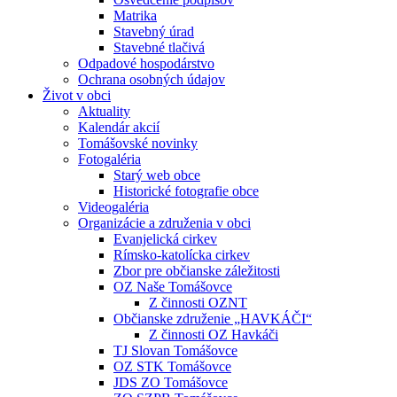
Matrika
Stavebný úrad
Stavebné tlačivá
Odpadové hospodárstvo
Ochrana osobných údajov
Život v obci
Aktuality
Kalendár akcií
Tomášovské novinky
Fotogaléria
Starý web obce
Historické fotografie obce
Videogaléria
Organizácie a združenia v obci
Evanjelická cirkev
Rímsko-katolícka cirkev
Zbor pre občianske záležitosti
OZ Naše Tomášovce
Z činnosti OZNT
Občianske združenie „HAVKÁČI“
Z činnosti OZ Havkáči
TJ Slovan Tomášovce
OZ STK Tomášovce
JDS ZO Tomášovce