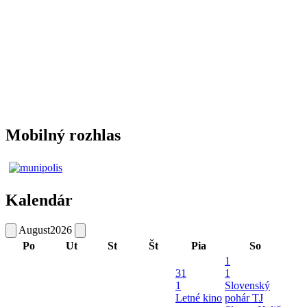
Mobilný rozhlas
Kalendár
August
2026
Po
Ut
St
Št
Pia
So
1
31
1
1
Slovenský
Letné kino
pohár TJ