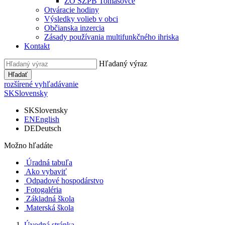
ZO SZPB Tomášovce
Otváracie hodiny
Výsledky volieb v obci
Občianska inzercia
Zásady používania multifunkčného ihriska
Kontakt
Hľadaný výraz
Hľadať
rozšírené vyhľadávanie
SK
Slovensky
SK
Slovensky
EN
English
DE
Deutsch
Možno hľadáte
Úradná tabuľa
Ako vybaviť
Odpadové hospodárstvo
Fotogaléria
Základná škola
Materská škola
Úvodná stránka