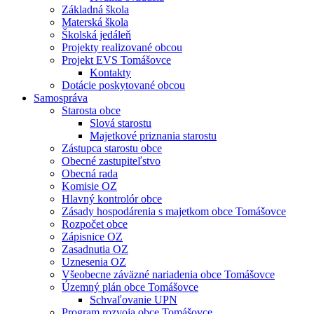
Základná škola
Materská škola
Školská jedáleň
Projekty realizované obcou
Projekt EVS Tomášovce
Kontakty
Dotácie poskytované obcou
Samospráva
Starosta obce
Slová starostu
Majetkové priznania starostu
Zástupca starostu obce
Obecné zastupiteľstvo
Obecná rada
Komisie OZ
Hlavný kontrolór obce
Zásady hospodárenia s majetkom obce Tomášovce
Rozpočet obce
Zápisnice OZ
Zasadnutia OZ
Uznesenia OZ
Všeobecne záväzné nariadenia obce Tomášovce
Územný plán obce Tomášovce
Schvaľovanie UPN
Program rozvoja obce Tomášovce