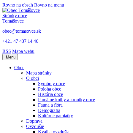
Rovno na obsah
Rovno na menu
Stránky obce
Tomášovce
obec@tomasovce.sk
+421 47 437 14 46
RSS
Mapa webu
Menu
Obec
Mapa stránky
O obci
Symboly obce
Poloha obce
História obce
Pamätné knihy a kroniky obce
Fauna a flóra
Demografia
Kultúrne pamiatky
Doprava
Ovzdušie
Kvalita ovzdušia