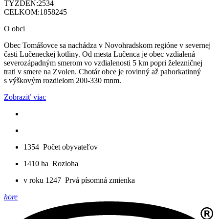
TÝŽDEŇ:
2534
CELKOM:
1858245
O obci
Obec Tomášovce sa nachádza v Novohradskom regióne v severnej
časti Lučeneckej kotliny. Od mesta Lučenca je obec vzdialená
severozápadným smerom vo vzdialenosti 5 km popri železničnej
trati v smere na Zvolen. Chotár obce je rovinný až pahorkatinný
s výškovým rozdielom 200-330 mnm.
Zobraziť viac
1354
Počet obyvateľov
1410 ha
Rozloha
v roku 1247
Prvá písomná zmienka
hore