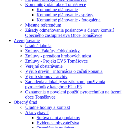
Komunitný plán obce Tomášovce
Komunitné plánovanie
Komunitné plánovanie - správy
Komunitné plánovanie - fotogaléria
Miestne referendum
Zásady odmeňovania poslancov a členov komisií
Obecného zastupiteľstva Obce Tomášovce
Zverejňovanie
Úradná tabuľa
Zmluvy, Faktúry, Objednávky
Zmluvy - prenájom hrobových miest
Zmluvy - Projekt EVS Tomášovce
Verejné obstarávanie
Výrub drevín - informácia o začatí konania
Výrub stromov - archív
Zariadenia a lokality so zákazom používania
pyrotechniky kategórie F2 a F3
Oznámenia o povolení použiť pyrotechniku na území
obce Tomášovce
Obecný úrad
Úradné hodiny a kontakt
Ako vybaviť
Správa daní a poplatkov
Evidencia obyvateľstva
Osvedčenie podpisov