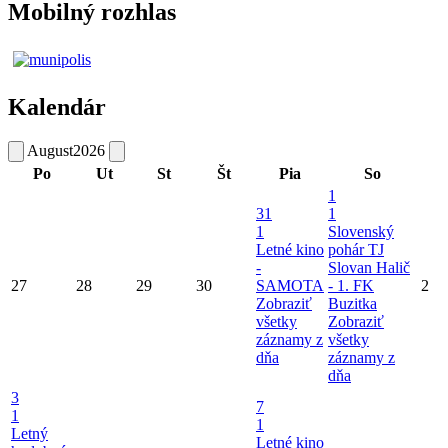
Mobilný rozhlas
Kalendár
August
2026
Po
Ut
St
Št
Pia
So
1
31
1
1
Slovenský
Letné kino
pohár TJ
-
Slovan Halič
27
28
29
30
SAMOTA
- 1. FK
2
Zobraziť
Buzitka
všetky
Zobraziť
záznamy z
všetky
dňa
záznamy z
dňa
3
7
1
1
Letný
Letné kino