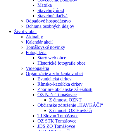
Matrika
Stavebný úrad
Stavebné tlačivá
Odpadové hospodárstvo
Ochrana osobných údajov
Život v obci
Aktuality
Kalendár akcií
Tomášovské novinky
Fotogaléria
Starý web obce
Historické fotografie obce
Videogaléria
Organizácie a združenia v obci
Evanjelická cirkev
Rímsko-katolícka cirkev
Zbor pre občianske záležitosti
OZ Naše Tomášovce
Z činnosti OZNT
Občianske združenie „HAVKÁČI“
Z činnosti OZ Havkáči
TJ Slovan Tomášovce
OZ STK Tomášovce
JDS ZO Tomášovce