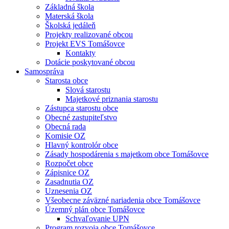
Základná škola
Materská škola
Školská jedáleň
Projekty realizované obcou
Projekt EVS Tomášovce
Kontakty
Dotácie poskytované obcou
Samospráva
Starosta obce
Slová starostu
Majetkové priznania starostu
Zástupca starostu obce
Obecné zastupiteľstvo
Obecná rada
Komisie OZ
Hlavný kontrolór obce
Zásady hospodárenia s majetkom obce Tomášovce
Rozpočet obce
Zápisnice OZ
Zasadnutia OZ
Uznesenia OZ
Všeobecne záväzné nariadenia obce Tomášovce
Územný plán obce Tomášovce
Schvaľovanie UPN
Program rozvoja obce Tomášovce