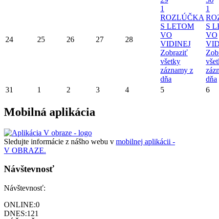
1
1
ROZLÚČKA
RO
S LETOM
S 
VO
VO
24
25
26
27
28
VIDINEJ
VID
Zobraziť
Zob
všetky
vše
záznamy z
záz
dňa
dňa
31
1
2
3
4
5
6
Mobilná aplikácia
Sledujte informácie z nášho webu v
mobilnej aplikácii -
V OBRAZE.
Návštevnosť
Návštevnosť:
ONLINE:
0
DNES:
121