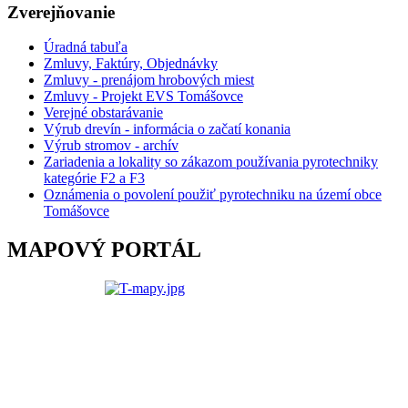
Zverejňovanie
Úradná tabuľa
Zmluvy, Faktúry, Objednávky
Zmluvy - prenájom hrobových miest
Zmluvy - Projekt EVS Tomášovce
Verejné obstarávanie
Výrub drevín - informácia o začatí konania
Výrub stromov - archív
Zariadenia a lokality so zákazom používania pyrotechniky
kategórie F2 a F3
Oznámenia o povolení použiť pyrotechniku na území obce
Tomášovce
MAPOVÝ PORTÁL