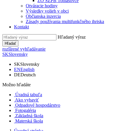
ZO SZPB Tomášovce
Otváracie hodiny
Výsledky volieb v obci
Občianska inzercia
Zásady používania multifunkčného ihriska
Kontakt
Hľadaný výraz
Hľadať
rozšírené vyhľadávanie
SK
Slovensky
SK
Slovensky
EN
English
DE
Deutsch
Možno hľadáte
Úradná tabuľa
Ako vybaviť
Odpadové hospodárstvo
Fotogaléria
Základná škola
Materská škola
Úvodná stránka