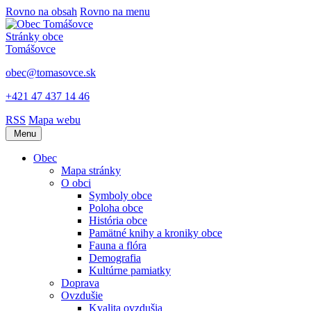
Rovno na obsah
Rovno na menu
Stránky obce
Tomášovce
obec@tomasovce.sk
+421 47 437 14 46
RSS
Mapa webu
Menu
Obec
Mapa stránky
O obci
Symboly obce
Poloha obce
História obce
Pamätné knihy a kroniky obce
Fauna a flóra
Demografia
Kultúrne pamiatky
Doprava
Ovzdušie
Kvalita ovzdušia