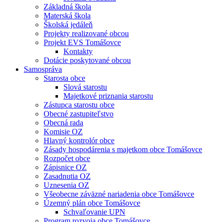
Základná škola
Materská škola
Školská jedáleň
Projekty realizované obcou
Projekt EVS Tomášovce
Kontakty
Dotácie poskytované obcou
Samospráva
Starosta obce
Slová starostu
Majetkové priznania starostu
Zástupca starostu obce
Obecné zastupiteľstvo
Obecná rada
Komisie OZ
Hlavný kontrolór obce
Zásady hospodárenia s majetkom obce Tomášovce
Rozpočet obce
Zápisnice OZ
Zasadnutia OZ
Uznesenia OZ
Všeobecne záväzné nariadenia obce Tomášovce
Územný plán obce Tomášovce
Schvaľovanie UPN
Program rozvoja obce Tomášovce