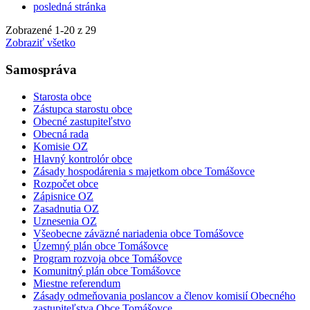
posledná stránka
Zobrazené
1
-
20
z 29
Zobraziť všetko
Samospráva
Starosta obce
Zástupca starostu obce
Obecné zastupiteľstvo
Obecná rada
Komisie OZ
Hlavný kontrolór obce
Zásady hospodárenia s majetkom obce Tomášovce
Rozpočet obce
Zápisnice OZ
Zasadnutia OZ
Uznesenia OZ
Všeobecne záväzné nariadenia obce Tomášovce
Územný plán obce Tomášovce
Program rozvoja obce Tomášovce
Komunitný plán obce Tomášovce
Miestne referendum
Zásady odmeňovania poslancov a členov komisií Obecného
zastupiteľstva Obce Tomášovce