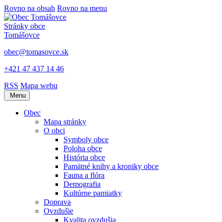
Rovno na obsah
Rovno na menu
Stránky obce
Tomášovce
obec@tomasovce.sk
+421 47 437 14 46
RSS
Mapa webu
Menu
Obec
Mapa stránky
O obci
Symboly obce
Poloha obce
História obce
Pamätné knihy a kroniky obce
Fauna a flóra
Demografia
Kultúrne pamiatky
Doprava
Ovzdušie
Kvalita ovzdušia