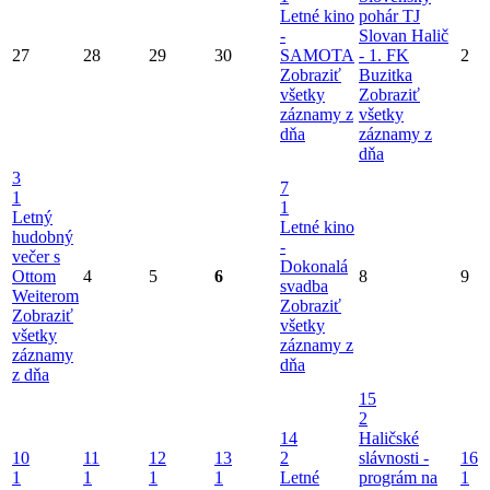
Letné kino
pohár TJ
-
Slovan Halič
27
28
29
30
SAMOTA
- 1. FK
2
Zobraziť
Buzitka
všetky
Zobraziť
záznamy z
všetky
dňa
záznamy z
dňa
3
7
1
1
Letný
Letné kino
hudobný
-
večer s
Dokonalá
Ottom
4
5
6
8
9
svadba
Weiterom
Zobraziť
Zobraziť
všetky
všetky
záznamy z
záznamy
dňa
z dňa
15
2
14
Haličské
10
11
12
13
2
slávnosti -
16
1
1
1
1
Letné
prográm na
1