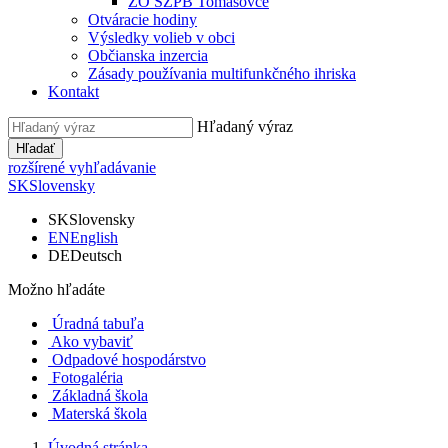
ZO SZPB Tomášovce
Otváracie hodiny
Výsledky volieb v obci
Občianska inzercia
Zásady používania multifunkčného ihriska
Kontakt
Hľadaný výraz
Hľadať
rozšírené vyhľadávanie
SK
Slovensky
SK
Slovensky
EN
English
DE
Deutsch
Možno hľadáte
Úradná tabuľa
Ako vybaviť
Odpadové hospodárstvo
Fotogaléria
Základná škola
Materská škola
Úvodná stránka