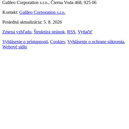
Galileo Corporation s.r.o., Čierna Voda 468, 925 06
Kontakt:
Galileo Corporation s.r.o.
Posledná aktualizácia: 5. 8. 2026
Zmena vzhľadu
,
Štruktúra stránok
,
RSS
,
Vytlačiť
Vyhlásenie o prístupnosti
,
Cookies
,
Vyhlásenie o ochrane súkromia
,
Webové sídlo