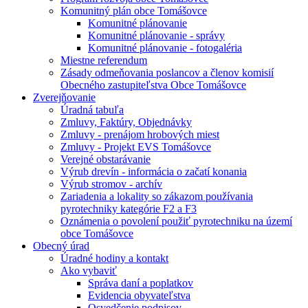
Komunitný plán obce Tomášovce
Komunitné plánovanie
Komunitné plánovanie - správy
Komunitné plánovanie - fotogaléria
Miestne referendum
Zásady odmeňovania poslancov a členov komisií
Obecného zastupiteľstva Obce Tomášovce
Zverejňovanie
Úradná tabuľa
Zmluvy, Faktúry, Objednávky
Zmluvy - prenájom hrobových miest
Zmluvy - Projekt EVS Tomášovce
Verejné obstarávanie
Výrub drevín - informácia o začatí konania
Výrub stromov - archív
Zariadenia a lokality so zákazom používania
pyrotechniky kategórie F2 a F3
Oznámenia o povolení použiť pyrotechniku na území
obce Tomášovce
Obecný úrad
Úradné hodiny a kontakt
Ako vybaviť
Správa daní a poplatkov
Evidencia obyvateľstva
Osvedčenie podpisov