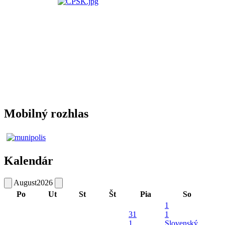
Mobilný rozhlas
Kalendár
August
2026
Po
Ut
St
Št
Pia
So
1
31
1
1
Slovenský