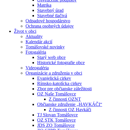
Matrika
Stavebný úrad
Stavebné tlačivá
Odpadové hospodárstvo
Ochrana osobných údajov
Život v obci
Aktuality
Kalendár akcií
Tomášovské novinky
Fotogaléria
Starý web obce
Historické fotografie obce
Videogaléria
Organizácie a združenia v obci
Evanjelická cirkev
Rímsko-katolícka cirkev
Zbor pre občianske záležitosti
OZ Naše Tomášovce
Z činnosti OZNT
Občianske združenie „HAVKÁČI“
Z činnosti OZ Havkáči
TJ Slovan Tomášovce
OZ STK Tomášovce
JDS ZO Tomášovce