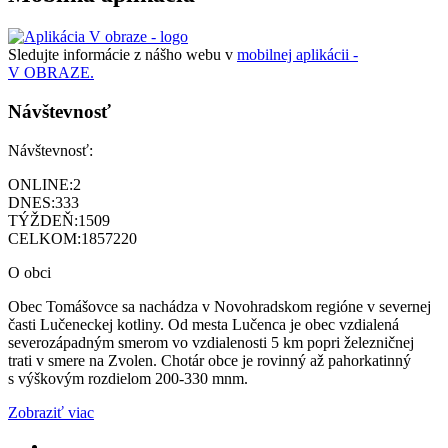
Sledujte informácie z nášho webu v
mobilnej aplikácii -
V OBRAZE.
Návštevnosť
Návštevnosť:
ONLINE:
2
DNES:
333
TÝŽDEŇ:
1509
CELKOM:
1857220
O obci
Obec Tomášovce sa nachádza v Novohradskom regióne v severnej
časti Lučeneckej kotliny. Od mesta Lučenca je obec vzdialená
severozápadným smerom vo vzdialenosti 5 km popri železničnej
trati v smere na Zvolen. Chotár obce je rovinný až pahorkatinný
s výškovým rozdielom 200-330 mnm.
Zobraziť viac