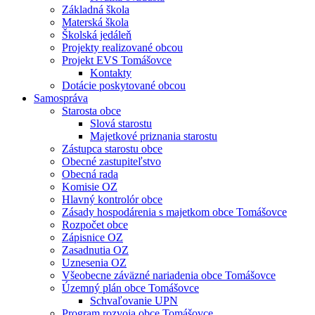
Základná škola
Materská škola
Školská jedáleň
Projekty realizované obcou
Projekt EVS Tomášovce
Kontakty
Dotácie poskytované obcou
Samospráva
Starosta obce
Slová starostu
Majetkové priznania starostu
Zástupca starostu obce
Obecné zastupiteľstvo
Obecná rada
Komisie OZ
Hlavný kontrolór obce
Zásady hospodárenia s majetkom obce Tomášovce
Rozpočet obce
Zápisnice OZ
Zasadnutia OZ
Uznesenia OZ
Všeobecne záväzné nariadenia obce Tomášovce
Územný plán obce Tomášovce
Schvaľovanie UPN
Program rozvoja obce Tomášovce