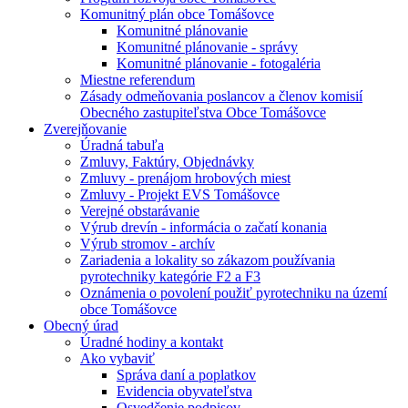
Komunitný plán obce Tomášovce
Komunitné plánovanie
Komunitné plánovanie - správy
Komunitné plánovanie - fotogaléria
Miestne referendum
Zásady odmeňovania poslancov a členov komisií
Obecného zastupiteľstva Obce Tomášovce
Zverejňovanie
Úradná tabuľa
Zmluvy, Faktúry, Objednávky
Zmluvy - prenájom hrobových miest
Zmluvy - Projekt EVS Tomášovce
Verejné obstarávanie
Výrub drevín - informácia o začatí konania
Výrub stromov - archív
Zariadenia a lokality so zákazom používania
pyrotechniky kategórie F2 a F3
Oznámenia o povolení použiť pyrotechniku na území
obce Tomášovce
Obecný úrad
Úradné hodiny a kontakt
Ako vybaviť
Správa daní a poplatkov
Evidencia obyvateľstva
Osvedčenie podpisov