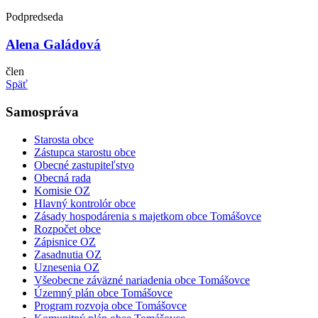
Podpredseda
Alena Galádová
člen
Späť
Samospráva
Starosta obce
Zástupca starostu obce
Obecné zastupiteľstvo
Obecná rada
Komisie OZ
Hlavný kontrolór obce
Zásady hospodárenia s majetkom obce Tomášovce
Rozpočet obce
Zápisnice OZ
Zasadnutia OZ
Uznesenia OZ
Všeobecne záväzné nariadenia obce Tomášovce
Územný plán obce Tomášovce
Program rozvoja obce Tomášovce