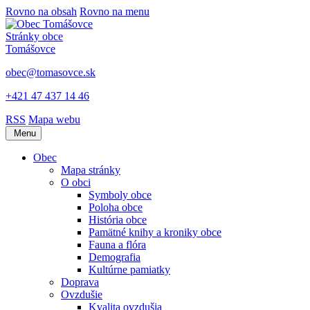
Rovno na obsah
Rovno na menu
Stránky obce
Tomášovce
obec@tomasovce.sk
+421 47 437 14 46
RSS
Mapa webu
Menu
Obec
Mapa stránky
O obci
Symboly obce
Poloha obce
História obce
Pamätné knihy a kroniky obce
Fauna a flóra
Demografia
Kultúrne pamiatky
Doprava
Ovzdušie
Kvalita ovzdušia