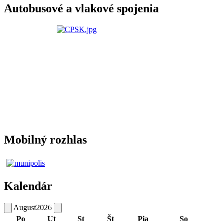
Autobusové a vlakové spojenia
Mobilný rozhlas
Kalendár
August
2026
Po
Ut
St
Št
Pia
So