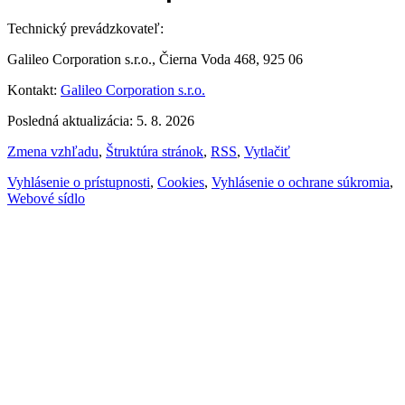
Technický prevádzkovateľ:
Galileo Corporation s.r.o., Čierna Voda 468, 925 06
Kontakt:
Galileo Corporation s.r.o.
Posledná aktualizácia: 5. 8. 2026
Zmena vzhľadu
,
Štruktúra stránok
,
RSS
,
Vytlačiť
Vyhlásenie o prístupnosti
,
Cookies
,
Vyhlásenie o ochrane súkromia
,
Webové sídlo