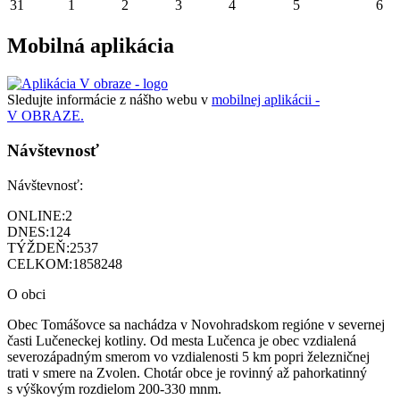
31
1
2
3
4
5
6
Mobilná aplikácia
Sledujte informácie z nášho webu v
mobilnej aplikácii -
V OBRAZE.
Návštevnosť
Návštevnosť:
ONLINE:
2
DNES:
124
TÝŽDEŇ:
2537
CELKOM:
1858248
O obci
Obec Tomášovce sa nachádza v Novohradskom regióne v severnej
časti Lučeneckej kotliny. Od mesta Lučenca je obec vzdialená
severozápadným smerom vo vzdialenosti 5 km popri železničnej
trati v smere na Zvolen. Chotár obce je rovinný až pahorkatinný
s výškovým rozdielom 200-330 mnm.