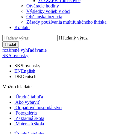
ZO SZPB Tomášovce
Otváracie hodiny
Výsledky volieb v obci
Občianska inzercia
Zásady používania multifunkčného ihriska
Kontakt
Hľadaný výraz
Hľadať
rozšírené vyhľadávanie
SK
Slovensky
SK
Slovensky
EN
English
DE
Deutsch
Možno hľadáte
Úradná tabuľa
Ako vybaviť
Odpadové hospodárstvo
Fotogaléria
Základná škola
Materská škola
Úvodná stránka