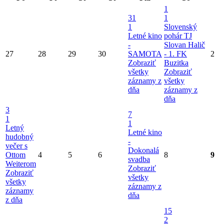
1
31
1
1
Slovenský
Letné kino
pohár TJ
-
Slovan Halič
27
28
29
30
SAMOTA
- 1. FK
2
Zobraziť
Buzitka
všetky
Zobraziť
záznamy z
všetky
dňa
záznamy z
dňa
3
7
1
1
Letný
Letné kino
hudobný
-
večer s
Dokonalá
Ottom
4
5
6
8
9
svadba
Weiterom
Zobraziť
Zobraziť
všetky
všetky
záznamy z
záznamy
dňa
z dňa
15
2