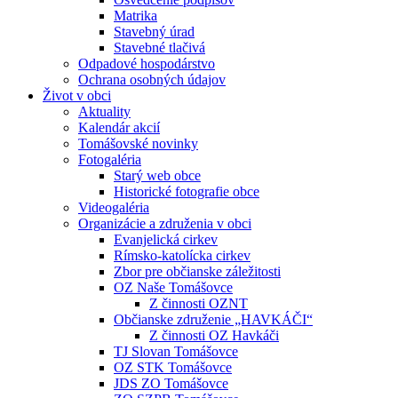
Matrika
Stavebný úrad
Stavebné tlačivá
Odpadové hospodárstvo
Ochrana osobných údajov
Život v obci
Aktuality
Kalendár akcií
Tomášovské novinky
Fotogaléria
Starý web obce
Historické fotografie obce
Videogaléria
Organizácie a združenia v obci
Evanjelická cirkev
Rímsko-katolícka cirkev
Zbor pre občianske záležitosti
OZ Naše Tomášovce
Z činnosti OZNT
Občianske združenie „HAVKÁČI“
Z činnosti OZ Havkáči
TJ Slovan Tomášovce
OZ STK Tomášovce
JDS ZO Tomášovce