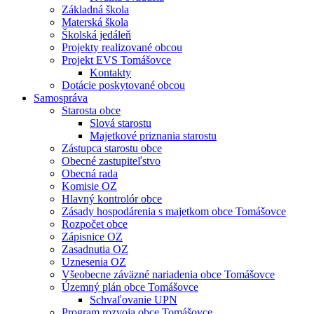
Základná škola
Materská škola
Školská jedáleň
Projekty realizované obcou
Projekt EVS Tomášovce
Kontakty
Dotácie poskytované obcou
Samospráva
Starosta obce
Slová starostu
Majetkové priznania starostu
Zástupca starostu obce
Obecné zastupiteľstvo
Obecná rada
Komisie OZ
Hlavný kontrolór obce
Zásady hospodárenia s majetkom obce Tomášovce
Rozpočet obce
Zápisnice OZ
Zasadnutia OZ
Uznesenia OZ
Všeobecne záväzné nariadenia obce Tomášovce
Územný plán obce Tomášovce
Schvaľovanie UPN
Program rozvoja obce Tomášovce