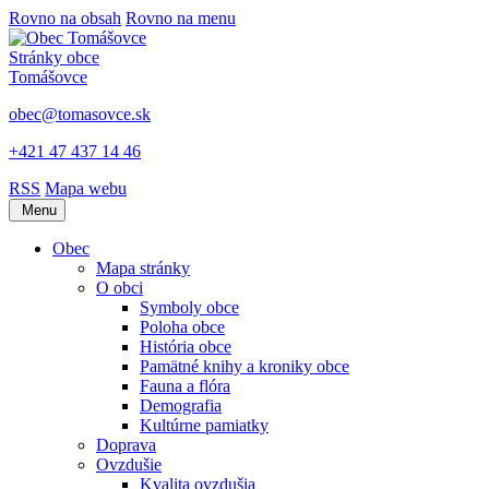
Rovno na obsah
Rovno na menu
Stránky obce
Tomášovce
obec@tomasovce.sk
+421 47 437 14 46
RSS
Mapa webu
Menu
Obec
Mapa stránky
O obci
Symboly obce
Poloha obce
História obce
Pamätné knihy a kroniky obce
Fauna a flóra
Demografia
Kultúrne pamiatky
Doprava
Ovzdušie
Kvalita ovzdušia