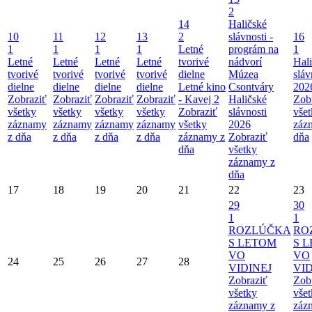
2
14
Haličské
10
11
12
13
2
slávnosti -
16
1
1
1
1
Letné
prográm na
1
Letné
Letné
Letné
Letné
tvorivé
nádvorí
Hal
tvorivé
tvorivé
tvorivé
tvorivé
dielne
Múzea
sláv
dielne
dielne
dielne
dielne
Letné kino
Csontváry
202
Zobraziť
Zobraziť
Zobraziť
Zobraziť
- Kavej 2
Haličské
Zob
všetky
všetky
všetky
všetky
Zobraziť
slávnosti
vše
záznamy
záznamy
záznamy
záznamy
všetky
2026
záz
z dňa
z dňa
z dňa
z dňa
záznamy z
Zobraziť
dňa
dňa
všetky
záznamy z
dňa
17
18
19
20
21
22
23
29
30
1
1
ROZLÚČKA
RO
S LETOM
S 
VO
VO
24
25
26
27
28
VIDINEJ
VID
Zobraziť
Zob
všetky
vše
záznamy z
záz