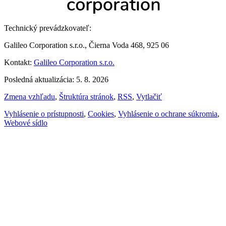
Technický prevádzkovateľ:
Galileo Corporation s.r.o., Čierna Voda 468, 925 06
Kontakt:
Galileo Corporation s.r.o.
Posledná aktualizácia: 5. 8. 2026
Zmena vzhľadu
,
Štruktúra stránok
,
RSS
,
Vytlačiť
Vyhlásenie o prístupnosti
,
Cookies
,
Vyhlásenie o ochrane súkromia
,
Webové sídlo