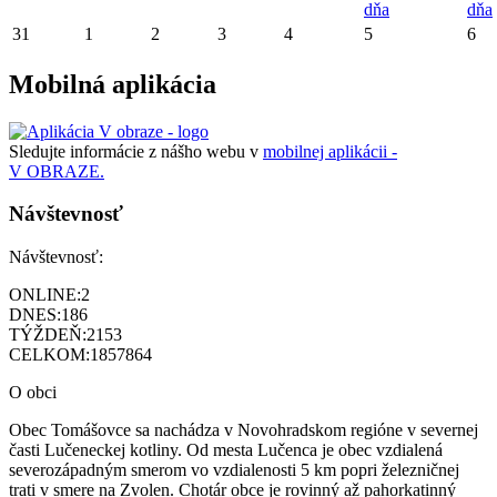
dňa
dňa
31
1
2
3
4
5
6
Mobilná aplikácia
Sledujte informácie z nášho webu v
mobilnej aplikácii -
V OBRAZE.
Návštevnosť
Návštevnosť:
ONLINE:
2
DNES:
186
TÝŽDEŇ:
2153
CELKOM:
1857864
O obci
Obec Tomášovce sa nachádza v Novohradskom regióne v severnej
časti Lučeneckej kotliny. Od mesta Lučenca je obec vzdialená
severozápadným smerom vo vzdialenosti 5 km popri železničnej
trati v smere na Zvolen. Chotár obce je rovinný až pahorkatinný