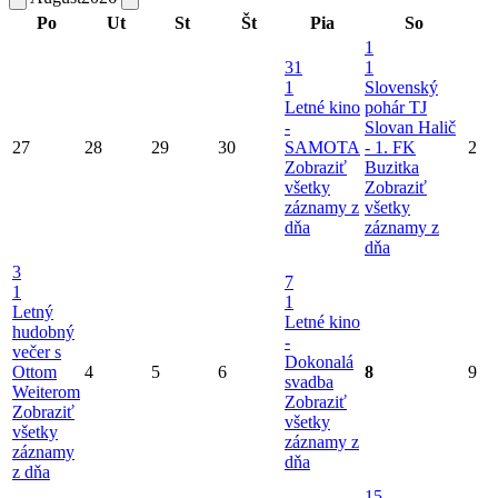
Po
Ut
St
Št
Pia
So
1
31
1
1
Slovenský
Letné kino
pohár TJ
-
Slovan Halič
27
28
29
30
SAMOTA
- 1. FK
2
Zobraziť
Buzitka
všetky
Zobraziť
záznamy z
všetky
dňa
záznamy z
dňa
3
7
1
1
Letný
Letné kino
hudobný
-
večer s
Dokonalá
Ottom
4
5
6
8
9
svadba
Weiterom
Zobraziť
Zobraziť
všetky
všetky
záznamy z
záznamy
dňa
z dňa
15