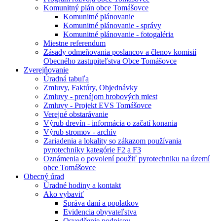
Komunitný plán obce Tomášovce
Komunitné plánovanie
Komunitné plánovanie - správy
Komunitné plánovanie - fotogaléria
Miestne referendum
Zásady odmeňovania poslancov a členov komisií
Obecného zastupiteľstva Obce Tomášovce
Zverejňovanie
Úradná tabuľa
Zmluvy, Faktúry, Objednávky
Zmluvy - prenájom hrobových miest
Zmluvy - Projekt EVS Tomášovce
Verejné obstarávanie
Výrub drevín - informácia o začatí konania
Výrub stromov - archív
Zariadenia a lokality so zákazom používania
pyrotechniky kategórie F2 a F3
Oznámenia o povolení použiť pyrotechniku na území
obce Tomášovce
Obecný úrad
Úradné hodiny a kontakt
Ako vybaviť
Správa daní a poplatkov
Evidencia obyvateľstva
Osvedčenie podpisov