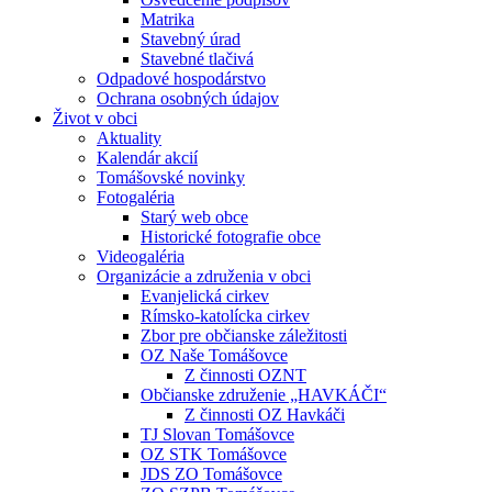
Matrika
Stavebný úrad
Stavebné tlačivá
Odpadové hospodárstvo
Ochrana osobných údajov
Život v obci
Aktuality
Kalendár akcií
Tomášovské novinky
Fotogaléria
Starý web obce
Historické fotografie obce
Videogaléria
Organizácie a združenia v obci
Evanjelická cirkev
Rímsko-katolícka cirkev
Zbor pre občianske záležitosti
OZ Naše Tomášovce
Z činnosti OZNT
Občianske združenie „HAVKÁČI“
Z činnosti OZ Havkáči
TJ Slovan Tomášovce
OZ STK Tomášovce
JDS ZO Tomášovce