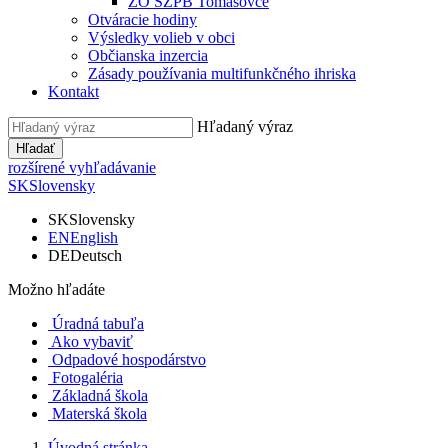
ZO SZPB Tomášovce
Otváracie hodiny
Výsledky volieb v obci
Občianska inzercia
Zásady používania multifunkčného ihriska
Kontakt
Hľadaný výraz
Hľadať
rozšírené vyhľadávanie
SK
Slovensky
SK
Slovensky
EN
English
DE
Deutsch
Možno hľadáte
Úradná tabuľa
Ako vybaviť
Odpadové hospodárstvo
Fotogaléria
Základná škola
Materská škola
Úvodná stránka