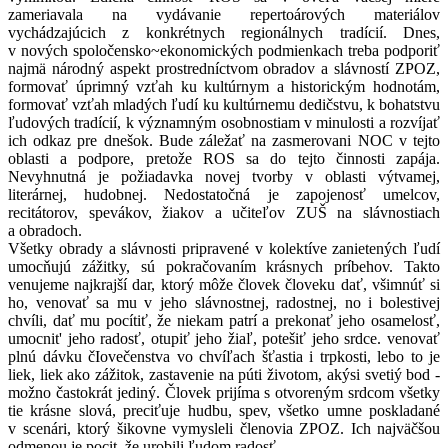
zameriavala na vydávanie repertoárových materiálov
vychádzajúcich z konkrétnych regionálnych tradícií. Dnes,
v nových spoločensko~ekonomických podmienkach treba podporiť
najmä národný aspekt prostredníctvom obradov a slávností ZPOZ,
formovať úprimný vzťah ku kultúrnym a historickým hodnotám,
formovať vzťah mladých ľudí ku kultúrnemu dedičstvu, k bohatstvu
ľudových tradícií, k významným osobnostiam v minulosti a rozvíjať
ich odkaz pre dnešok. Bude záležať na zasmerovani NOC v tejto
oblasti a podpore, pretože ROS sa do tejto činnosti zapája.
Nevyhnutná je požiadavka novej tvorby v oblasti výtvamej,
literárnej, hudobnej. Nedostatočná je zapojenosť umelcov,
recitátorov, spevákov, žiakov a učiteľov ZUŠ na slávnostiach
a obradoch.
Všetky obrady a slávnosti pripravené v kolektíve zanietených ľudí
umocňujú zážitky, sú pokračovaním krásnych príbehov. Takto
venujeme najkrajší dar, ktorý môže človek človeku dať, všimnúť si
ho, venovať sa mu v jeho slávnostnej, radostnej, no i bolestivej
chvíli, dať mu pocítiť, že niekam patrí a prekonať jeho osamelosť,
umocnit' jeho radosť, otupiť jeho žiaľ, potešiť jeho srdce. venovať
plnú dávku čIovečenstva vo chvíľach šťastia i trpkosti, lebo to je
liek, liek ako zážitok, zastavenie na púti životom, akýsi svetiý bod -
možno častokrát jediný. Človek prijíma s otvoreným srdcom všetky
tie krásne slová, preciťuje hudbu, spev, všetko umne poskladané
v scenári, ktorý šikovne vymysleli členovia ZPOZ. Ich najväčšou
odmenou je pocit, že urobili ľudom radosť.