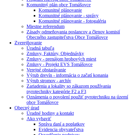
Komunitný plán obce Tomášovce
Komunitné plánovanie
Komunitné plánovanie - správy
Komunitné plánovanie - fotogaléria
Miestne referendum
Zásady odmeňovania poslancov a členov komisií
Obecného zastupiteľstva Obce Tomášovce
Zverejňovanie
Úradná tabuľa
Zmluvy, Faktúry, Objednávky
Zmluvy - prenájom hrobových miest
Zmluvy - Projekt EVS Tomášovce
Verejné obstarávanie
Výrub drevín - informácia o začatí konania
Výrub stromov - archív
Zariadenia a lokality so zákazom používania
pyrotechniky kategórie F2 a F3
Oznámenia o povolení použiť pyrotechniku na území
obce Tomášovce
Obecný úrad
Úradné hodiny a kontakt
Ako vybaviť
Správa daní a poplatkov
Evidencia obyvateľstva
Osvedčenie podpisov