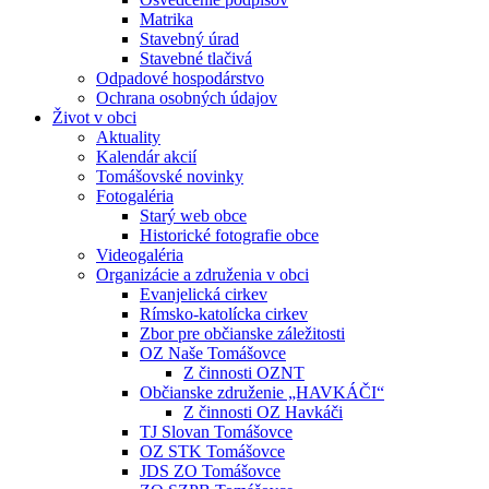
Matrika
Stavebný úrad
Stavebné tlačivá
Odpadové hospodárstvo
Ochrana osobných údajov
Život v obci
Aktuality
Kalendár akcií
Tomášovské novinky
Fotogaléria
Starý web obce
Historické fotografie obce
Videogaléria
Organizácie a združenia v obci
Evanjelická cirkev
Rímsko-katolícka cirkev
Zbor pre občianske záležitosti
OZ Naše Tomášovce
Z činnosti OZNT
Občianske združenie „HAVKÁČI“
Z činnosti OZ Havkáči
TJ Slovan Tomášovce
OZ STK Tomášovce
JDS ZO Tomášovce