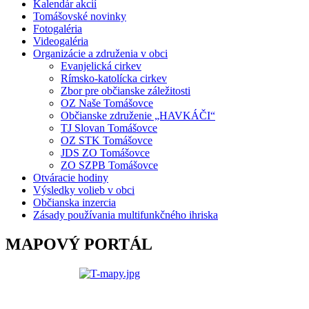
Kalendár akcií
Tomášovské novinky
Fotogaléria
Videogaléria
Organizácie a združenia v obci
Evanjelická cirkev
Rímsko-katolícka cirkev
Zbor pre občianske záležitosti
OZ Naše Tomášovce
Občianske združenie „HAVKÁČI“
TJ Slovan Tomášovce
OZ STK Tomášovce
JDS ZO Tomášovce
ZO SZPB Tomášovce
Otváracie hodiny
Výsledky volieb v obci
Občianska inzercia
Zásady používania multifunkčného ihriska
MAPOVÝ PORTÁL