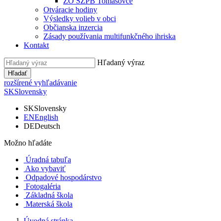
ZO SZPB Tomášovce
Otváracie hodiny
Výsledky volieb v obci
Občianska inzercia
Zásady používania multifunkčného ihriska
Kontakt
Hľadaný výraz
Hľadať
rozšírené vyhľadávanie
SK
Slovensky
SK
Slovensky
EN
English
DE
Deutsch
Možno hľadáte
Úradná tabuľa
Ako vybaviť
Odpadové hospodárstvo
Fotogaléria
Základná škola
Materská škola
Úvodná stránka