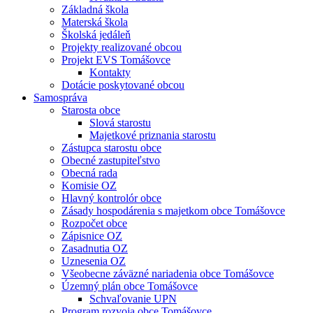
Základná škola
Materská škola
Školská jedáleň
Projekty realizované obcou
Projekt EVS Tomášovce
Kontakty
Dotácie poskytované obcou
Samospráva
Starosta obce
Slová starostu
Majetkové priznania starostu
Zástupca starostu obce
Obecné zastupiteľstvo
Obecná rada
Komisie OZ
Hlavný kontrolór obce
Zásady hospodárenia s majetkom obce Tomášovce
Rozpočet obce
Zápisnice OZ
Zasadnutia OZ
Uznesenia OZ
Všeobecne záväzné nariadenia obce Tomášovce
Územný plán obce Tomášovce
Schvaľovanie UPN
Program rozvoja obce Tomášovce