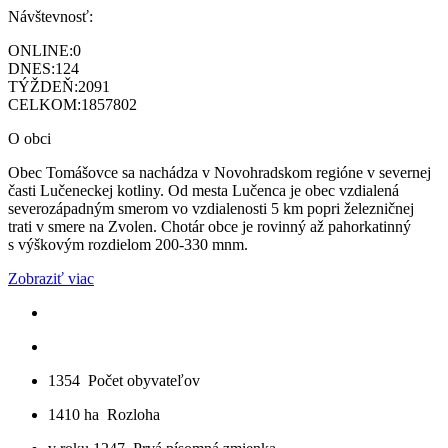
Návštevnosť:
ONLINE:
0
DNES:
124
TÝŽDEŇ:
2091
CELKOM:
1857802
O obci
Obec Tomášovce sa nachádza v Novohradskom regióne v severnej
časti Lučeneckej kotliny. Od mesta Lučenca je obec vzdialená
severozápadným smerom vo vzdialenosti 5 km popri železničnej
trati v smere na Zvolen. Chotár obce je rovinný až pahorkatinný
s výškovým rozdielom 200-330 mnm.
Zobraziť viac
1354
Počet obyvateľov
1410 ha
Rozloha