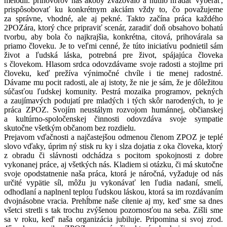
melódií. príhovorov nás akoby zväzovalo a nútilo hľadať vyberať,
prispôsobovať ku konkrétnym akciám vždy to, čo považujeme
za správne, vhodné, ale aj pekné. Takto začína práca každého
2POZára, ktorý chce pripraviť scenár, zaradiť doň obsahovo bohatú
tvorbu, aby bola čo najkrajšia, konkrétna, citová, prihovárala sa
priamo človeku. Je to veľmi cenné, že túto iniciatívu podnietil sám
život a ľudská láska, potrebná pre život, spájajúca človeka
s človekom. Hlasom srdca odovzdávame svoje radosti a stojlme pri
človeku, keď prežíva výnimočné chvíle i tie menej radostné.
Dávame mu pocit radosti, ale aj istoty, že nie je sám, že je dôležitou
súčasťou ľudskej komunity. Pestrá mozaika programov, pekných
a zaujímavých podujatí pre mladých i tých skôr narodených, to je
práca ZPOZ. Svojím neustálym rozvojom humánnej, občianskej
a kultúrno-spoločenskej činnosti odovzdáva svoje sympatie
skutočne všetkým občanom bez rozdielu.
Prejavom vďačnosti a najčastejšou odmenou členom ZPOZ je teplé
slovo vďaky, úprim ný stisk ru ky i slza dojatia z oka človeka, ktorý
z obradu či slávnosti odchádza s pocitom spokojnosti z dobre
vykonanej práce, aj všetkých nás. Kladiem si otázku, či má skutočne
svoje opodstatnenie naša práca, ktorá je náročná, vyžaduje od nás
určité vypätie síl, môžu ju vykonávať len ľudia nadaní, smelí,
odhodlaní a naplnenl teplou ľudskou láskou, ktorá sa im rozdávaním
dvojnásobne vracia. Prehĺbme naše cítenie aj my, ked' sme sa dnes
všetci stretli s tak trochu zvýšenou pozornosťou na seba. Zišli sme
sa v roku, ked' naša organizácia jubiluje. Pripomina si svoj zrod.