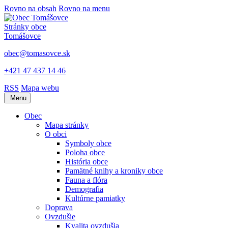
Rovno na obsah
Rovno na menu
Stránky obce
Tomášovce
obec@tomasovce.sk
+421 47 437 14 46
RSS
Mapa webu
Menu
Obec
Mapa stránky
O obci
Symboly obce
Poloha obce
História obce
Pamätné knihy a kroniky obce
Fauna a flóra
Demografia
Kultúrne pamiatky
Doprava
Ovzdušie
Kvalita ovzdušia