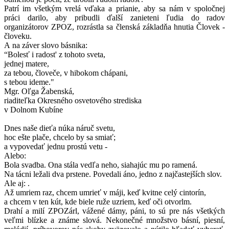
Patrí im všetkým vrelá vďaka a prianie, aby sa nám v spoločnej
práci darilo, aby pribudli ďalší zanieteni ľudia do radov
organizátorov ZPOZ, rozrástla sa členská základňa hnutia Človek -
človeku.
A na záver slovo básnika:
“Bolesť i radost' z tohoto sveta,
jednej matere,
za tebou, človeče, v hibokom chápani,
s tebou ideme."
Mgr. Oľga Žabenská,
riaditeľka Okresného osvetového strediska
v Dolnom Kubíne
Dnes naše dieťa núka náruč svetu,
hoc ešte plače, chcelo by sa smiať;
a vypovedať jednu prostú vetu -
Alebo:
Bola svadba. Ona stála vedľa neho, siahajúc mu po ramená.
Na tácni ležali dva prstene. Povedali áno, jedno z najčastejších slov.
Ale aj: .
Až umriem raz, chcem umrieť v máji, keď kvitne celý cintorín,
a chcem v ten kút, kde biele ruže uzriem, keď oči otvorlm.
Drahí a milí ZPOZárl, vážené dámy, páni, to sú pre nás všetkých
veľmi blízke a známe slová. Nekonečné množstvo básní, piesní,