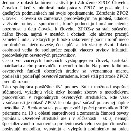
Jednou z oblastí kultúrnych aktivít je i Združenie ZPOZ Človek -
človeku. I ked' v minulosti mala práca v ZPOZ iné poslanie, i v
dnešných podmienkach má svoje opodstatnenie. Združenie ZPOZ
Človek - človeku sa zameriava predovšetkým na jubileá, udalosti
v živote rodiny a spoločnosti, ktoré podnecujú humánne cítenie,
pozornosť a úctu človeka k človeku. ZPOZ-y sa stali súčasťou
nášho života, najmä v mestách i obciach, kde aktívne pracujú
zanietení ludia, v ktorých je hlboko zakorenený pocit urobiť niečo
pre druhého. niečo navyše, čo napĺňa aj ich vlastný život. Takéto
osobnosti vedia do spolupráce zapojiť viacero prvkov, inštitúcií,
predovšetkým osvetových pracovnikov.
Často vo viacerých funkciách vystupujejeden človek, častokrát
matrikárka alebo pracovníčka obecného úradu. Na plnení kultúmo-
osvetových funkcii obecných úradov sa významnou mierou
podieľali i podieľajú osvetové zariadenia, ktoré stáli pri zrode ZPOZ
pred 45 rokmi.
Táto spolupráca poväčšine tNá podnes. Sú tu možnosti úspešnej
súčinnosti, vyžadujú však úzky kontakt zborov s metodickými
pracovníkmi v regionálnych osvetových strediskách, kde však
v súčasnosti je oblasť ZPOZ len okrajová súčasť pracovnej náplne
metodika. Za 8 rokov sa tak postupne znížil počet pracovníkov ROS
priememe na 10 a oblasti starostlivosti a zamerania činnosti osvety
pribúdali. Osvetové strediská ale i v súčasnosti - ak aj nemajú
špecializovaného pracovníka pre tento úsek celou svojou činnosťou
poskytujú metodiku, vytvárajú a vylepšujú podmienky na prácu