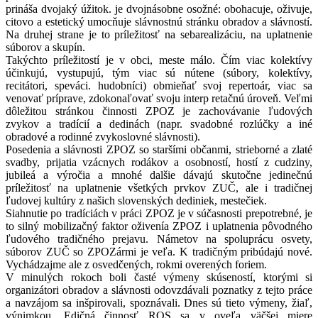
prináša dvojaký úžitok. je dvojnásobne osožné: obohacuje, oživuje,
citovo a estetický umocňuje slávnostnú stránku obradov a slávností.
Na druhej strane je to príležitosť na sebarealizáciu, na uplatnenie
súborov a skupín.
Takýchto príležitostí je v obci, meste málo. Čím viac kolektívy
účinkujú, vystupujú, tým viac sú nútene (súbory, kolektívy,
recitátori, speváci. hudobníci) obmieňať svoj repertoár, viac sa
venovať príprave, zdokonaľovať svoju interp retačnú úroveň. Veľmi
dôležitou stránkou činnosti ZPOZ je zachovávanie ľudových
zvykov a tradícií a dedinách (napr. svadobné rozlúčky a iné
obradové a rodinné zvykoslovné slávnosti).
Posedenia a slávnosti ZPOZ so staršími občanmi, strieborné a zlaté
svadby, prijatia vzácnych rodákov a osobností, hostí z cudziny,
jubileá a výročia a mnohé dalšie dávajú skutočne jedinečnú
príležitosť na uplatnenie všetkých prvkov ZUČ, ale i tradičnej
ľudovej kultúry z našich slovenských dediniek, mestečiek.
Siahnutie po tradíciách v práci ZPOZ je v súčasnosti prepotrebné, je
to silný mobilizačný faktor oživenía ZPOZ i uplatnenia pôvodného
ľudového tradičného prejavu. Námetov na spoluprácu osvety,
súborov ZUČ so ZPOZármi je veľa. K tradičným pribúdajú nové.
Vychádzajme ale z osvedčených, rokmi overených foriem.
V minulých rokoch boli časté výmeny skúseností, ktorými si
organizátori obradov a slávnosti odovzdávali poznatky z tejto práce
a navzájom sa inšpirovali, spoznávali. Dnes sú tieto výmeny, žiaľ,
výnimkou. Edičná činnosť ROS sa v oveľa väčšej miere