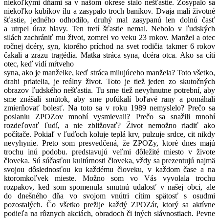
niekoľkými dňami sa v našom okrese stalo nešťastie. Zosypalo sa
niekoľko kubíkov ílu a zasypalo troch baníkov. Dvaja mali životné
šťastie, jedného odhodilo, druhý mal zasypanú len dolnú časť
a utrpel úraz hlavy. Ten tretí šťastie nemal. Nebolo v ľudských
silách zachrániť mu život, zomrel vo veku 23 rokov. Manžel a otec
ročnej dcéry, syn, ktorého príchod na svet rodičia takmer 6 rokov
čakali a zrazu tragédia. Matka stráca syna, dcéra otca. Ako sa cíti
otec, keď vidí mŕtveho
syna, ako je manželke, keď stráca milujúceho manžela? Toto všetko,
drahi priatelia, je reálny život. Toto je tiež jeden zo skutočných
obrazov ľudského nešťastia. Tu sme tiež nevyhnutne potrební, aby
sme znášali smútok, aby sme pofúkalí boľavé rany a pomáhali
zmierňovať bolesť. Na toto sa v roku 1989 nemyslelo? Prečo sa
poslaniu ZPOZov mnohí vysmievali? Prečo sa snažili mnohí
rozdeľovať ľudí, a nie zbližovať? Život nemožno riadiť ako
počítače. Pokiaľ v ľuďoch koluje teplá krv, pulzuje srdce, cit nikdy
nevyhynie. Preto som presvedčená, že ZPOZy, ktoré dnes majú
trochu inú podobu. predstavujú veľmi dôležité miesto v živote
človeka. Sú súčasťou kultúrnosti človeka, vždy sa prezentujú najmä
svojou dôslednosťou ku každému človeku, v každom čase a na
ktoromkoľvek mieste. Možno som vo Vás vyvolala trochu
rozpakov, ked som spomenula smutnú udalosť v našej obci, ale
do dnešného dňa vo svojom vnútri cítim spätosť s osudmi
pozostalých. Čo všetko prežije každý ZPOZár, ktorý sa aktívne
podieľa na rôznych akciách, obradoch či iných slávnostiach. Pevne