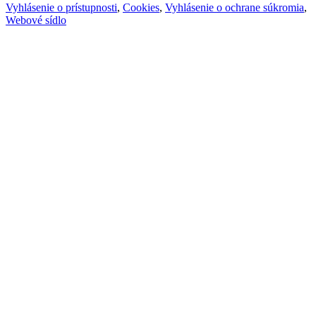
Vyhlásenie o prístupnosti
,
Cookies
,
Vyhlásenie o ochrane súkromia
,
Webové sídlo