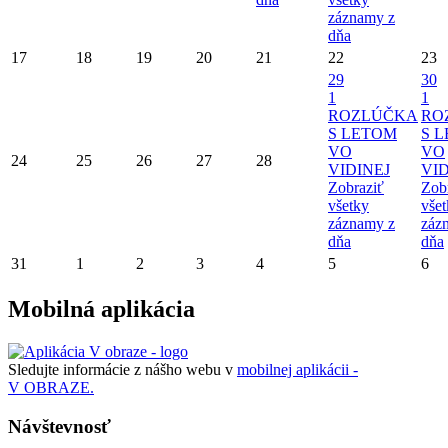
záznamy z
dňa
17
18
19
20
21
22
23
29
30
1
1
ROZLÚČKA
RO
S LETOM
S 
VO
VO
24
25
26
27
28
VIDINEJ
VID
Zobraziť
Zob
všetky
vše
záznamy z
záz
dňa
dňa
31
1
2
3
4
5
6
Mobilná aplikácia
Sledujte informácie z nášho webu v
mobilnej aplikácii -
V OBRAZE.
Návštevnosť