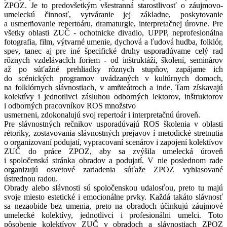
ZPOZ. Je to predovšetkým všestranná starostlivosť o záujmovo-
umeleckú činnosť, vytváranie jej základne, poskytovanie
a usmerñovanie repertoáru, dramaturgie, interpretačnej úrovne. Pre
všetky oblasti ZUČ - ochotnicke divadlo, UPPP, neprofesionálna
fotografia, film, výtvarné umenie, dychová a ľudová hudba, folklór,
spev, tanec aj pre iné špecifické druhy usporadúvame celý rad
rôznych vzdelávaclch foriem - od inštruktáži, školení, seminárov
až po súťažné prehliadky rôznych stupňov, zapájame ich
do scénických programov uvádzaných v kultúrnych domoch,
na folklórnych slávnostiach, v amñteátroch a inde. Tam získavajú
kolektívy i jednotlivci zásluhou odborných lektorov, inštruktorov
i odborných pracovníkov ROS množstvo
usmerneni, zdokonalujú svoj repertoár i interpretačnú úroveň.
Pre slávnostných rečnikov usporadúvajú ROS školenia v oblasti
rétoriky, zostavovania slávnostných prejavov í metodické stretnutia
o organizovaní podujatí, vypracovaní scenárov i zapojení kolektívov
ZUČ do práce ZPOZ, aby sa zvýšila umelecká úroveň
i spoločenská stránka obradov a podujatí. V nie poslednom rade
organizujú osvetové zariadenia súťaže ZPOZ vyhlasované
ústrednou radou.
Obrady alebo slávnosti sú spoločenskou udalosťou, preto tu majú
svoje miesto estetické i emocionálne prvky. Každá takáto slávnosť
sa nezaobide bez umenia, preto na obradoch účinkujú záujmové
umelecké kolektívy, jednotlivci i profesionálni umelci. Toto
pôsobenie kolektívov ZUČ v obradoch a slávnostiach ZPOZ