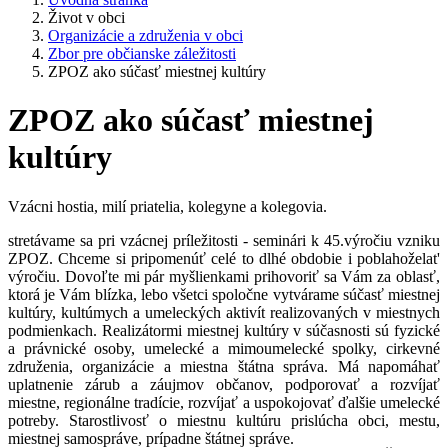
Život v obci
Organizácie a združenia v obci
Zbor pre občianske záležitosti
ZPOZ ako súčasť miestnej kultúry
ZPOZ ako súčasť miestnej
kultúry
Vzácni hostia, milí priatelia, kolegyne a kolegovia.
stretávame sa pri vzácnej príležitosti - seminári k 45.výročiu vzniku
ZPOZ. Chceme si pripomenúť celé to dlhé obdobie i poblahoželat'
výročiu. Dovoľte mi pár myšlienkami prihovoriť sa Vám za oblasť,
ktorá je Vám blízka, lebo všetci spoločne vytvárame súčasť miestnej
kultúry, kultúmych a umeleckých aktivít realizovaných v miestnych
podmienkach. Realizátormi miestnej kultúry v súčasnosti sú fyzické
a právnické osoby, umelecké a mimoumelecké spolky, cirkevné
združenia, organizácie a miestna štátna správa. Má napomáhať
uplatnenie zárub a záujmov občanov, podporovať a rozvíjať
miestne, regionálne tradície, rozvíjať a uspokojovať ďalšie umelecké
potreby. Starostlivosť o miestnu kultúru prislúcha obci, mestu,
miestnej samospráve, prípadne štátnej správe.