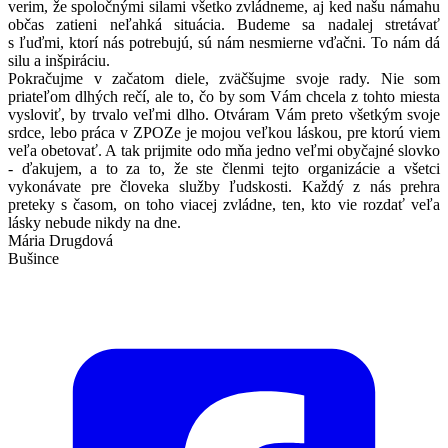
verim, že spoločnými silami všetko zvládneme, aj ked našu námahu
občas zatieni neľahká situácia. Budeme sa nadalej stretávať
s ľuďmi, ktorí nás potrebujú, sú nám nesmierne vďačni. To nám dá
silu a inšpiráciu.
Pokračujme v začatom diele, zväčšujme svoje rady. Nie som
priateľom dlhých rečí, ale to, čo by som Vám chcela z tohto miesta
vysloviť, by trvalo veľmi dlho. Otváram Vám preto všetkým svoje
srdce, lebo práca v ZPOZe je mojou veľkou láskou, pre ktorú viem
veľa obetovať. A tak prijmite odo mňa jedno veľmi obyčajné slovko
- ďakujem, a to za to, že ste členmi tejto organizácie a všetci
vykonávate pre človeka služby ľudskosti. Každý z nás prehra
preteky s časom, on toho viacej zvládne, ten, kto vie rozdať veľa
lásky nebude nikdy na dne.
Mária Drugdová
Bušince