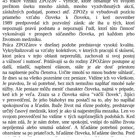
45 rokov vzniku ZPOZov - výročie, ktoré obsahuje vo svojom
prežitom úseku mnoho zásluh, mnoho vyzdvihnutých akcií,
záslužných podujatí, pomoci atď. ZPOZy si vybudovali pozíciu
priameho vzťahu človeka k človeku, i ked november
1989 predpovedal ich pozvolný zánik: ale iba u tých, ktorí
nepoznajú pravú podstatu a nepoznajú I'udl, ktorí túto činnost'
vykonávajú v prospech súčasného človeka, pri každom jeho
životnom medzníku.
Práca ZPOZárov v dnešnej podobe predstavuje vysokú kvalitu.
Vykryštalizovali sa vzťahy kolektívov, v ktorých pracujú tí skúsení,
ktori prácu v tejto oblasti neprerušili, zachovali si svoj postoj
a vážnosť i nutnosť. Pridávajú sa do rodiny ZPOZárov postupne aj
další, mladší, naplnení elánom, stále je ale dosť priestoru
na naplnenie počtu členstva. Určite mnohí so mnou budete súhlasiť,
že dnes sa na všetko pozeráme cez peniaze. Vidíme ich vo všetkom.
Je pravdou, že sú potrebné, bez nich nemožno napĺñať mnohé naše
túžby. Ale peniaze môžu meniť charakter človeka, najmä v pripade,
ked ich je veľa. Zrazu sa z človeka stáva "väčší človek", žijúci
v presvedčení, že jeho blahobyt mu postačí na to, aby ho napĺňal
spokojnosťou a šťastím. Ibaže život má rôzne podoby, predstavuje
určitý časový medznik, ktorý je ako tá najpestrejšia mozaika. Len vo
svojom presvedčení ho vidíme v tých najrôznejších podobách. Ked
sa nám zdá, že je nám dobre, sme spokojní, vstúpi do nášho života
nepríjemná alebo smutná udalosť. A hľadáme potrebnú pomoc,
obzeráme sa po priateľoch, hľadáme človeka, hľadáme útechu. Pred