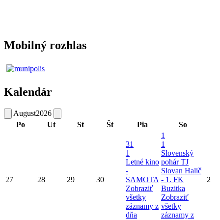
Mobilný rozhlas
Kalendár
August
2026
Po
Ut
St
Št
Pia
So
1
31
1
1
Slovenský
Letné kino
pohár TJ
-
Slovan Halič
27
28
29
30
SAMOTA
- 1. FK
2
Zobraziť
Buzitka
všetky
Zobraziť
záznamy z
všetky
dňa
záznamy z