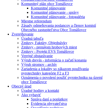
Komunitný plán obce Tomášovce
Komunitné plánovanie
Komunitné plánovanie - správy
Komunitné plánovanie - fotogaléria
Miestne referendum
Zásady odmeňovania poslancov a členov komisií
Obecného zastupiteľstva Obce Tomášovce
Zverejňovanie
Úradná tabuľa
Zmluvy, Faktúry, Objednávky
Zmluvy - prenájom hrobových miest
Zmluvy - Projekt EVS Tomášovce
Verejné obstarávanie
Výrub drevín - informácia o začatí konania
Výrub stromov - archív
Zariadenia a lokality so zákazom používania
pyrotechniky kategórie F2 a F3
Oznámenia o povolení použiť pyrotechniku na území
obce Tomášovce
Obecný úrad
Úradné hodiny a kontakt
Ako vybaviť
Správa daní a poplatkov
Evidencia obyvateľstva
Osvedčenie podpisov