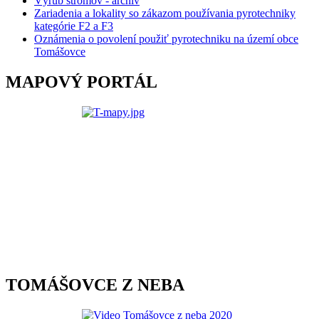
Výrub stromov - archív
Zariadenia a lokality so zákazom používania pyrotechniky
kategórie F2 a F3
Oznámenia o povolení použiť pyrotechniku na území obce
Tomášovce
MAPOVÝ PORTÁL
TOMÁŠOVCE Z NEBA