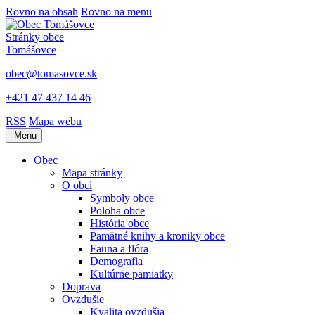
Rovno na obsah
Rovno na menu
Stránky obce
Tomášovce
obec@tomasovce.sk
+421 47 437 14 46
RSS
Mapa webu
Menu
Obec
Mapa stránky
O obci
Symboly obce
Poloha obce
História obce
Pamätné knihy a kroniky obce
Fauna a flóra
Demografia
Kultúrne pamiatky
Doprava
Ovzdušie
Kvalita ovzdušia