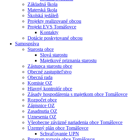
Základná škola
Materská škola
Školská jedáleň
Projekty realizované obcou
Projekt EVS Tomášovce
Kontakty
Dotácie poskytované obcou
Samospráva
Starosta obce
Slová starostu
Majetkové priznania starostu
Zástupca starostu obce
Obecné zastupiteľstvo
Obecná rada
Komisie OZ
Hlavný kontrolór obce
Zásady hospodárenia s majetkom obce Tomášovce
Rozpočet obce
Zápisnice OZ
Zasadnutia OZ
Uznesenia OZ
Všeobecne záväzné nariadenia obce Tomášovce
Územný plán obce Tomášovce
Schvaľovanie UPN
Program rozvoja obce Tomášovce