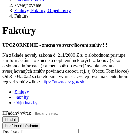
Zverejňovanie
Zmluvy, Faktúry, Objednávky
Faktúry
Faktúry
UPOZORNENIE - zmena vo zverejňovaní zmlúv !!!
Na základe novely zákona č. 211/2000 Z.z. o slobodnom prístupe
k informáciám a o zmene a doplnení niektorých zákonov (zákon
o slobode informácií) sa mení spôsob zverejňovania povinne
zverejňovaných zmlúv povinnou osobou (t.j. aj Obcou Tomášovce).
Od 31.03.2022 sa takéto zmluvy musia zverejňovať na Centrálnom
registri zmlúv - link:
https://www.crz.gov.sk/
Zmluvy
Faktúry
Objednávky
Hľadaný výraz
Hľadať
Rozšírené hľadanie
Dodávateľ