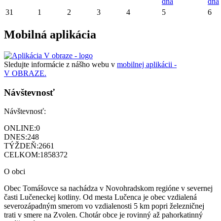
dňa
dňa
31
1
2
3
4
5
6
Mobilná aplikácia
Sledujte informácie z nášho webu v
mobilnej aplikácii -
V OBRAZE.
Návštevnosť
Návštevnosť:
ONLINE:
0
DNES:
248
TÝŽDEŇ:
2661
CELKOM:
1858372
O obci
Obec Tomášovce sa nachádza v Novohradskom regióne v severnej
časti Lučeneckej kotliny. Od mesta Lučenca je obec vzdialená
severozápadným smerom vo vzdialenosti 5 km popri železničnej
trati v smere na Zvolen. Chotár obce je rovinný až pahorkatinný