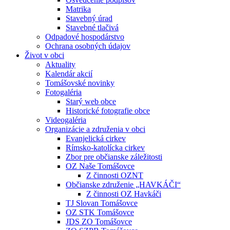
Matrika
Stavebný úrad
Stavebné tlačivá
Odpadové hospodárstvo
Ochrana osobných údajov
Život v obci
Aktuality
Kalendár akcií
Tomášovské novinky
Fotogaléria
Starý web obce
Historické fotografie obce
Videogaléria
Organizácie a združenia v obci
Evanjelická cirkev
Rímsko-katolícka cirkev
Zbor pre občianske záležitosti
OZ Naše Tomášovce
Z činnosti OZNT
Občianske združenie „HAVKÁČI“
Z činnosti OZ Havkáči
TJ Slovan Tomášovce
OZ STK Tomášovce
JDS ZO Tomášovce