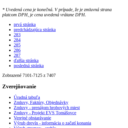
* Uvedená cena je konečná. V prípade, že je zmluvná strana
platcom DPH, je cena uvedená vrátane DPH.
prvá stránka
predchádzajúca stránka
283
284
285
286
287
ďalšia stránka
posledná stránka
Zobrazené
7101
-
7125
z 7407
Zverejňovanie
Úradná tabuľa
Zmluvy, Faktúry, Objednávky
Zmluvy - prenájom hrobových miest
Zmluvy - Projekt EVS Tomášovce
Verejné obstarávanie
Výrub drevín - informácia o začatí konania