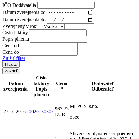
IČO Dodávatelia
Dátum zverejnenia od
Dátum zverejnenia do
Zverejnený v roku
Číslo faktúry
Popis plnenia
Cena od
Cena do
Zrušiť filter
Zavrieť
Číslo
Dátum
faktúry
Cena
Dodávateľ
zverejnenia
Popis
*
Odberateľ
plnenia
MEPOS, s.r.o.
967,23
27. 5. 2016
0020130307
EUR
obec
Slovenský plynárenský priemysel
1