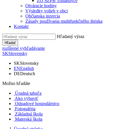
ZO SZPB Tomášovce
Otváracie hodiny
Výsledky volieb v obci
Občianska inzercia
Zásady používania multifunkčného ihriska
Kontakt
Hľadaný výraz
Hľadať
rozšírené vyhľadávanie
SK
Slovensky
SK
Slovensky
EN
English
DE
Deutsch
Možno hľadáte
Úradná tabuľa
Ako vybaviť
Odpadové hospodárstvo
Fotogaléria
Základná škola
Materská škola
Úvodná stránka