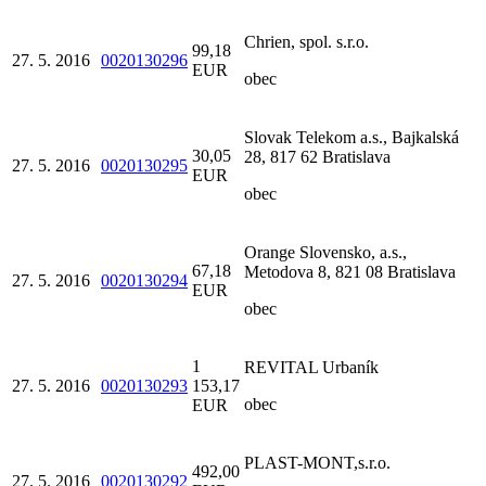
Chrien, spol. s.r.o.
99,18
27. 5. 2016
0020130296
EUR
obec
Slovak Telekom a.s., Bajkalská
30,05
28, 817 62 Bratislava
27. 5. 2016
0020130295
EUR
obec
Orange Slovensko, a.s.,
67,18
Metodova 8, 821 08 Bratislava
27. 5. 2016
0020130294
EUR
obec
1
REVITAL Urbaník
27. 5. 2016
0020130293
153,17
obec
EUR
PLAST-MONT,s.r.o.
492,00
27. 5. 2016
0020130292