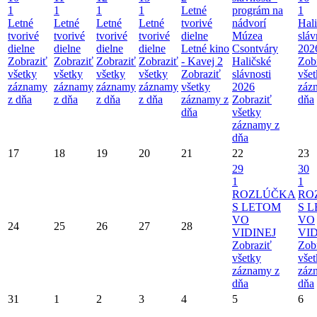
1
1
1
1
Letné
prográm na
1
Letné
Letné
Letné
Letné
tvorivé
nádvorí
Hal
tvorivé
tvorivé
tvorivé
tvorivé
dielne
Múzea
sláv
dielne
dielne
dielne
dielne
Letné kino
Csontváry
202
Zobraziť
Zobraziť
Zobraziť
Zobraziť
- Kavej 2
Haličské
Zob
všetky
všetky
všetky
všetky
Zobraziť
slávnosti
vše
záznamy
záznamy
záznamy
záznamy
všetky
2026
záz
z dňa
z dňa
z dňa
z dňa
záznamy z
Zobraziť
dňa
dňa
všetky
záznamy z
dňa
17
18
19
20
21
22
23
29
30
1
1
ROZLÚČKA
RO
S LETOM
S 
VO
VO
24
25
26
27
28
VIDINEJ
VID
Zobraziť
Zob
všetky
vše
záznamy z
záz
dňa
dňa
31
1
2
3
4
5
6