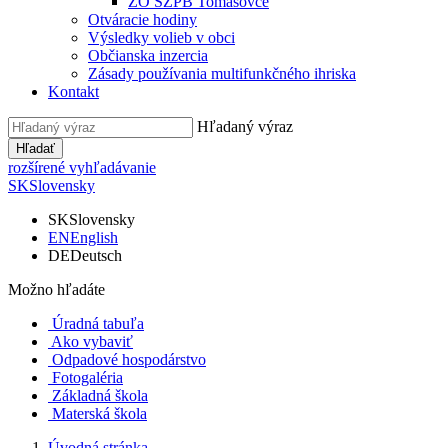
ZO SZPB Tomášovce
Otváracie hodiny
Výsledky volieb v obci
Občianska inzercia
Zásady používania multifunkčného ihriska
Kontakt
Hľadaný výraz
Hľadať
rozšírené vyhľadávanie
SK
Slovensky
SK
Slovensky
EN
English
DE
Deutsch
Možno hľadáte
Úradná tabuľa
Ako vybaviť
Odpadové hospodárstvo
Fotogaléria
Základná škola
Materská škola
Úvodná stránka