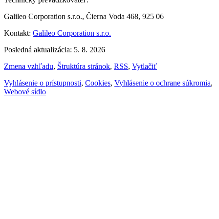
Galileo Corporation s.r.o., Čierna Voda 468, 925 06
Kontakt:
Galileo Corporation s.r.o.
Posledná aktualizácia: 5. 8. 2026
Zmena vzhľadu
,
Štruktúra stránok
,
RSS
,
Vytlačiť
Vyhlásenie o prístupnosti
,
Cookies
,
Vyhlásenie o ochrane súkromia
,
Webové sídlo