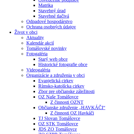
Matrika
Stavebný úrad
Stavebné tlačivá
Odpadové hospodárstvo
Ochrana osobných údajov
Život v obci
Aktuality
Kalendár akcií
Tomášovské novinky
Fotogaléria
Starý web obce
Historické fotografie obce
Videogaléria
Organizácie a združenia v obci
Evanjelická cirkev
Rímsko-katolícka cirkev
Zbor pre občianske záležitosti
OZ Naše Tomášovce
Z činnosti OZNT
Občianske združenie „HAVKÁČI“
Z činnosti OZ Havkáči
TJ Slovan Tomášovce
OZ STK Tomášovce
JDS ZO Tomášovce