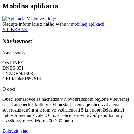
Mobilná aplikácia
Sledujte informácie z nášho webu v
mobilnej aplikácii -
V OBRAZE.
Návštevnosť
Návštevnosť:
ONLINE:
1
DNES:
351
TÝŽDEŇ:
1903
CELKOM:
1857614
O obci
Obec Tomášovce sa nachádza v Novohradskom regióne v severnej
časti Lučeneckej kotliny. Od mesta Lučenca je obec vzdialená
severozápadným smerom vo vzdialenosti 5 km popri železničnej
trati v smere na Zvolen. Chotár obce je rovinný až pahorkatinný
s výškovým rozdielom 200-330 mnm.
Zobraziť viac