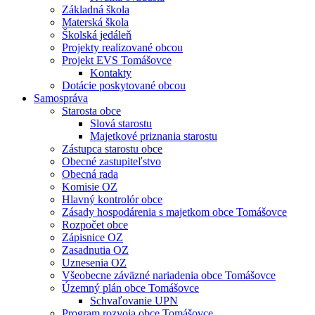
Základná škola
Materská škola
Školská jedáleň
Projekty realizované obcou
Projekt EVS Tomášovce
Kontakty
Dotácie poskytované obcou
Samospráva
Starosta obce
Slová starostu
Majetkové priznania starostu
Zástupca starostu obce
Obecné zastupiteľstvo
Obecná rada
Komisie OZ
Hlavný kontrolór obce
Zásady hospodárenia s majetkom obce Tomášovce
Rozpočet obce
Zápisnice OZ
Zasadnutia OZ
Uznesenia OZ
Všeobecne záväzné nariadenia obce Tomášovce
Územný plán obce Tomášovce
Schvaľovanie UPN
Program rozvoja obce Tomášovce