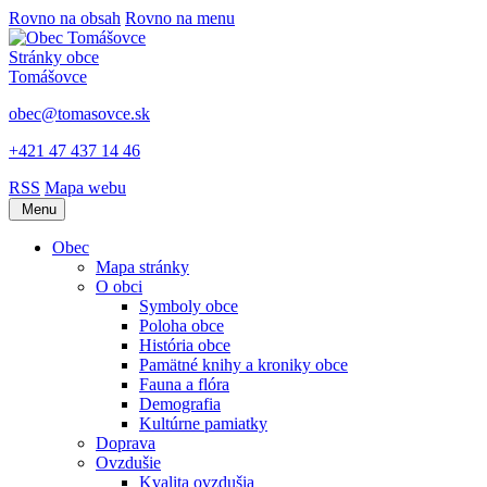
Rovno na obsah
Rovno na menu
Stránky obce
Tomášovce
obec@tomasovce.sk
+421 47 437 14 46
RSS
Mapa webu
Menu
Obec
Mapa stránky
O obci
Symboly obce
Poloha obce
História obce
Pamätné knihy a kroniky obce
Fauna a flóra
Demografia
Kultúrne pamiatky
Doprava
Ovzdušie
Kvalita ovzdušia