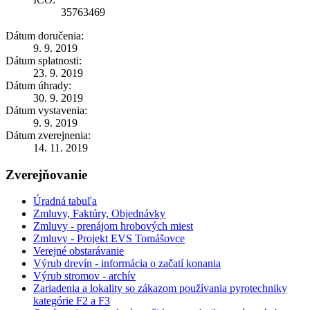
35763469
Dátum doručenia:
9. 9. 2019
Dátum splatnosti:
23. 9. 2019
Dátum úhrady:
30. 9. 2019
Dátum vystavenia:
9. 9. 2019
Dátum zverejnenia:
14. 11. 2019
Zverejňovanie
Úradná tabuľa
Zmluvy, Faktúry, Objednávky
Zmluvy - prenájom hrobových miest
Zmluvy - Projekt EVS Tomášovce
Verejné obstarávanie
Výrub drevín - informácia o začatí konania
Výrub stromov - archív
Zariadenia a lokality so zákazom používania pyrotechniky
kategórie F2 a F3