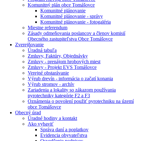
Komunitný plán obce Tomášovce
Komunitné plánovanie
Komunitné plánovanie - správy
Komunitné plánovanie - fotogaléria
Miestne referendum
Zásady odmeňovania poslancov a členov komisií
Obecného zastupiteľstva Obce Tomášovce
Zverejňovanie
Úradná tabuľa
Zmluvy, Faktúry, Objednávky
Zmluvy - prenájom hrobových miest
Zmluvy - Projekt EVS Tomášovce
Verejné obstarávanie
Výrub drevín - informácia o začatí konania
Výrub stromov - archív
Zariadenia a lokality so zákazom používania
pyrotechniky kategórie F2 a F3
Oznámenia o povolení použiť pyrotechniku na území
obce Tomášovce
Obecný úrad
Úradné hodiny a kontakt
Ako vybaviť
Správa daní a poplatkov
Evidencia obyvateľstva
Osvedčenie podpisov