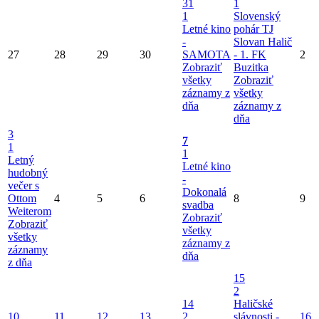
31
1
1
Slovenský
Letné kino
pohár TJ
-
Slovan Halič
27
28
29
30
SAMOTA
- 1. FK
2
Zobraziť
Buzitka
všetky
Zobraziť
záznamy z
všetky
dňa
záznamy z
dňa
3
7
1
1
Letný
Letné kino
hudobný
-
večer s
Dokonalá
Ottom
4
5
6
8
9
svadba
Weiterom
Zobraziť
Zobraziť
všetky
všetky
záznamy z
záznamy
dňa
z dňa
15
2
14
Haličské
10
11
12
13
2
slávnosti -
16