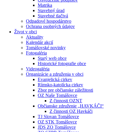
Matrika
Stavebný úrad
Stavebné tlačivá
Odpadové hospodárstvo
Ochrana osobných údajov
Život v obci
Aktuality
Kalendár akcií
Tomášovské novinky
Fotogaléria
Starý web obce
Historické fotografie obce
Videogaléria
Organizácie a združenia v obci
Evanjelická cirkev
Rímsko-katolícka cirkev
Zbor pre občianske záležitosti
OZ Naše Tomášovce
Z činnosti OZNT
Občianske združenie „HAVKÁČI“
Z činnosti OZ Havkáči
TJ Slovan Tomášovce
OZ STK Tomášovce
JDS ZO Tomášovce