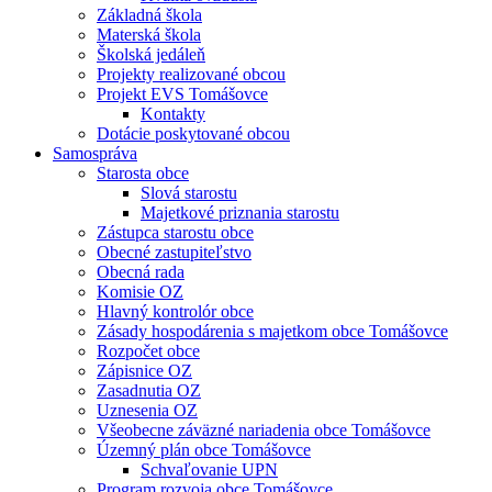
Základná škola
Materská škola
Školská jedáleň
Projekty realizované obcou
Projekt EVS Tomášovce
Kontakty
Dotácie poskytované obcou
Samospráva
Starosta obce
Slová starostu
Majetkové priznania starostu
Zástupca starostu obce
Obecné zastupiteľstvo
Obecná rada
Komisie OZ
Hlavný kontrolór obce
Zásady hospodárenia s majetkom obce Tomášovce
Rozpočet obce
Zápisnice OZ
Zasadnutia OZ
Uznesenia OZ
Všeobecne záväzné nariadenia obce Tomášovce
Územný plán obce Tomášovce
Schvaľovanie UPN
Program rozvoja obce Tomášovce