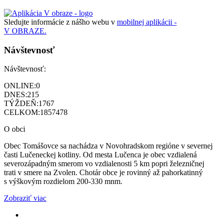
Sledujte informácie z nášho webu v
mobilnej aplikácii -
V OBRAZE.
Návštevnosť
Návštevnosť:
ONLINE:
0
DNES:
215
TÝŽDEŇ:
1767
CELKOM:
1857478
O obci
Obec Tomášovce sa nachádza v Novohradskom regióne v severnej
časti Lučeneckej kotliny. Od mesta Lučenca je obec vzdialená
severozápadným smerom vo vzdialenosti 5 km popri železničnej
trati v smere na Zvolen. Chotár obce je rovinný až pahorkatinný
s výškovým rozdielom 200-330 mnm.
Zobraziť viac