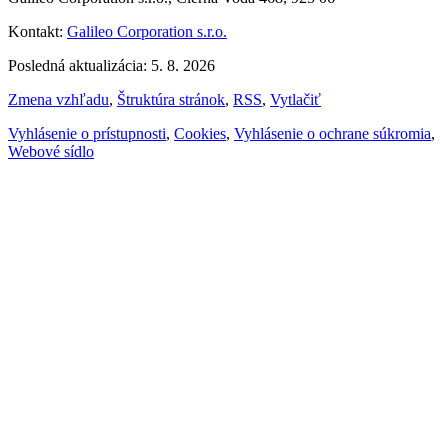
Kontakt:
Galileo Corporation s.r.o.
Posledná aktualizácia: 5. 8. 2026
Zmena vzhľadu
,
Štruktúra stránok
,
RSS
,
Vytlačiť
Vyhlásenie o prístupnosti
,
Cookies
,
Vyhlásenie o ochrane súkromia
,
Webové sídlo