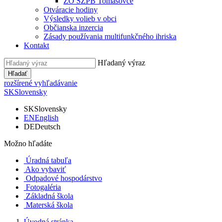
ZO SZPB Tomášovce
Otváracie hodiny
Výsledky volieb v obci
Občianska inzercia
Zásady používania multifunkčného ihriska
Kontakt
Hľadaný výraz
Hľadať
rozšírené vyhľadávanie
SK
Slovensky
SK
Slovensky
EN
English
DE
Deutsch
Možno hľadáte
Úradná tabuľa
Ako vybaviť
Odpadové hospodárstvo
Fotogaléria
Základná škola
Materská škola
Úvodná stránka