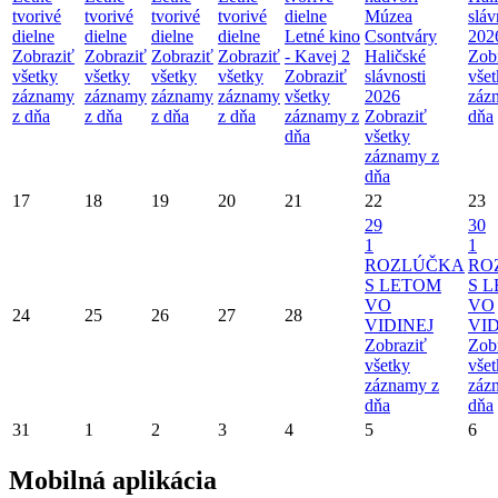
tvorivé
tvorivé
tvorivé
tvorivé
dielne
Múzea
sláv
dielne
dielne
dielne
dielne
Letné kino
Csontváry
202
Zobraziť
Zobraziť
Zobraziť
Zobraziť
- Kavej 2
Haličské
Zob
všetky
všetky
všetky
všetky
Zobraziť
slávnosti
vše
záznamy
záznamy
záznamy
záznamy
všetky
2026
záz
z dňa
z dňa
z dňa
z dňa
záznamy z
Zobraziť
dňa
dňa
všetky
záznamy z
dňa
17
18
19
20
21
22
23
29
30
1
1
ROZLÚČKA
RO
S LETOM
S 
VO
VO
24
25
26
27
28
VIDINEJ
VID
Zobraziť
Zob
všetky
vše
záznamy z
záz
dňa
dňa
31
1
2
3
4
5
6
Mobilná aplikácia