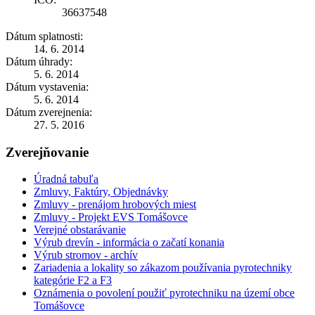
36637548
Dátum splatnosti:
14. 6. 2014
Dátum úhrady:
5. 6. 2014
Dátum vystavenia:
5. 6. 2014
Dátum zverejnenia:
27. 5. 2016
Zverejňovanie
Úradná tabuľa
Zmluvy, Faktúry, Objednávky
Zmluvy - prenájom hrobových miest
Zmluvy - Projekt EVS Tomášovce
Verejné obstarávanie
Výrub drevín - informácia o začatí konania
Výrub stromov - archív
Zariadenia a lokality so zákazom používania pyrotechniky
kategórie F2 a F3
Oznámenia o povolení použiť pyrotechniku na území obce
Tomášovce