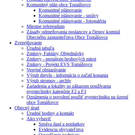
Komunitný plán obce Tomášovce
Komunitné plánovanie
Komunitné plánovanie - správy
Komunitné plánovanie - fotogaléria
Miestne referendum
Zásady odmeňovania poslancov a členov komisií
Obecného zastupiteľstva Obce Tomášovce
Zverejňovanie
Úradná tabuľa
Zmluvy, Faktúry, Objednávky
Zmluvy - prenájom hrobových miest
Zmluvy - Projekt EVS Tomášovce
Verejné obstarávanie
Výrub drevín - informácia o začatí konania
Výrub stromov - archív
Zariadenia a lokality so zákazom používania
pyrotechniky kategórie F2 a F3
Oznámenia o povolení použiť pyrotechniku na území
obce Tomášovce
Obecný úrad
Úradné hodiny a kontakt
Ako vybaviť
Správa daní a poplatkov
Evidencia obyvateľstva
Osvedčenie podpisov