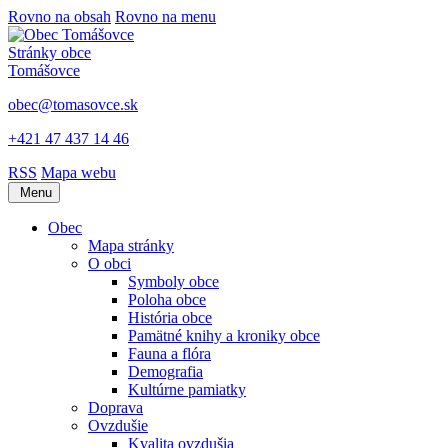
Rovno na obsah
Rovno na menu
Stránky obce
Tomášovce
obec@tomasovce.sk
+421 47 437 14 46
RSS
Mapa webu
Menu
Obec
Mapa stránky
O obci
Symboly obce
Poloha obce
História obce
Pamätné knihy a kroniky obce
Fauna a flóra
Demografia
Kultúrne pamiatky
Doprava
Ovzdušie
Kvalita ovzdušia