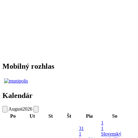
Mobilný rozhlas
Kalendár
August
2026
Po
Ut
St
Št
Pia
So
1
31
1
1
Slovenský