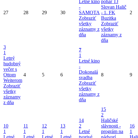
Letné kino
pohár TJ
-
Slovan Halič
27
28
29
30
SAMOTA
- 1. FK
2
Zobraziť
Buzitka
všetky
Zobraziť
záznamy z
všetky
dňa
záznamy z
dňa
3
7
1
1
Letný
Letné kino
hudobný
-
večer s
Dokonalá
Ottom
4
5
6
8
9
svadba
Weiterom
Zobraziť
Zobraziť
všetky
všetky
záznamy z
záznamy
dňa
z dňa
15
2
14
Haličské
10
11
12
13
2
slávnosti -
16
1
1
1
1
Letné
prográm na
1
Letné
Letné
Letné
Letné
tvorivé
nádvorí
Hal