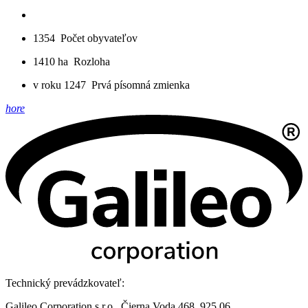
1354
Počet obyvateľov
1410 ha
Rozloha
v roku 1247
Prvá písomná zmienka
hore
Technický prevádzkovateľ:
Galileo Corporation s.r.o., Čierna Voda 468, 925 06