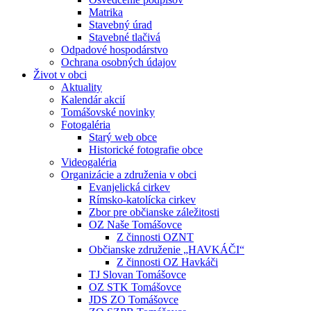
Matrika
Stavebný úrad
Stavebné tlačivá
Odpadové hospodárstvo
Ochrana osobných údajov
Život v obci
Aktuality
Kalendár akcií
Tomášovské novinky
Fotogaléria
Starý web obce
Historické fotografie obce
Videogaléria
Organizácie a združenia v obci
Evanjelická cirkev
Rímsko-katolícka cirkev
Zbor pre občianske záležitosti
OZ Naše Tomášovce
Z činnosti OZNT
Občianske združenie „HAVKÁČI“
Z činnosti OZ Havkáči
TJ Slovan Tomášovce
OZ STK Tomášovce
JDS ZO Tomášovce