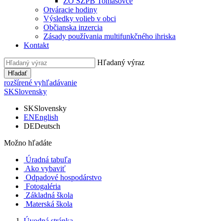
ZO SZPB Tomášovce
Otváracie hodiny
Výsledky volieb v obci
Občianska inzercia
Zásady používania multifunkčného ihriska
Kontakt
Hľadaný výraz
Hľadať
rozšírené vyhľadávanie
SK
Slovensky
SK
Slovensky
EN
English
DE
Deutsch
Možno hľadáte
Úradná tabuľa
Ako vybaviť
Odpadové hospodárstvo
Fotogaléria
Základná škola
Materská škola
Úvodná stránka