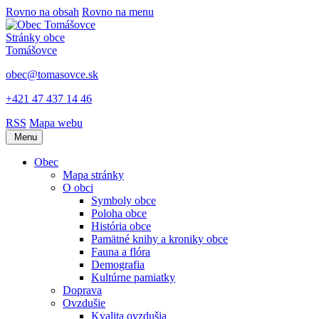
Rovno na obsah
Rovno na menu
Stránky obce
Tomášovce
obec@tomasovce.sk
+421 47 437 14 46
RSS
Mapa webu
Menu
Obec
Mapa stránky
O obci
Symboly obce
Poloha obce
História obce
Pamätné knihy a kroniky obce
Fauna a flóra
Demografia
Kultúrne pamiatky
Doprava
Ovzdušie
Kvalita ovzdušia