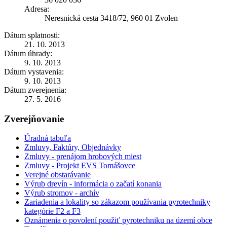
Adresa:
Neresnická cesta 3418/72, 960 01 Zvolen
Dátum splatnosti:
21. 10. 2013
Dátum úhrady:
9. 10. 2013
Dátum vystavenia:
9. 10. 2013
Dátum zverejnenia:
27. 5. 2016
Zverejňovanie
Úradná tabuľa
Zmluvy, Faktúry, Objednávky
Zmluvy - prenájom hrobových miest
Zmluvy - Projekt EVS Tomášovce
Verejné obstarávanie
Výrub drevín - informácia o začatí konania
Výrub stromov - archív
Zariadenia a lokality so zákazom používania pyrotechniky
kategórie F2 a F3
Oznámenia o povolení použiť pyrotechniku na území obce