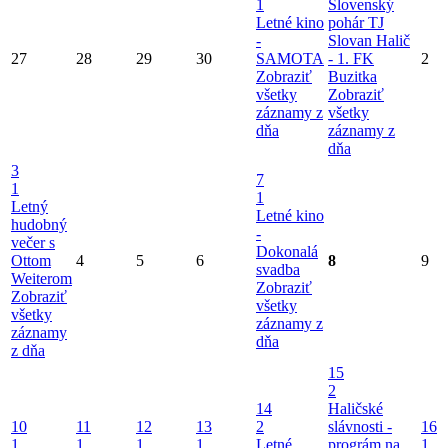
1
Slovenský
Letné kino
pohár TJ
-
Slovan Halič
27
28
29
30
SAMOTA
- 1. FK
2
Zobraziť
Buzitka
všetky
Zobraziť
záznamy z
všetky
dňa
záznamy z
dňa
3
7
1
1
Letný
Letné kino
hudobný
-
večer s
Dokonalá
Ottom
4
5
6
8
9
svadba
Weiterom
Zobraziť
Zobraziť
všetky
všetky
záznamy z
záznamy
dňa
z dňa
15
2
14
Haličské
10
11
12
13
2
slávnosti -
16
1
1
1
1
Letné
prográm na
1