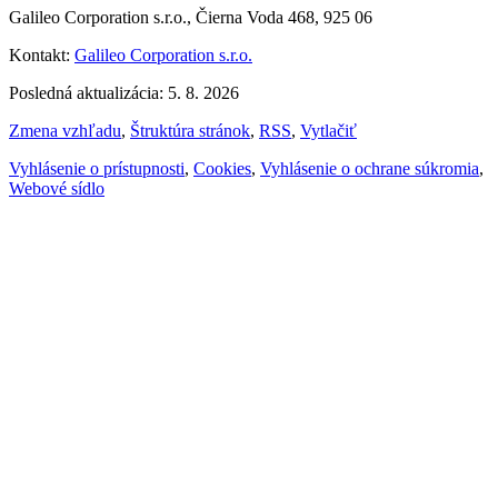
Galileo Corporation s.r.o., Čierna Voda 468, 925 06
Kontakt:
Galileo Corporation s.r.o.
Posledná aktualizácia: 5. 8. 2026
Zmena vzhľadu
,
Štruktúra stránok
,
RSS
,
Vytlačiť
Vyhlásenie o prístupnosti
,
Cookies
,
Vyhlásenie o ochrane súkromia
,
Webové sídlo