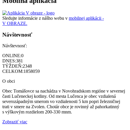
Mobilná aplikácia
Sledujte informácie z nášho webu v
mobilnej aplikácii -
V OBRAZE.
Návštevnosť
Návštevnosť:
ONLINE:
0
DNES:
381
TÝŽDEŇ:
2348
CELKOM:
1858059
O obci
Obec Tomášovce sa nachádza v Novohradskom regióne v severnej
časti Lučeneckej kotliny. Od mesta Lučenca je obec vzdialená
severozápadným smerom vo vzdialenosti 5 km popri železničnej
trati v smere na Zvolen. Chotár obce je rovinný až pahorkatinný
s výškovým rozdielom 200-330 mnm.
Zobraziť viac