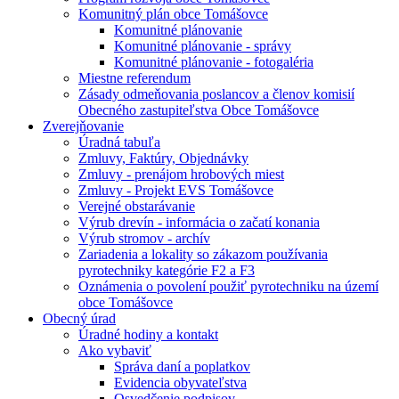
Komunitný plán obce Tomášovce
Komunitné plánovanie
Komunitné plánovanie - správy
Komunitné plánovanie - fotogaléria
Miestne referendum
Zásady odmeňovania poslancov a členov komisií
Obecného zastupiteľstva Obce Tomášovce
Zverejňovanie
Úradná tabuľa
Zmluvy, Faktúry, Objednávky
Zmluvy - prenájom hrobových miest
Zmluvy - Projekt EVS Tomášovce
Verejné obstarávanie
Výrub drevín - informácia o začatí konania
Výrub stromov - archív
Zariadenia a lokality so zákazom používania
pyrotechniky kategórie F2 a F3
Oznámenia o povolení použiť pyrotechniku na území
obce Tomášovce
Obecný úrad
Úradné hodiny a kontakt
Ako vybaviť
Správa daní a poplatkov
Evidencia obyvateľstva
Osvedčenie podpisov