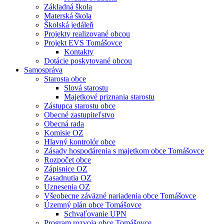
Základná škola
Materská škola
Školská jedáleň
Projekty realizované obcou
Projekt EVS Tomášovce
Kontakty
Dotácie poskytované obcou
Samospráva
Starosta obce
Slová starostu
Majetkové priznania starostu
Zástupca starostu obce
Obecné zastupiteľstvo
Obecná rada
Komisie OZ
Hlavný kontrolór obce
Zásady hospodárenia s majetkom obce Tomášovce
Rozpočet obce
Zápisnice OZ
Zasadnutia OZ
Uznesenia OZ
Všeobecne záväzné nariadenia obce Tomášovce
Územný plán obce Tomášovce
Schvaľovanie UPN
Program rozvoja obce Tomášovce