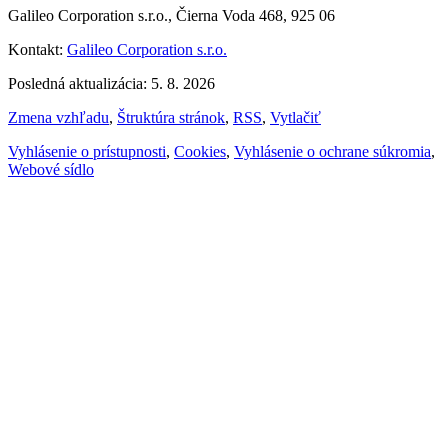
Galileo Corporation s.r.o., Čierna Voda 468, 925 06
Kontakt:
Galileo Corporation s.r.o.
Posledná aktualizácia: 5. 8. 2026
Zmena vzhľadu
,
Štruktúra stránok
,
RSS
,
Vytlačiť
Vyhlásenie o prístupnosti
,
Cookies
,
Vyhlásenie o ochrane súkromia
,
Webové sídlo