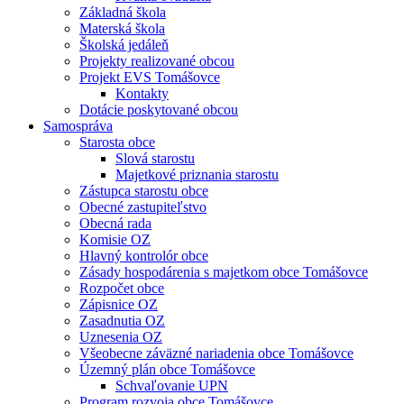
Základná škola
Materská škola
Školská jedáleň
Projekty realizované obcou
Projekt EVS Tomášovce
Kontakty
Dotácie poskytované obcou
Samospráva
Starosta obce
Slová starostu
Majetkové priznania starostu
Zástupca starostu obce
Obecné zastupiteľstvo
Obecná rada
Komisie OZ
Hlavný kontrolór obce
Zásady hospodárenia s majetkom obce Tomášovce
Rozpočet obce
Zápisnice OZ
Zasadnutia OZ
Uznesenia OZ
Všeobecne záväzné nariadenia obce Tomášovce
Územný plán obce Tomášovce
Schvaľovanie UPN
Program rozvoja obce Tomášovce