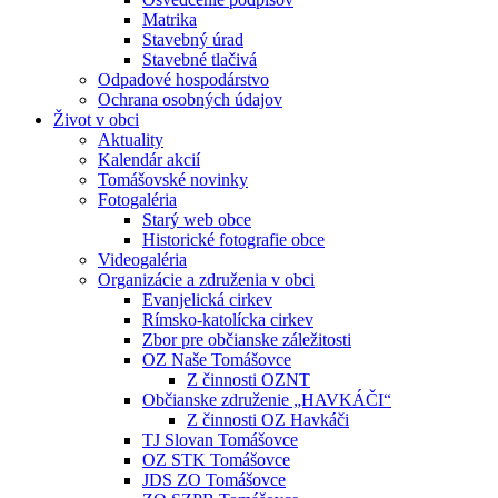
Matrika
Stavebný úrad
Stavebné tlačivá
Odpadové hospodárstvo
Ochrana osobných údajov
Život v obci
Aktuality
Kalendár akcií
Tomášovské novinky
Fotogaléria
Starý web obce
Historické fotografie obce
Videogaléria
Organizácie a združenia v obci
Evanjelická cirkev
Rímsko-katolícka cirkev
Zbor pre občianske záležitosti
OZ Naše Tomášovce
Z činnosti OZNT
Občianske združenie „HAVKÁČI“
Z činnosti OZ Havkáči
TJ Slovan Tomášovce
OZ STK Tomášovce
JDS ZO Tomášovce