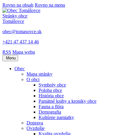
Rovno na obsah
Rovno na menu
Stránky obce
Tomášovce
obec@tomasovce.sk
+421 47 437 14 46
RSS
Mapa webu
Menu
Obec
Mapa stránky
O obci
Symboly obce
Poloha obce
História obce
Pamätné knihy a kroniky obce
Fauna a flóra
Demografia
Kultúrne pamiatky
Doprava
Ovzdušie
Kvalita ovzdušia