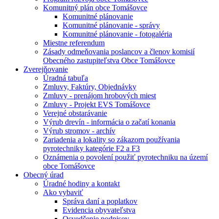
Komunitný plán obce Tomášovce
Komunitné plánovanie
Komunitné plánovanie - správy
Komunitné plánovanie - fotogaléria
Miestne referendum
Zásady odmeňovania poslancov a členov komisií
Obecného zastupiteľstva Obce Tomášovce
Zverejňovanie
Úradná tabuľa
Zmluvy, Faktúry, Objednávky
Zmluvy - prenájom hrobových miest
Zmluvy - Projekt EVS Tomášovce
Verejné obstarávanie
Výrub drevín - informácia o začatí konania
Výrub stromov - archív
Zariadenia a lokality so zákazom používania
pyrotechniky kategórie F2 a F3
Oznámenia o povolení použiť pyrotechniku na území
obce Tomášovce
Obecný úrad
Úradné hodiny a kontakt
Ako vybaviť
Správa daní a poplatkov
Evidencia obyvateľstva
Osvedčenie podpisov