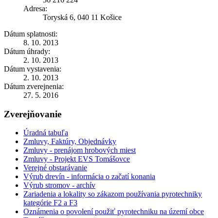
Adresa:
Toryská 6, 040 11 Košice
Dátum splatnosti:
8. 10. 2013
Dátum úhrady:
2. 10. 2013
Dátum vystavenia:
2. 10. 2013
Dátum zverejnenia:
27. 5. 2016
Zverejňovanie
Úradná tabuľa
Zmluvy, Faktúry, Objednávky
Zmluvy - prenájom hrobových miest
Zmluvy - Projekt EVS Tomášovce
Verejné obstarávanie
Výrub drevín - informácia o začatí konania
Výrub stromov - archív
Zariadenia a lokality so zákazom používania pyrotechniky
kategórie F2 a F3
Oznámenia o povolení použiť pyrotechniku na území obce