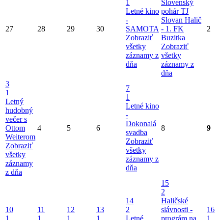
1
Slovenský
Letné kino
pohár TJ
-
Slovan Halič
27
28
29
30
SAMOTA
- 1. FK
2
Zobraziť
Buzitka
všetky
Zobraziť
záznamy z
všetky
dňa
záznamy z
dňa
3
7
1
1
Letný
Letné kino
hudobný
-
večer s
Dokonalá
Ottom
4
5
6
8
9
svadba
Weiterom
Zobraziť
Zobraziť
všetky
všetky
záznamy z
záznamy
dňa
z dňa
15
2
14
Haličské
10
11
12
13
2
slávnosti -
16
1
1
1
1
Letné
prográm na
1