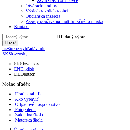
ZO SZPB Tomášovce
Otváracie hodiny
Výsledky volieb v obci
Občianska inzercia
Zásady používania multifunkčného ihriska
Kontakt
Hľadaný výraz
Hľadať
rozšírené vyhľadávanie
SK
Slovensky
SK
Slovensky
EN
English
DE
Deutsch
Možno hľadáte
Úradná tabuľa
Ako vybaviť
Odpadové hospodárstvo
Fotogaléria
Základná škola
Materská škola
Úvodná stránka