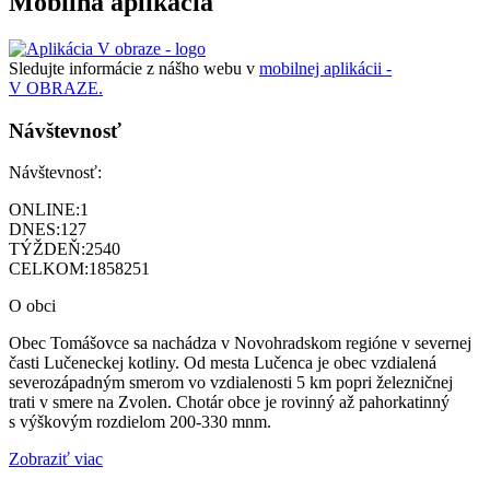
Mobilná aplikácia
Sledujte informácie z nášho webu v
mobilnej aplikácii -
V OBRAZE.
Návštevnosť
Návštevnosť:
ONLINE:
1
DNES:
127
TÝŽDEŇ:
2540
CELKOM:
1858251
O obci
Obec Tomášovce sa nachádza v Novohradskom regióne v severnej
časti Lučeneckej kotliny. Od mesta Lučenca je obec vzdialená
severozápadným smerom vo vzdialenosti 5 km popri železničnej
trati v smere na Zvolen. Chotár obce je rovinný až pahorkatinný
s výškovým rozdielom 200-330 mnm.
Zobraziť viac