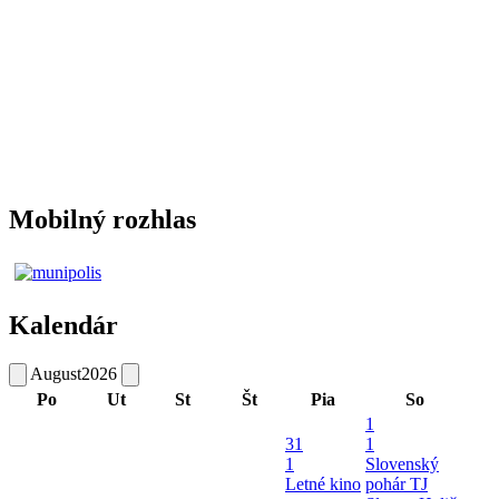
Mobilný rozhlas
Kalendár
August
2026
Po
Ut
St
Št
Pia
So
1
31
1
1
Slovenský
Letné kino
pohár TJ