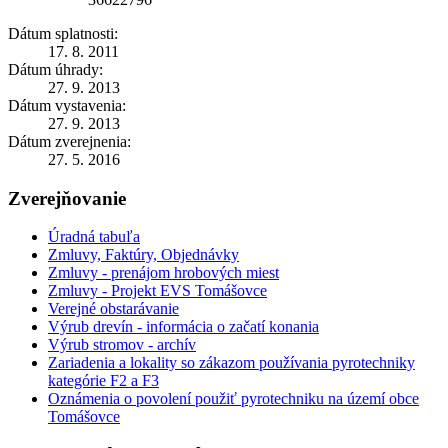
Dátum splatnosti:
17. 8. 2011
Dátum úhrady:
27. 9. 2013
Dátum vystavenia:
27. 9. 2013
Dátum zverejnenia:
27. 5. 2016
Zverejňovanie
Úradná tabuľa
Zmluvy, Faktúry, Objednávky
Zmluvy - prenájom hrobových miest
Zmluvy - Projekt EVS Tomášovce
Verejné obstarávanie
Výrub drevín - informácia o začatí konania
Výrub stromov - archív
Zariadenia a lokality so zákazom používania pyrotechniky
kategórie F2 a F3
Oznámenia o povolení použiť pyrotechniku na území obce
Tomášovce