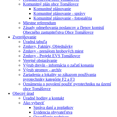
Komunitný plán obce Tomášovce
Komunitné plánovanie
Komunitné plánovanie - správy
Komunitné plánovanie - fotogaléria
Miestne referendum
Zásady odmeňovania poslancov a členov komisií
Obecného zastupiteľstva Obce Tomášovce
Zverejňovanie
Úradná tabuľa
Zmluvy, Faktúry, Objednávky
Zmluvy - prenájom hrobových miest
Zmluvy - Projekt EVS Tomášovce
Verejné obstarávanie
Výrub drevín - informácia o začatí konania
Výrub stromov - archív
Zariadenia a lokality so zákazom používania
pyrotechniky kategórie F2 a F3
Oznámenia o povolení použiť pyrotechniku na území
obce Tomášovce
Obecný úrad
Úradné hodiny a kontakt
Ako vybaviť
Správa daní a poplatkov
Evidencia obyvateľstva
Osvedčenie podpisov