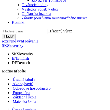
ZO SZPB Tomášovce
Otváracie hodiny
Výsledky volieb v obci
Občianska inzercia
Zásady používania multifunkčného ihriska
Kontakt
Hľadaný výraz
Hľadať
rozšírené vyhľadávanie
SK
Slovensky
SK
Slovensky
EN
English
DE
Deutsch
Možno hľadáte
Úradná tabuľa
Ako vybaviť
Odpadové hospodárstvo
Fotogaléria
Základná škola
Materská škola
Úvodná stránka