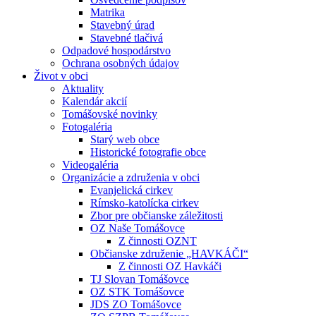
Matrika
Stavebný úrad
Stavebné tlačivá
Odpadové hospodárstvo
Ochrana osobných údajov
Život v obci
Aktuality
Kalendár akcií
Tomášovské novinky
Fotogaléria
Starý web obce
Historické fotografie obce
Videogaléria
Organizácie a združenia v obci
Evanjelická cirkev
Rímsko-katolícka cirkev
Zbor pre občianske záležitosti
OZ Naše Tomášovce
Z činnosti OZNT
Občianske združenie „HAVKÁČI“
Z činnosti OZ Havkáči
TJ Slovan Tomášovce
OZ STK Tomášovce
JDS ZO Tomášovce