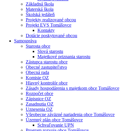
Základná škola
Materská škola
Školská jedáleň
Projekty realizované obcou
Projekt EVS Tomášovce
Kontakty
Dotácie poskytované obcou
Samospráva
Starosta obce
Slová starostu
Majetkové priznania starostu
Zástupca starostu obce
Obecné zastupiteľstvo
Obecná rada
Komisie OZ
Hlavný kontrolór obce
Zásady hospodárenia s majetkom obce Tomášovce
Rozpočet obce
Zápisnice OZ
Zasadnutia OZ
Uznesenia OZ
Všeobecne záväzné nariadenia obce Tomášovce
Územný plán obce Tomášovce
Schvaľovanie UPN
Program rozvoja obce Tomášovce