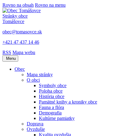
Rovno na obsah
Rovno na menu
Stránky obce
Tomášovce
obec@tomasovce.sk
+421 47 437 14 46
RSS
Mapa webu
Menu
Obec
Mapa stránky
O obci
Symboly obce
Poloha obce
História obce
Pamätné knihy a kroniky obce
Fauna a flóra
Demografia
Kultúrne pamiatky
Doprava
Ovzdušie
Kvalita ovzdušia