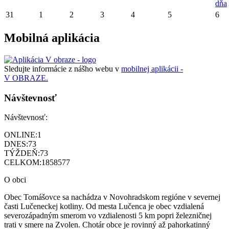
dňa
31
1
2
3
4
5
6
Mobilná aplikácia
Sledujte informácie z nášho webu v
mobilnej aplikácii -
V OBRAZE.
Návštevnosť
Návštevnosť:
ONLINE:
1
DNES:
73
TÝŽDEŇ:
73
CELKOM:
1858577
O obci
Obec Tomášovce sa nachádza v Novohradskom regióne v severnej
časti Lučeneckej kotliny. Od mesta Lučenca je obec vzdialená
severozápadným smerom vo vzdialenosti 5 km popri železničnej
trati v smere na Zvolen. Chotár obce je rovinný až pahorkatinný