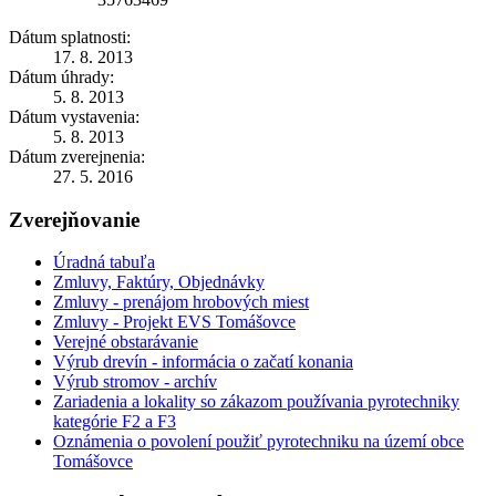
Dátum splatnosti:
17. 8. 2013
Dátum úhrady:
5. 8. 2013
Dátum vystavenia:
5. 8. 2013
Dátum zverejnenia:
27. 5. 2016
Zverejňovanie
Úradná tabuľa
Zmluvy, Faktúry, Objednávky
Zmluvy - prenájom hrobových miest
Zmluvy - Projekt EVS Tomášovce
Verejné obstarávanie
Výrub drevín - informácia o začatí konania
Výrub stromov - archív
Zariadenia a lokality so zákazom používania pyrotechniky
kategórie F2 a F3
Oznámenia o povolení použiť pyrotechniku na území obce
Tomášovce