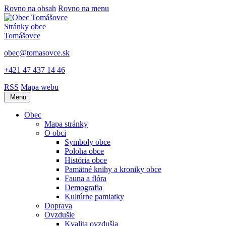
Rovno na obsah
Rovno na menu
Stránky obce
Tomášovce
obec@tomasovce.sk
+421 47 437 14 46
RSS
Mapa webu
Menu
Obec
Mapa stránky
O obci
Symboly obce
Poloha obce
História obce
Pamätné knihy a kroniky obce
Fauna a flóra
Demografia
Kultúrne pamiatky
Doprava
Ovzdušie
Kvalita ovzdušia