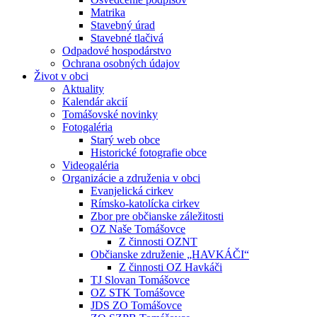
Matrika
Stavebný úrad
Stavebné tlačivá
Odpadové hospodárstvo
Ochrana osobných údajov
Život v obci
Aktuality
Kalendár akcií
Tomášovské novinky
Fotogaléria
Starý web obce
Historické fotografie obce
Videogaléria
Organizácie a združenia v obci
Evanjelická cirkev
Rímsko-katolícka cirkev
Zbor pre občianske záležitosti
OZ Naše Tomášovce
Z činnosti OZNT
Občianske združenie „HAVKÁČI“
Z činnosti OZ Havkáči
TJ Slovan Tomášovce
OZ STK Tomášovce
JDS ZO Tomášovce