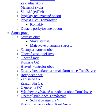
Základná škola
Materská škola
Školská jedáleň
Projekty realizované obcou
Projekt EVS Tomášovce
Kontakty
Dotácie poskytované obcou
Samospráva
Starosta obce
Slová starostu
Majetkové priznania starostu
Zástupca starostu obce
Obecné zastupiteľstvo
Obecná rada
Komisie OZ
Hlavný kontrolór obce
Zásady hospodárenia s majetkom obce Tomášovce
Rozpočet obce
Zápisnice OZ
Zasadnutia OZ
Uznesenia OZ
Všeobecne záväzné nariadenia obce Tomášovce
Územný plán obce Tomášovce
Schvaľovanie UPN
Program rozvoja obce Tomášovce