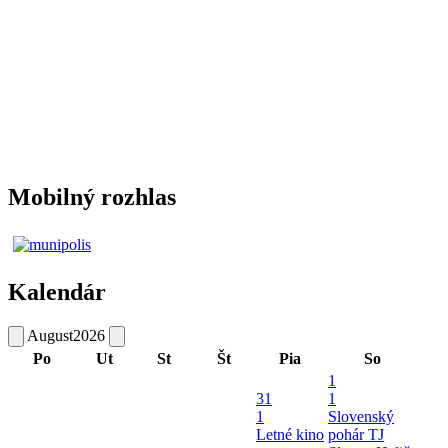
Mobilný rozhlas
Kalendár
August
2026
Po
Ut
St
Št
Pia
So
1
31
1
1
Slovenský
Letné kino
pohár TJ