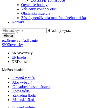
ZO SZPB Tomášovce
Otváracie hodiny
Výsledky volieb v obci
Občianska inzercia
Zásady používania multifunkčného ihriska
Kontakt
Hľadaný výraz
Hľadať
rozšírené vyhľadávanie
SK
Slovensky
SK
Slovensky
EN
English
DE
Deutsch
Možno hľadáte
Úradná tabuľa
Ako vybaviť
Odpadové hospodárstvo
Fotogaléria
Základná škola
Materská škola
Úvodná stránka