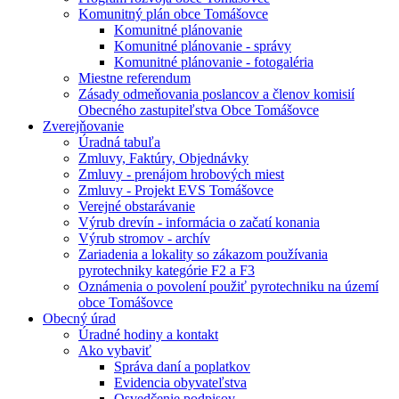
Komunitný plán obce Tomášovce
Komunitné plánovanie
Komunitné plánovanie - správy
Komunitné plánovanie - fotogaléria
Miestne referendum
Zásady odmeňovania poslancov a členov komisií
Obecného zastupiteľstva Obce Tomášovce
Zverejňovanie
Úradná tabuľa
Zmluvy, Faktúry, Objednávky
Zmluvy - prenájom hrobových miest
Zmluvy - Projekt EVS Tomášovce
Verejné obstarávanie
Výrub drevín - informácia o začatí konania
Výrub stromov - archív
Zariadenia a lokality so zákazom používania
pyrotechniky kategórie F2 a F3
Oznámenia o povolení použiť pyrotechniku na území
obce Tomášovce
Obecný úrad
Úradné hodiny a kontakt
Ako vybaviť
Správa daní a poplatkov
Evidencia obyvateľstva
Osvedčenie podpisov