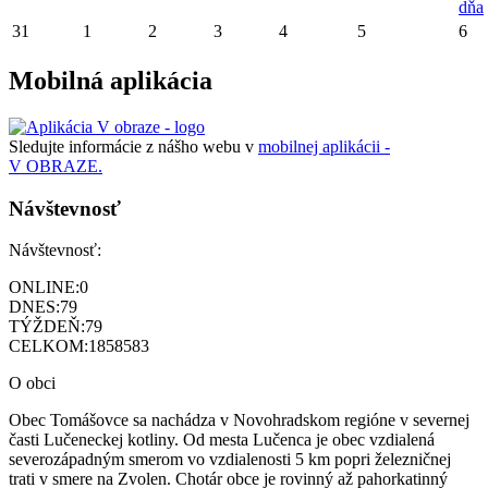
dňa
31
1
2
3
4
5
6
Mobilná aplikácia
Sledujte informácie z nášho webu v
mobilnej aplikácii -
V OBRAZE.
Návštevnosť
Návštevnosť:
ONLINE:
0
DNES:
79
TÝŽDEŇ:
79
CELKOM:
1858583
O obci
Obec Tomášovce sa nachádza v Novohradskom regióne v severnej
časti Lučeneckej kotliny. Od mesta Lučenca je obec vzdialená
severozápadným smerom vo vzdialenosti 5 km popri železničnej
trati v smere na Zvolen. Chotár obce je rovinný až pahorkatinný