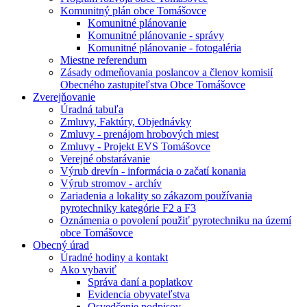
Komunitný plán obce Tomášovce
Komunitné plánovanie
Komunitné plánovanie - správy
Komunitné plánovanie - fotogaléria
Miestne referendum
Zásady odmeňovania poslancov a členov komisií
Obecného zastupiteľstva Obce Tomášovce
Zverejňovanie
Úradná tabuľa
Zmluvy, Faktúry, Objednávky
Zmluvy - prenájom hrobových miest
Zmluvy - Projekt EVS Tomášovce
Verejné obstarávanie
Výrub drevín - informácia o začatí konania
Výrub stromov - archív
Zariadenia a lokality so zákazom používania
pyrotechniky kategórie F2 a F3
Oznámenia o povolení použiť pyrotechniku na území
obce Tomášovce
Obecný úrad
Úradné hodiny a kontakt
Ako vybaviť
Správa daní a poplatkov
Evidencia obyvateľstva
Osvedčenie podpisov