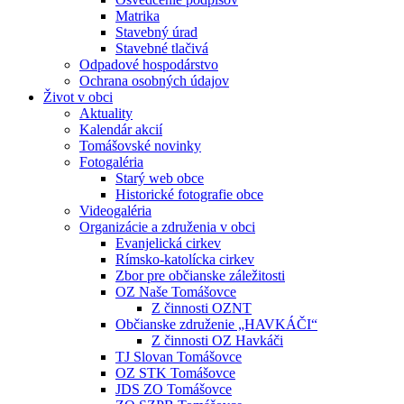
Matrika
Stavebný úrad
Stavebné tlačivá
Odpadové hospodárstvo
Ochrana osobných údajov
Život v obci
Aktuality
Kalendár akcií
Tomášovské novinky
Fotogaléria
Starý web obce
Historické fotografie obce
Videogaléria
Organizácie a združenia v obci
Evanjelická cirkev
Rímsko-katolícka cirkev
Zbor pre občianske záležitosti
OZ Naše Tomášovce
Z činnosti OZNT
Občianske združenie „HAVKÁČI“
Z činnosti OZ Havkáči
TJ Slovan Tomášovce
OZ STK Tomášovce
JDS ZO Tomášovce