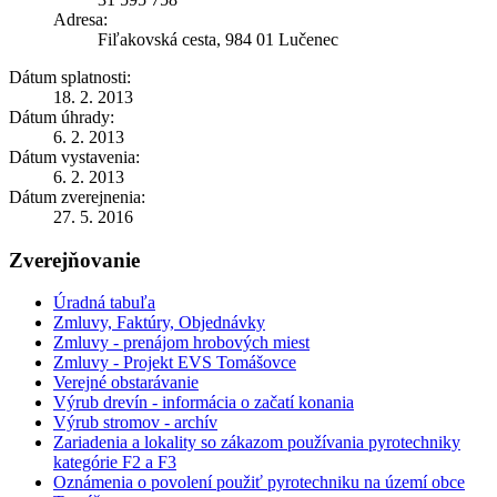
Adresa:
Fiľakovská cesta, 984 01 Lučenec
Dátum splatnosti:
18. 2. 2013
Dátum úhrady:
6. 2. 2013
Dátum vystavenia:
6. 2. 2013
Dátum zverejnenia:
27. 5. 2016
Zverejňovanie
Úradná tabuľa
Zmluvy, Faktúry, Objednávky
Zmluvy - prenájom hrobových miest
Zmluvy - Projekt EVS Tomášovce
Verejné obstarávanie
Výrub drevín - informácia o začatí konania
Výrub stromov - archív
Zariadenia a lokality so zákazom používania pyrotechniky
kategórie F2 a F3
Oznámenia o povolení použiť pyrotechniku na území obce