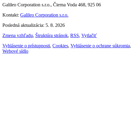
Galileo Corporation s.r.o., Čierna Voda 468, 925 06
Kontakt:
Galileo Corporation s.r.o.
Posledná aktualizácia: 5. 8. 2026
Zmena vzhľadu
,
Štruktúra stránok
,
RSS
,
Vytlačiť
Vyhlásenie o prístupnosti
,
Cookies
,
Vyhlásenie o ochrane súkromia
,
Webové sídlo