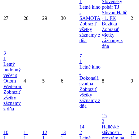
1
Slovenský
Letné kino
pohár TJ
-
Slovan Halič
27
28
29
30
SAMOTA
- 1. FK
2
Zobraziť
Buzitka
všetky
Zobraziť
záznamy z
všetky
dňa
záznamy z
dňa
3
7
1
1
Letný
Letné kino
hudobný
-
večer s
Dokonalá
Ottom
4
5
6
8
9
svadba
Weiterom
Zobraziť
Zobraziť
všetky
všetky
záznamy z
záznamy
dňa
z dňa
15
2
14
Haličské
10
11
12
13
2
slávnosti -
16
1
1
1
1
Letné
prográm na
1