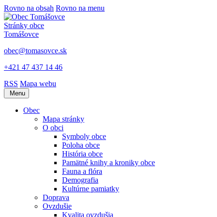
Rovno na obsah
Rovno na menu
Stránky obce
Tomášovce
obec@tomasovce.sk
+421 47 437 14 46
RSS
Mapa webu
Menu
Obec
Mapa stránky
O obci
Symboly obce
Poloha obce
História obce
Pamätné knihy a kroniky obce
Fauna a flóra
Demografia
Kultúrne pamiatky
Doprava
Ovzdušie
Kvalita ovzdušia