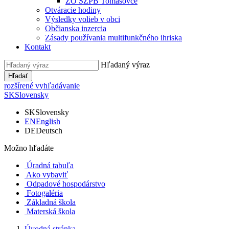
ZO SZPB Tomášovce
Otváracie hodiny
Výsledky volieb v obci
Občianska inzercia
Zásady používania multifunkčného ihriska
Kontakt
Hľadaný výraz
Hľadať
rozšírené vyhľadávanie
SK
Slovensky
SK
Slovensky
EN
English
DE
Deutsch
Možno hľadáte
Úradná tabuľa
Ako vybaviť
Odpadové hospodárstvo
Fotogaléria
Základná škola
Materská škola
Úvodná stránka