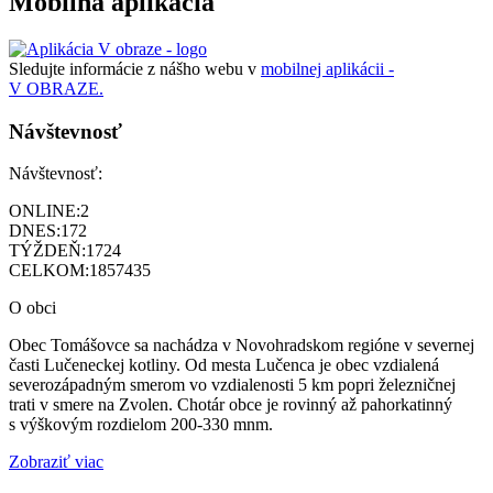
Mobilná aplikácia
Sledujte informácie z nášho webu v
mobilnej aplikácii -
V OBRAZE.
Návštevnosť
Návštevnosť:
ONLINE:
2
DNES:
172
TÝŽDEŇ:
1724
CELKOM:
1857435
O obci
Obec Tomášovce sa nachádza v Novohradskom regióne v severnej
časti Lučeneckej kotliny. Od mesta Lučenca je obec vzdialená
severozápadným smerom vo vzdialenosti 5 km popri železničnej
trati v smere na Zvolen. Chotár obce je rovinný až pahorkatinný
s výškovým rozdielom 200-330 mnm.
Zobraziť viac