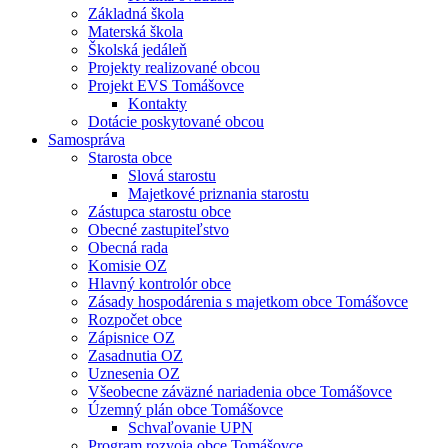
Základná škola
Materská škola
Školská jedáleň
Projekty realizované obcou
Projekt EVS Tomášovce
Kontakty
Dotácie poskytované obcou
Samospráva
Starosta obce
Slová starostu
Majetkové priznania starostu
Zástupca starostu obce
Obecné zastupiteľstvo
Obecná rada
Komisie OZ
Hlavný kontrolór obce
Zásady hospodárenia s majetkom obce Tomášovce
Rozpočet obce
Zápisnice OZ
Zasadnutia OZ
Uznesenia OZ
Všeobecne záväzné nariadenia obce Tomášovce
Územný plán obce Tomášovce
Schvaľovanie UPN
Program rozvoja obce Tomášovce