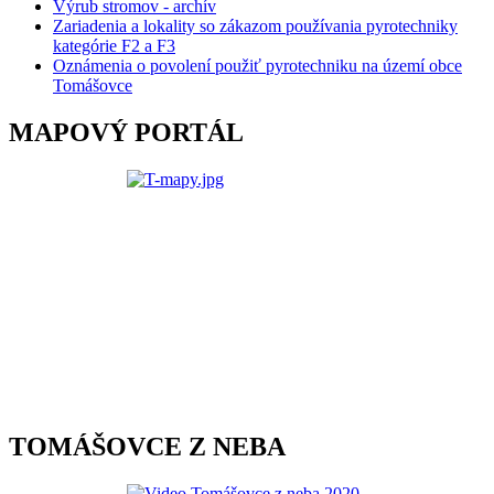
Výrub stromov - archív
Zariadenia a lokality so zákazom používania pyrotechniky
kategórie F2 a F3
Oznámenia o povolení použiť pyrotechniku na území obce
Tomášovce
MAPOVÝ PORTÁL
TOMÁŠOVCE Z NEBA