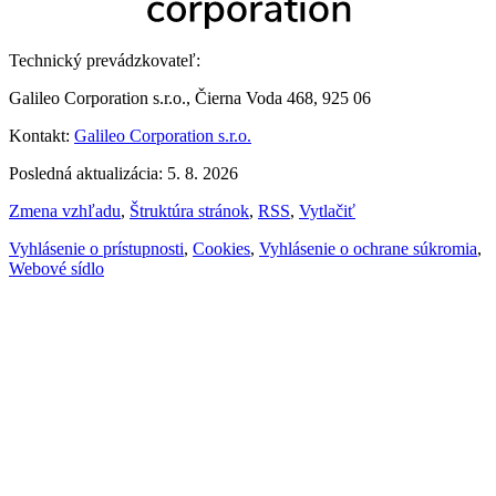
Technický prevádzkovateľ:
Galileo Corporation s.r.o., Čierna Voda 468, 925 06
Kontakt:
Galileo Corporation s.r.o.
Posledná aktualizácia: 5. 8. 2026
Zmena vzhľadu
,
Štruktúra stránok
,
RSS
,
Vytlačiť
Vyhlásenie o prístupnosti
,
Cookies
,
Vyhlásenie o ochrane súkromia
,
Webové sídlo