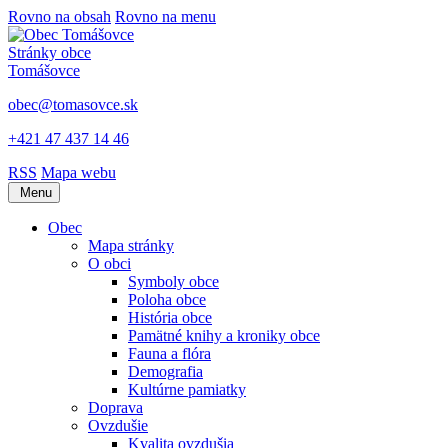
Rovno na obsah
Rovno na menu
Stránky obce
Tomášovce
obec@tomasovce.sk
+421 47 437 14 46
RSS
Mapa webu
Menu
Obec
Mapa stránky
O obci
Symboly obce
Poloha obce
História obce
Pamätné knihy a kroniky obce
Fauna a flóra
Demografia
Kultúrne pamiatky
Doprava
Ovzdušie
Kvalita ovzdušia