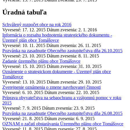
Úradná tabuľa
Schválený rozpočet obce na rok 2016
Vyvesené: 17. 12. 2015
Dátum zvesenia: 2. 1. 2016
Informácia o rozsahu hodnotenia strategického dokumentu -
Územný plán obce Tomášovce
Vyvesené: 10. 11. 2015
Dátum zvesenia: 26. 11. 2015
Pozvánka na zasadnutie Obecného zastupiteľstva dňa 26.10.2015
Vyvesené: 23. 10. 2015
Dátum zvesenia: 8. 11. 2015
Zadanie územného plánu obce Tomášovce
Vyvesené: 15. 10. 2015
Dátum zvesenia: 31. 10. 2015
Oznámenie o strategickom dokumente - Územný plán obce
Tomášovce
Vyvesené: 13. 10. 2015
Dátum zvesenia: 29. 10. 2015
Zverejnenie oznámenia o zmene navrhovanej činnosti
Vyvesené: 6. 10. 2015
Dátum zvesenia: 22. 10. 2015
Príprava obyvateľstva na sebaochranu a vzájomnú pomoc v roku
2015
Vyvesené: 7. 9. 2015
Dátum zvesenia: 23. 9. 2015
Pozvánka na zasadnutie Obecného zastupiteľstva dňa 26.08.2015
Vyvesené: 21. 8. 2015
Dátum zvesenia: 6. 9. 2015
OZNAM o začatí obstarávania Územného plánu obce Tomášovce
Vyvesené: 11. 8. 2015
Dátum zvesenia: 27. 8. 2015