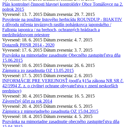
Plán kontrolnej činnosti hlavnej kontrolórky Obce Tomášovce na 2.
polrok 2015
Vyvesené: 13. 7. 2015
Dátum zvesenia: 29. 7. 2015
Povolenie na použitie listového herbicídu ROUNDUP - BIAKTIV
z dôvodu ničenia inváznych rastlín pohánkovca japonského /
Fallopia japonica / na brehoch, ochranných hrádzach a
medzihrádzovom priestore
Vyvesené: 18. 6. 2015
Dátum zvesenia: 4. 7. 2015
Dotazník PHSR 2014 - 2020
Vyvesené: 17. 6. 2015
Dátum zvesenia: 3. 7. 2015
Pozvánka na mimoriadne zasadnutie Obecného zastupiteľstva dňa
15.06.2015
Vyvesené: 10. 6. 2015
Dátum zvesenia: 26. 6. 2015
Zápisnica zo zasadnutia OZ 13.05.2015
Vyvesené: 17. 5. 2015
Dátum zvesenia: 2. 6. 2015
INFORMÁCIE PRE VEREJNOSŤ (podľa §15a zákona NR SR č.
42/1994 Z. z. o civilnej ochrane obyvateľstva v znení neskorších
predpisov)
Vyvesené: 30. 4. 2015
Dátum zvesenia: 16. 5. 2015
Záverečný účet za rok 2014
Vyvesené: 20. 4. 2015
Dátum zvesenia: 6. 5. 2015
Zápisnica z mimoriadneho zasadnutia OZ 15.04.2015
Vyvesené: 18. 4. 2015
Dátum zvesenia: 4. 5. 2015
Pozvánka na mimoriadne zasadnutie obecného zastupiteľstva dňa
15.04.2015