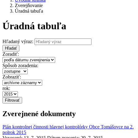
Zverejňovanie
Úradná tabuľa
Úradná tabuľa
Hľadaný výraz:
Hľadať
Zoradiť:
Spôsob zoradenia:
Zobraziť:
rok:
Zverejnené dokumenty
Plán kontrolnej činnosti hlavnej kontrolórky Obce Tomášovce na 2.
polrok 2015
Vyvesené: 13. 7. 2015
Dátum zvesenia: 29. 7. 2015