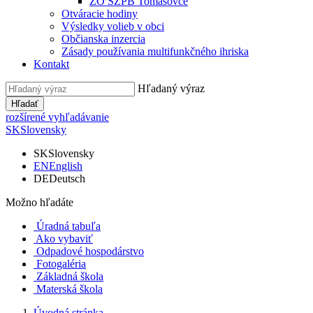
ZO SZPB Tomášovce
Otváracie hodiny
Výsledky volieb v obci
Občianska inzercia
Zásady používania multifunkčného ihriska
Kontakt
Hľadaný výraz
Hľadať
rozšírené vyhľadávanie
SK
Slovensky
SK
Slovensky
EN
English
DE
Deutsch
Možno hľadáte
Úradná tabuľa
Ako vybaviť
Odpadové hospodárstvo
Fotogaléria
Základná škola
Materská škola
Úvodná stránka