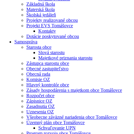
Základná škola
Materská škola
Školská jedáleň
Projekty realizované obcou
Projekt EVS Tomášovce
Kontakty
Dotácie poskytované obcou
Samospráva
Starosta obce
Slová starostu
Majetkové priznania starostu
Zástupca starostu obce
Obecné zastupiteľstvo
Obecná rada
Komisie OZ
Hlavný kontrolór obce
Zásady hospodárenia s majetkom obce Tomášovce
Rozpočet obce
Zápisnice OZ
Zasadnutia OZ
Uznesenia OZ
Všeobecne záväzné nariadenia obce Tomášovce
Územný plán obce Tomášovce
Schvaľovanie UPN
Program rozvoja obce Tomášovce