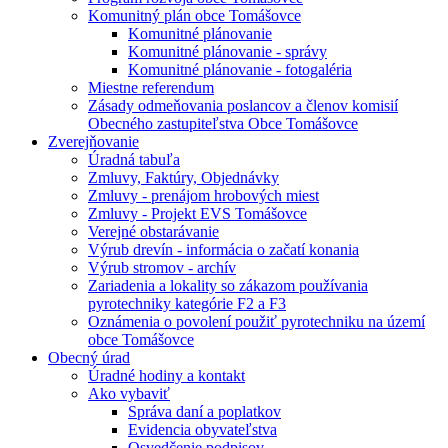
Komunitný plán obce Tomášovce
Komunitné plánovanie
Komunitné plánovanie - správy
Komunitné plánovanie - fotogaléria
Miestne referendum
Zásady odmeňovania poslancov a členov komisií
Obecného zastupiteľstva Obce Tomášovce
Zverejňovanie
Úradná tabuľa
Zmluvy, Faktúry, Objednávky
Zmluvy - prenájom hrobových miest
Zmluvy - Projekt EVS Tomášovce
Verejné obstarávanie
Výrub drevín - informácia o začatí konania
Výrub stromov - archív
Zariadenia a lokality so zákazom používania
pyrotechniky kategórie F2 a F3
Oznámenia o povolení použiť pyrotechniku na území
obce Tomášovce
Obecný úrad
Úradné hodiny a kontakt
Ako vybaviť
Správa daní a poplatkov
Evidencia obyvateľstva
Osvedčenie podpisov