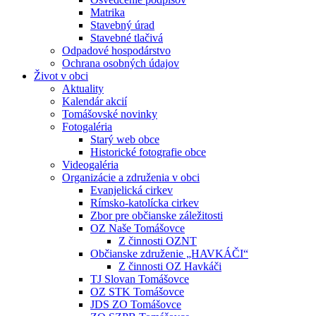
Matrika
Stavebný úrad
Stavebné tlačivá
Odpadové hospodárstvo
Ochrana osobných údajov
Život v obci
Aktuality
Kalendár akcií
Tomášovské novinky
Fotogaléria
Starý web obce
Historické fotografie obce
Videogaléria
Organizácie a združenia v obci
Evanjelická cirkev
Rímsko-katolícka cirkev
Zbor pre občianske záležitosti
OZ Naše Tomášovce
Z činnosti OZNT
Občianske združenie „HAVKÁČI“
Z činnosti OZ Havkáči
TJ Slovan Tomášovce
OZ STK Tomášovce
JDS ZO Tomášovce