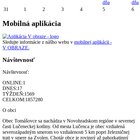
dňa
dňa
31
1
2
3
4
5
6
Mobilná aplikácia
Sledujte informácie z nášho webu v
mobilnej aplikácii -
V OBRAZE.
Návštevnosť
Návštevnosť:
ONLINE:
1
DNES:
17
TÝŽDEŇ:
1569
CELKOM:
1857280
O obci
Obec Tomášovce sa nachádza v Novohradskom regióne v severnej
časti Lučeneckej kotliny. Od mesta Lučenca je obec vzdialená
severozápadným smerom vo vzdialenosti 5 km popri železničnej
trati v smere na Zvolen. Chotár obce je rovinný až pahorkatinný