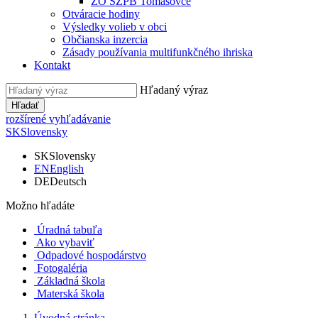
ZO SZPB Tomášovce
Otváracie hodiny
Výsledky volieb v obci
Občianska inzercia
Zásady používania multifunkčného ihriska
Kontakt
Hľadaný výraz
Hľadať
rozšírené vyhľadávanie
SK
Slovensky
SK
Slovensky
EN
English
DE
Deutsch
Možno hľadáte
Úradná tabuľa
Ako vybaviť
Odpadové hospodárstvo
Fotogaléria
Základná škola
Materská škola
Úvodná stránka