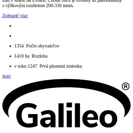
trati v smere na Zvolen. Chotár obce je rovinný až pahorkatinný
s výškovým rozdielom 200-330 mnm.
Zobraziť viac
1354
Počet obyvateľov
1410 ha
Rozloha
v roku 1247
Prvá písomná zmienka
hore