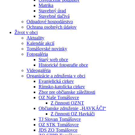
Matrika
Stavebný úrad
Stavebné tlačivá
Odpadové hospodárstvo
Ochrana osobných údajov
Život v obci
Aktuality
Kalendár akcií
Tomášovské novinky
Fotogaléria
Starý web obce
Historické fotografie obce
Videogaléria
Organizácie a združenia v obci
Evanjelická cirkev
Rímsko-katolícka cirkev
Zbor pre občianske záležitosti
OZ Naše Tomášovce
Z činnosti OZNT
Občianske združenie „HAVKÁČI“
Z činnosti OZ Havkáči
TJ Slovan Tomášovce
OZ STK Tomášovce
JDS ZO Tomášovce