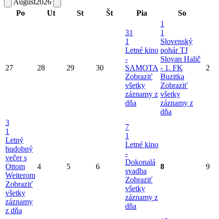
August
2026
Po
Ut
St
Št
Pia
So
1
31
1
1
Slovenský
Letné kino
pohár TJ
-
Slovan Halič
27
28
29
30
SAMOTA
- 1. FK
2
Zobraziť
Buzitka
všetky
Zobraziť
záznamy z
všetky
dňa
záznamy z
dňa
3
7
1
1
Letný
Letné kino
hudobný
-
večer s
Dokonalá
Ottom
4
5
6
8
9
svadba
Weiterom
Zobraziť
Zobraziť
všetky
všetky
záznamy z
záznamy
dňa
z dňa