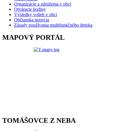
Organizácie a združenia v obci
Otváracie hodiny
Výsledky volieb v obci
Občianska inzercia
Zásady používania multifunkčného ihriska
MAPOVÝ PORTÁL
TOMÁŠOVCE Z NEBA