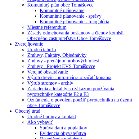
Komunitný plán obce Tomášovce
Komunitné plánovanie
Komunitné plánovanie - správy
Komunitné plánovanie - fotogaléria
Miestne referendum
Zásady odmeňovania poslancov a členov komisií
Obecného zastupiteľstva Obce Tomášovce
Zverejňovanie
Úradná tabuľa
Zmluvy, Faktúry, Objednávky
Zmluvy - prenájom hrobových miest
Zmluvy - Projekt EVS Tomášovce
Verejné obstarávanie
Výrub drevín - informácia o začatí konania
Výrub stromov - archív
Zariadenia a lokality so zákazom používania
pyrotechniky kategórie F2 a F3
Oznámenia o povolení použiť pyrotechniku na území
obce Tomášovce
Obecný úrad
Úradné hodiny a kontakt
Ako vybaviť
Správa daní a poplatkov
Evidencia obyvateľstva
Osvedčenie podpisov