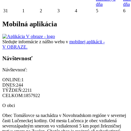
dňa
dňa
31
1
2
3
4
5
6
Mobilná aplikácia
Sledujte informácie z nášho webu v
mobilnej aplikácii -
V OBRAZE.
Návštevnosť
Návštevnosť:
ONLINE:
1
DNES:
244
TÝŽDEŇ:
2211
CELKOM:
1857922
O obci
Obec Tomášovce sa nachádza v Novohradskom regióne v severnej
časti Lučeneckej kotliny. Od mesta Lučenca je obec vzdialená
severozápadným smerom vo vzdialenosti 5 km popri železničnej