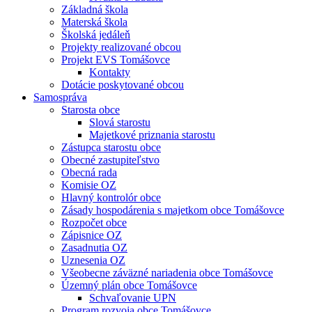
Základná škola
Materská škola
Školská jedáleň
Projekty realizované obcou
Projekt EVS Tomášovce
Kontakty
Dotácie poskytované obcou
Samospráva
Starosta obce
Slová starostu
Majetkové priznania starostu
Zástupca starostu obce
Obecné zastupiteľstvo
Obecná rada
Komisie OZ
Hlavný kontrolór obce
Zásady hospodárenia s majetkom obce Tomášovce
Rozpočet obce
Zápisnice OZ
Zasadnutia OZ
Uznesenia OZ
Všeobecne záväzné nariadenia obce Tomášovce
Územný plán obce Tomášovce
Schvaľovanie UPN
Program rozvoja obce Tomášovce