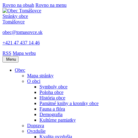
Rovno na obsah
Rovno na menu
Stránky obce
Tomášovce
obec@tomasovce.sk
+421 47 437 14 46
RSS
Mapa webu
Menu
Obec
Mapa stránky
O obci
Symboly obce
Poloha obce
História obce
Pamätné knihy a kroniky obce
Fauna a flóra
Demografia
Kultúrne pamiatky
Doprava
Ovzdušie
Kvalita ovzdušia