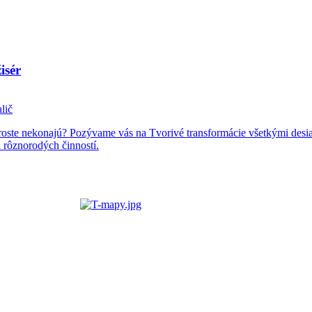
isér
lič
roste nekonajú? Pozývame vás na Tvorivé transformácie všetkými desia
 rôznorodých činností.