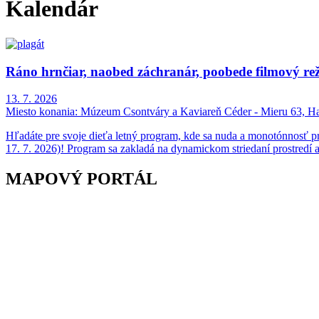
Kalendár
Ráno hrnčiar, naobed záchranár, poobede filmový rež
13. 7. 2026
Miesto konania:
Múzeum Csontváry a Kaviareň Céder - Mieru 63, Ha
Hľadáte pre svoje dieťa letný program, kde sa nuda a monotónnosť p
17. 7. 2026)! Program sa zakladá na dynamickom striedaní prostredí a
MAPOVÝ PORTÁL