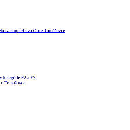
ého zastupiteľstva Obce Tomášovce
y kategórie F2 a F3
bce Tomášovce