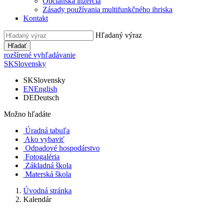
Občianska inzercia
Zásady používania multifunkčného ihriska
Kontakt
Hľadaný výraz
Hľadať
rozšírené vyhľadávanie
SK
Slovensky
SK
Slovensky
EN
English
DE
Deutsch
Možno hľadáte
Úradná tabuľa
Ako vybaviť
Odpadové hospodárstvo
Fotogaléria
Základná škola
Materská škola
Úvodná stránka
Kalendár