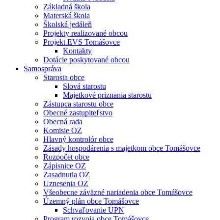
Základná škola
Materská škola
Školská jedáleň
Projekty realizované obcou
Projekt EVS Tomášovce
Kontakty
Dotácie poskytované obcou
Samospráva
Starosta obce
Slová starostu
Majetkové priznania starostu
Zástupca starostu obce
Obecné zastupiteľstvo
Obecná rada
Komisie OZ
Hlavný kontrolór obce
Zásady hospodárenia s majetkom obce Tomášovce
Rozpočet obce
Zápisnice OZ
Zasadnutia OZ
Uznesenia OZ
Všeobecne záväzné nariadenia obce Tomášovce
Územný plán obce Tomášovce
Schvaľovanie UPN
Program rozvoja obce Tomášovce