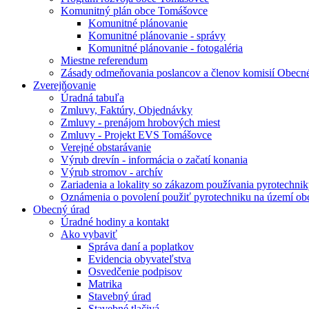
Komunitný plán obce Tomášovce
Komunitné plánovanie
Komunitné plánovanie - správy
Komunitné plánovanie - fotogaléria
Miestne referendum
Zásady odmeňovania poslancov a členov komisií Obecn
Zverejňovanie
Úradná tabuľa
Zmluvy, Faktúry, Objednávky
Zmluvy - prenájom hrobových miest
Zmluvy - Projekt EVS Tomášovce
Verejné obstarávanie
Výrub drevín - informácia o začatí konania
Výrub stromov - archív
Zariadenia a lokality so zákazom používania pyrotechnik
Oznámenia o povolení použiť pyrotechniku na území o
Obecný úrad
Úradné hodiny a kontakt
Ako vybaviť
Správa daní a poplatkov
Evidencia obyvateľstva
Osvedčenie podpisov
Matrika
Stavebný úrad
Stavebné tlačivá