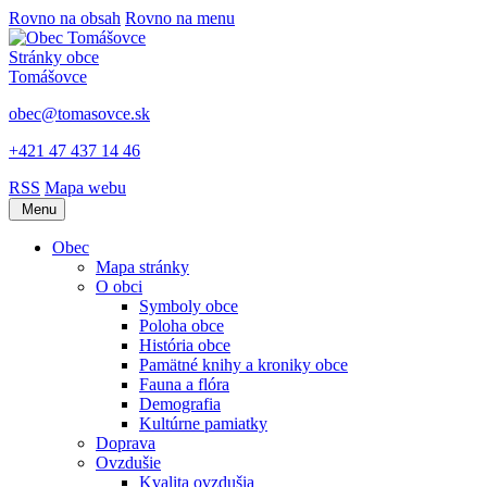
Rovno na obsah
Rovno na menu
Stránky obce
Tomášovce
obec@tomasovce.sk
+421 47 437 14 46
RSS
Mapa webu
Menu
Obec
Mapa stránky
O obci
Symboly obce
Poloha obce
História obce
Pamätné knihy a kroniky obce
Fauna a flóra
Demografia
Kultúrne pamiatky
Doprava
Ovzdušie
Kvalita ovzdušia