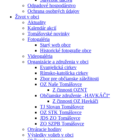
Odpadové hospodárstvo
Ochrana osobných údajov
Život v obci
Aktuality
Kalendár akcií
Tomášovské novinky
Fotogaléria
Starý web obce
Historické fotografie obce
Videogaléria
Organizácie a združenia v obci
Evanjelická cirkev
Rímsko-katolícka cirkev
Zbor pre občianske záležitosti
OZ Naše Tomášovce
Z činnosti OZNT
Občianske združenie „HAVKÁČI“
Z činnosti OZ Havkáči
TJ Slovan Tomášovce
OZ STK Tomášovce
JDS ZO Tomášovce
ZO SZPB Tomášovce
Otváracie hodiny
Výsledky volieb v obci