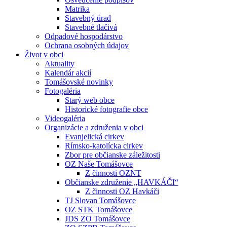
Matrika
Stavebný úrad
Stavebné tlačivá
Odpadové hospodárstvo
Ochrana osobných údajov
Život v obci
Aktuality
Kalendár akcií
Tomášovské novinky
Fotogaléria
Starý web obce
Historické fotografie obce
Videogaléria
Organizácie a združenia v obci
Evanjelická cirkev
Rímsko-katolícka cirkev
Zbor pre občianske záležitosti
OZ Naše Tomášovce
Z činnosti OZNT
Občianske združenie „HAVKÁČI“
Z činnosti OZ Havkáči
TJ Slovan Tomášovce
OZ STK Tomášovce
JDS ZO Tomášovce