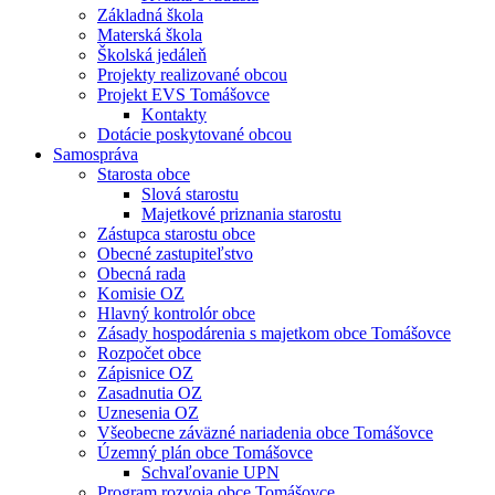
Základná škola
Materská škola
Školská jedáleň
Projekty realizované obcou
Projekt EVS Tomášovce
Kontakty
Dotácie poskytované obcou
Samospráva
Starosta obce
Slová starostu
Majetkové priznania starostu
Zástupca starostu obce
Obecné zastupiteľstvo
Obecná rada
Komisie OZ
Hlavný kontrolór obce
Zásady hospodárenia s majetkom obce Tomášovce
Rozpočet obce
Zápisnice OZ
Zasadnutia OZ
Uznesenia OZ
Všeobecne záväzné nariadenia obce Tomášovce
Územný plán obce Tomášovce
Schvaľovanie UPN
Program rozvoja obce Tomášovce