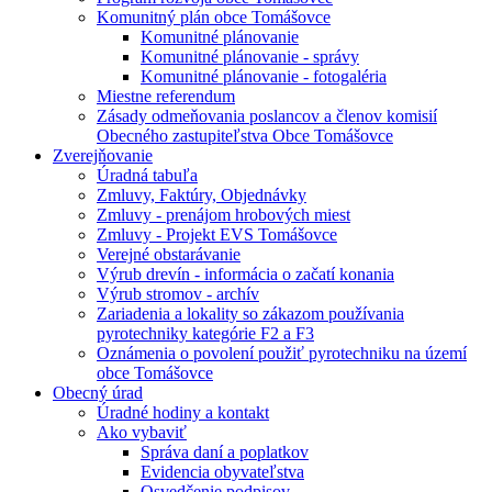
Komunitný plán obce Tomášovce
Komunitné plánovanie
Komunitné plánovanie - správy
Komunitné plánovanie - fotogaléria
Miestne referendum
Zásady odmeňovania poslancov a členov komisií
Obecného zastupiteľstva Obce Tomášovce
Zverejňovanie
Úradná tabuľa
Zmluvy, Faktúry, Objednávky
Zmluvy - prenájom hrobových miest
Zmluvy - Projekt EVS Tomášovce
Verejné obstarávanie
Výrub drevín - informácia o začatí konania
Výrub stromov - archív
Zariadenia a lokality so zákazom používania
pyrotechniky kategórie F2 a F3
Oznámenia o povolení použiť pyrotechniku na území
obce Tomášovce
Obecný úrad
Úradné hodiny a kontakt
Ako vybaviť
Správa daní a poplatkov
Evidencia obyvateľstva
Osvedčenie podpisov