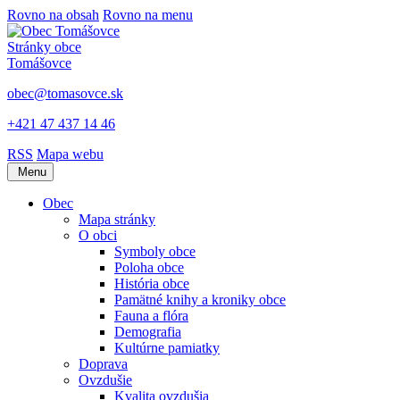
Rovno na obsah
Rovno na menu
Stránky obce
Tomášovce
obec@tomasovce.sk
+421 47 437 14 46
RSS
Mapa webu
Menu
Obec
Mapa stránky
O obci
Symboly obce
Poloha obce
História obce
Pamätné knihy a kroniky obce
Fauna a flóra
Demografia
Kultúrne pamiatky
Doprava
Ovzdušie
Kvalita ovzdušia