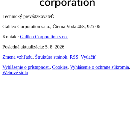
Technický prevádzkovateľ:
Galileo Corporation s.r.o., Čierna Voda 468, 925 06
Kontakt:
Galileo Corporation s.r.o.
Posledná aktualizácia: 5. 8. 2026
Zmena vzhľadu
,
Štruktúra stránok
,
RSS
,
Vytlačiť
Vyhlásenie o prístupnosti
,
Cookies
,
Vyhlásenie o ochrane súkromia
,
Webové sídlo