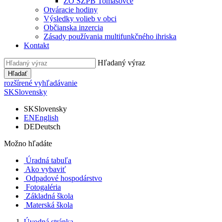
ZO SZPB Tomášovce
Otváracie hodiny
Výsledky volieb v obci
Občianska inzercia
Zásady používania multifunkčného ihriska
Kontakt
Hľadaný výraz
Hľadať
rozšírené vyhľadávanie
SK
Slovensky
SK
Slovensky
EN
English
DE
Deutsch
Možno hľadáte
Úradná tabuľa
Ako vybaviť
Odpadové hospodárstvo
Fotogaléria
Základná škola
Materská škola
Úvodná stránka