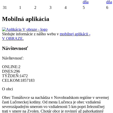
dňa
dňa
31
1
2
3
4
5
6
Mobilná aplikácia
Sledujte informácie z nášho webu v
mobilnej aplikácii -
V OBRAZE.
Návštevnosť
Návštevnosť:
ONLINE:
2
DNES:
296
TÝŽDEŇ:
1472
CELKOM:
1857183
O obci
Obec Tomášovce sa nachádza v Novohradskom regióne v severnej
časti Lučeneckej kotliny. Od mesta Lučenca je obec vzdialená
severozápadným smerom vo vzdialenosti 5 km popri železničnej
trati v smere na Zvolen. Chotár obce je rovinný až pahorkatinný