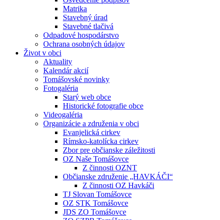
Matrika
Stavebný úrad
Stavebné tlačivá
Odpadové hospodárstvo
Ochrana osobných údajov
Život v obci
Aktuality
Kalendár akcií
Tomášovské novinky
Fotogaléria
Starý web obce
Historické fotografie obce
Videogaléria
Organizácie a združenia v obci
Evanjelická cirkev
Rímsko-katolícka cirkev
Zbor pre občianske záležitosti
OZ Naše Tomášovce
Z činnosti OZNT
Občianske združenie „HAVKÁČI“
Z činnosti OZ Havkáči
TJ Slovan Tomášovce
OZ STK Tomášovce
JDS ZO Tomášovce