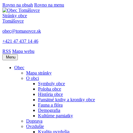
Rovno na obsah
Rovno na menu
Stránky obce
Tomášovce
obec@tomasovce.sk
+421 47 437 14 46
RSS
Mapa webu
Menu
Obec
Mapa stránky
O obci
Symboly obce
Poloha obce
História obce
Pamätné knihy a kroniky obce
Fauna a flóra
Demografia
Kultúrne pamiatky
Doprava
Ovzdušie
Kvalita ovzdušia