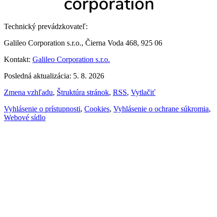
Technický prevádzkovateľ:
Galileo Corporation s.r.o., Čierna Voda 468, 925 06
Kontakt:
Galileo Corporation s.r.o.
Posledná aktualizácia: 5. 8. 2026
Zmena vzhľadu
,
Štruktúra stránok
,
RSS
,
Vytlačiť
Vyhlásenie o prístupnosti
,
Cookies
,
Vyhlásenie o ochrane súkromia
,
Webové sídlo