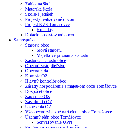
Základná škola
Materská škola
Školská jedáleň
Projekty realizované obcou
Projekt EVS Tomášovce
Kontakty
Dotácie poskytované obcou
Samospráva
Starosta obce
Slová starostu
Majetkové priznania starostu
Zástupca starostu obce
Obecné zastupiteľstvo
Obecná rada
Komisie OZ
Hlavný kontrolór obce
Zásady hospodárenia s majetkom obce Tomášovce
Rozpočet obce
Zápisnice OZ
Zasadnutia OZ
Uznesenia OZ
Všeobecne záväzné nariadenia obce Tomášovce
Územný plán obce Tomášovce
Schvaľovanie UPN
Program rozvoja obce Tomášovce