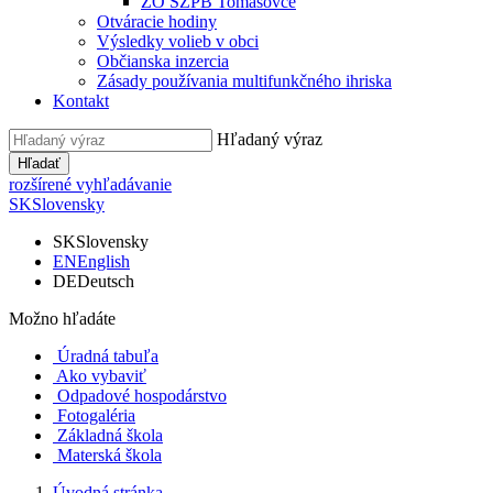
ZO SZPB Tomášovce
Otváracie hodiny
Výsledky volieb v obci
Občianska inzercia
Zásady používania multifunkčného ihriska
Kontakt
Hľadaný výraz
Hľadať
rozšírené vyhľadávanie
SK
Slovensky
SK
Slovensky
EN
English
DE
Deutsch
Možno hľadáte
Úradná tabuľa
Ako vybaviť
Odpadové hospodárstvo
Fotogaléria
Základná škola
Materská škola
Úvodná stránka