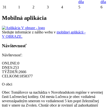
dňa
dňa
31
1
2
3
4
5
6
Mobilná aplikácia
Sledujte informácie z nášho webu v
mobilnej aplikácii -
V OBRAZE.
Návštevnosť
Návštevnosť:
ONLINE:
0
DNES:
253
TÝŽDEŇ:
2666
CELKOM:
1858377
O obci
Obec Tomášovce sa nachádza v Novohradskom regióne v severnej
časti Lučeneckej kotliny. Od mesta Lučenca je obec vzdialená
severozápadným smerom vo vzdialenosti 5 km popri železničnej
trati v smere na Zvolen. Chotár obce je rovinný až pahorkatinný