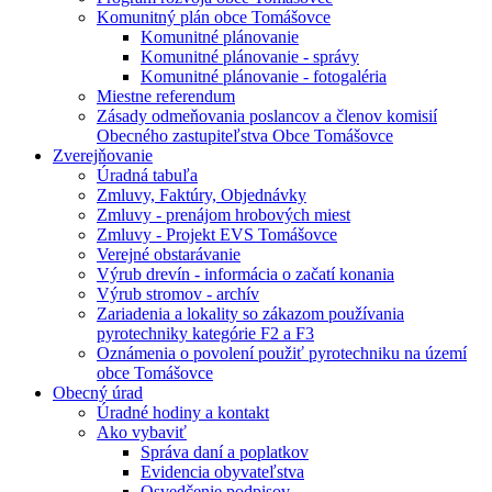
Komunitný plán obce Tomášovce
Komunitné plánovanie
Komunitné plánovanie - správy
Komunitné plánovanie - fotogaléria
Miestne referendum
Zásady odmeňovania poslancov a členov komisií
Obecného zastupiteľstva Obce Tomášovce
Zverejňovanie
Úradná tabuľa
Zmluvy, Faktúry, Objednávky
Zmluvy - prenájom hrobových miest
Zmluvy - Projekt EVS Tomášovce
Verejné obstarávanie
Výrub drevín - informácia o začatí konania
Výrub stromov - archív
Zariadenia a lokality so zákazom používania
pyrotechniky kategórie F2 a F3
Oznámenia o povolení použiť pyrotechniku na území
obce Tomášovce
Obecný úrad
Úradné hodiny a kontakt
Ako vybaviť
Správa daní a poplatkov
Evidencia obyvateľstva
Osvedčenie podpisov