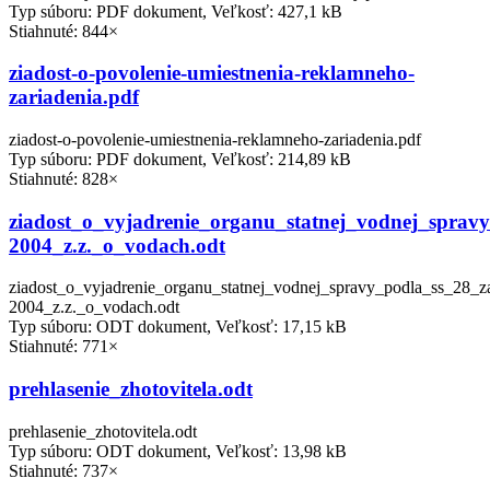
Typ súboru: PDF dokument, Veľkosť: 427,1 kB
Stiahnuté: 844×
ziadost-o-povolenie-umiestnenia-reklamneho-
zariadenia.pdf
ziadost-o-povolenie-umiestnenia-reklamneho-zariadenia.pdf
Typ súboru: PDF dokument, Veľkosť: 214,89 kB
Stiahnuté: 828×
ziadost_o_vyjadrenie_organu_statnej_vodnej_spravy
2004_z.z._o_vodach.odt
ziadost_o_vyjadrenie_organu_statnej_vodnej_spravy_podla_ss_28_z
2004_z.z._o_vodach.odt
Typ súboru: ODT dokument, Veľkosť: 17,15 kB
Stiahnuté: 771×
prehlasenie_zhotovitela.odt
prehlasenie_zhotovitela.odt
Typ súboru: ODT dokument, Veľkosť: 13,98 kB
Stiahnuté: 737×