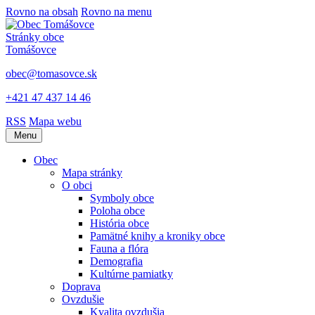
Rovno na obsah
Rovno na menu
Stránky obce
Tomášovce
obec@tomasovce.sk
+421 47 437 14 46
RSS
Mapa webu
Menu
Obec
Mapa stránky
O obci
Symboly obce
Poloha obce
História obce
Pamätné knihy a kroniky obce
Fauna a flóra
Demografia
Kultúrne pamiatky
Doprava
Ovzdušie
Kvalita ovzdušia