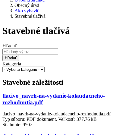
Obecný úrad
Ako vybaviť
Stavebné tlačivá
Stavebné tlačivá
Hľadať
Hľadať
Kategória
Stavebné záležitosti
tlacivo_navrh-na-vydanie-kolaudacneho-
rozhodnutia.pdf
tlacivo_navrh-na-vydanie-kolaudacneho-rozhodnutia.pdf
Typ súboru: PDF dokument, Veľkosť: 377,76 kB
Stiahnuté: 950×