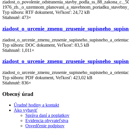
ziadost_o_povolenie_odstranenia_stavby_podla_ss_88_zakona_c._5
1976_zb._o_uzemnom_planovani_a_stavebnom_poriadku_stavebny_za
Typ súboru: RTF dokument, Veľkosť: 24,72 kB
Stiahnuté: 473×
ziadost_o_urcenie_zmenu_zrusenie_supisneho_supisn
ziadost_o_urcenie_zmenu_zrusenie_supisneho_supisneho_a_orienta
Typ súboru: DOC dokument, Veľkosť: 83,5 kB
Stiahnuté: 1,011×
ziadost_o_urcenie_zmenu_zrusenie_supisneho_supisn
ziadost_o_urcenie_zmenu_zrusenie_supisneho_supisneho_a_orienta
Typ súboru: PDF dokument, Veľkosť: 423,02 kB
Stiahnuté: 836×
Obecný úrad
Úradné hodiny a kontakt
Ako vybaviť
Správa daní a poplatkov
Evidencia obyvateľstva
Osvedčenie podpisov