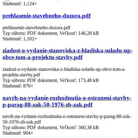
Stiahnuté: 1,124×
prehlasenie-stavebneho-dozora.pdf
prehlasenie-stavebneho-dozora.pdf
Typ súboru: PDF dokument, Veľkosť: 146,28 kB
Stiahnuté: 1,102×
ziadost-o-vydanie-stanoviska-z-hladiska-suladu-up-
obce-tom-a-projektu-stavby.pdf
ziadost-o-vydanie-stanoviska-z-hladiska-suladu-up-obce-tom-a-
projektu-stavby.pdf
Typ súboru: PDF dokument, Veľkosť: 173,48 kB
Stiahnuté: 870×
navrh-na-vydanie-rozhodnutia-o-ostraneni-stavby-
p-parag-88-zak-50-1976-zb-zak.pdf
navrh-na-vydanie-rozhodnutia-o-ostraneni-stavby-p-parag-88-zak-
50-1976-zb-zak.pdf
Typ súboru: PDF dokument, Veľkosť: 360,38 kB
Stiahnuté: 904×