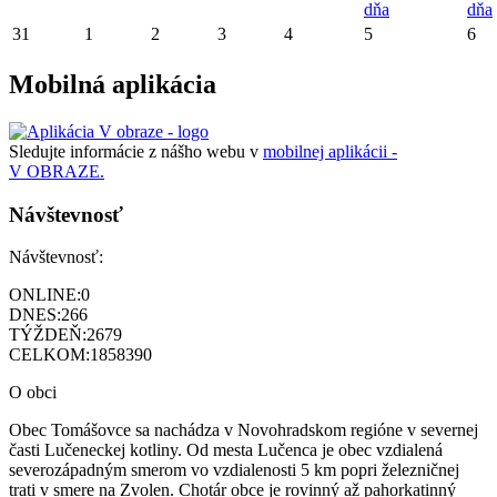
dňa
dňa
31
1
2
3
4
5
6
Mobilná aplikácia
Sledujte informácie z nášho webu v
mobilnej aplikácii -
V OBRAZE.
Návštevnosť
Návštevnosť:
ONLINE:
0
DNES:
266
TÝŽDEŇ:
2679
CELKOM:
1858390
O obci
Obec Tomášovce sa nachádza v Novohradskom regióne v severnej
časti Lučeneckej kotliny. Od mesta Lučenca je obec vzdialená
severozápadným smerom vo vzdialenosti 5 km popri železničnej
trati v smere na Zvolen. Chotár obce je rovinný až pahorkatinný