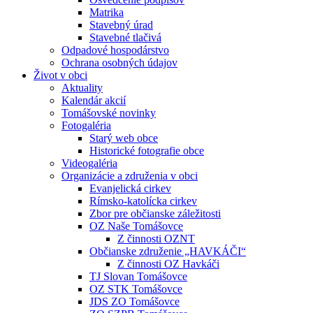
Matrika
Stavebný úrad
Stavebné tlačivá
Odpadové hospodárstvo
Ochrana osobných údajov
Život v obci
Aktuality
Kalendár akcií
Tomášovské novinky
Fotogaléria
Starý web obce
Historické fotografie obce
Videogaléria
Organizácie a združenia v obci
Evanjelická cirkev
Rímsko-katolícka cirkev
Zbor pre občianske záležitosti
OZ Naše Tomášovce
Z činnosti OZNT
Občianske združenie „HAVKÁČI“
Z činnosti OZ Havkáči
TJ Slovan Tomášovce
OZ STK Tomášovce
JDS ZO Tomášovce