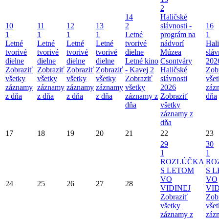
2
14
Haličské
10
11
12
13
2
slávnosti -
16
1
1
1
1
Letné
prográm na
1
Letné
Letné
Letné
Letné
tvorivé
nádvorí
Hal
tvorivé
tvorivé
tvorivé
tvorivé
dielne
Múzea
sláv
dielne
dielne
dielne
dielne
Letné kino
Csontváry
202
Zobraziť
Zobraziť
Zobraziť
Zobraziť
- Kavej 2
Haličské
Zob
všetky
všetky
všetky
všetky
Zobraziť
slávnosti
vše
záznamy
záznamy
záznamy
záznamy
všetky
2026
záz
z dňa
z dňa
z dňa
z dňa
záznamy z
Zobraziť
dňa
dňa
všetky
záznamy z
dňa
17
18
19
20
21
22
23
29
30
1
1
ROZLÚČKA
RO
S LETOM
S 
VO
VO
24
25
26
27
28
VIDINEJ
VID
Zobraziť
Zob
všetky
vše
záznamy z
záz