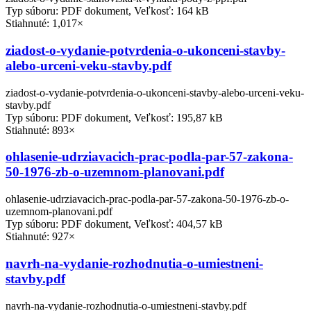
Typ súboru: PDF dokument, Veľkosť: 164 kB
Stiahnuté: 1,017×
ziadost-o-vydanie-potvrdenia-o-ukonceni-stavby-
alebo-urceni-veku-stavby.pdf
ziadost-o-vydanie-potvrdenia-o-ukonceni-stavby-alebo-urceni-veku-
stavby.pdf
Typ súboru: PDF dokument, Veľkosť: 195,87 kB
Stiahnuté: 893×
ohlasenie-udrziavacich-prac-podla-par-57-zakona-
50-1976-zb-o-uzemnom-planovani.pdf
ohlasenie-udrziavacich-prac-podla-par-57-zakona-50-1976-zb-o-
uzemnom-planovani.pdf
Typ súboru: PDF dokument, Veľkosť: 404,57 kB
Stiahnuté: 927×
navrh-na-vydanie-rozhodnutia-o-umiestneni-
stavby.pdf
navrh-na-vydanie-rozhodnutia-o-umiestneni-stavby.pdf