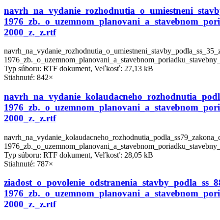
navrh_na_vydanie_rozhodnutia_o_umiestneni_stavb
1976_zb._o_uzemnom_planovani_a_stavebnom_poria
2000_z._z.rtf
navrh_na_vydanie_rozhodnutia_o_umiestneni_stavby_podla_ss_35_
1976_zb._o_uzemnom_planovani_a_stavebnom_poriadku_stavebny_z
Typ súboru: RTF dokument, Veľkosť: 27,13 kB
Stiahnuté: 842×
navrh_na_vydanie_kolaudacneho_rozhodnutia_podl
1976_zb._o_uzemnom_planovani_a_stavebnom_poria
2000_z._z.rtf
navrh_na_vydanie_kolaudacneho_rozhodnutia_podla_ss79_zakona_c
1976_zb._o_uzemnom_planovani_a_stavebnom_poriadku_stavebny_za
Typ súboru: RTF dokument, Veľkosť: 28,05 kB
Stiahnuté: 787×
ziadost_o_povolenie_odstranenia_stavby_podla_ss_
1976_zb._o_uzemnom_planovani_a_stavebnom_poria
2000_z._z.rtf