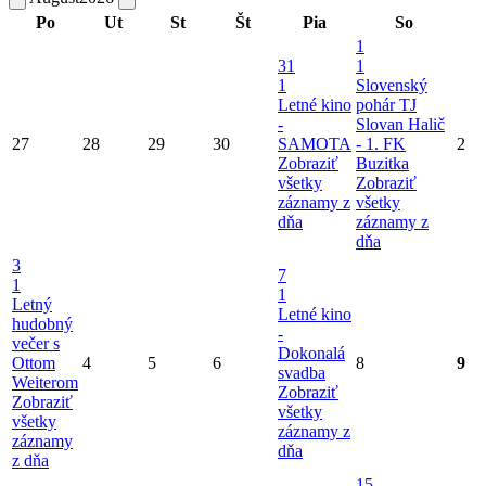
Po
Ut
St
Št
Pia
So
1
31
1
1
Slovenský
Letné kino
pohár TJ
-
Slovan Halič
27
28
29
30
SAMOTA
- 1. FK
2
Zobraziť
Buzitka
všetky
Zobraziť
záznamy z
všetky
dňa
záznamy z
dňa
3
7
1
1
Letný
Letné kino
hudobný
-
večer s
Dokonalá
Ottom
4
5
6
8
9
svadba
Weiterom
Zobraziť
Zobraziť
všetky
všetky
záznamy z
záznamy
dňa
z dňa
15