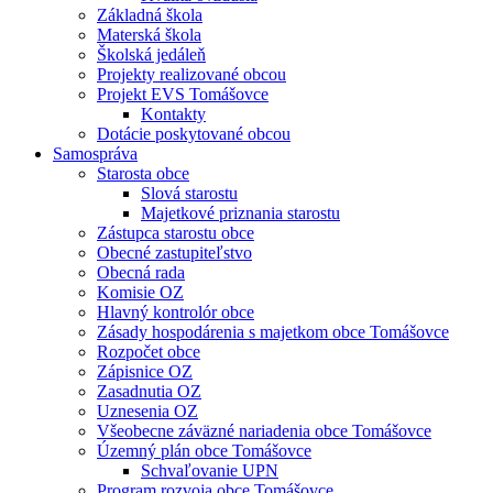
Základná škola
Materská škola
Školská jedáleň
Projekty realizované obcou
Projekt EVS Tomášovce
Kontakty
Dotácie poskytované obcou
Samospráva
Starosta obce
Slová starostu
Majetkové priznania starostu
Zástupca starostu obce
Obecné zastupiteľstvo
Obecná rada
Komisie OZ
Hlavný kontrolór obce
Zásady hospodárenia s majetkom obce Tomášovce
Rozpočet obce
Zápisnice OZ
Zasadnutia OZ
Uznesenia OZ
Všeobecne záväzné nariadenia obce Tomášovce
Územný plán obce Tomášovce
Schvaľovanie UPN
Program rozvoja obce Tomášovce