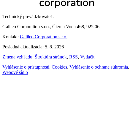
Technický prevádzkovateľ:
Galileo Corporation s.r.o., Čierna Voda 468, 925 06
Kontakt:
Galileo Corporation s.r.o.
Posledná aktualizácia: 5. 8. 2026
Zmena vzhľadu
,
Štruktúra stránok
,
RSS
,
Vytlačiť
Vyhlásenie o prístupnosti
,
Cookies
,
Vyhlásenie o ochrane súkromia
,
Webové sídlo