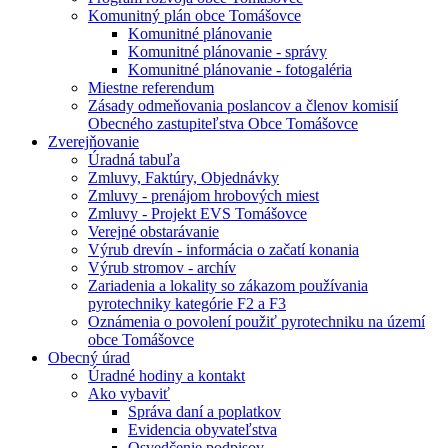
Komunitný plán obce Tomášovce
Komunitné plánovanie
Komunitné plánovanie - správy
Komunitné plánovanie - fotogaléria
Miestne referendum
Zásady odmeňovania poslancov a členov komisií
Obecného zastupiteľstva Obce Tomášovce
Zverejňovanie
Úradná tabuľa
Zmluvy, Faktúry, Objednávky
Zmluvy - prenájom hrobových miest
Zmluvy - Projekt EVS Tomášovce
Verejné obstarávanie
Výrub drevín - informácia o začatí konania
Výrub stromov - archív
Zariadenia a lokality so zákazom používania
pyrotechniky kategórie F2 a F3
Oznámenia o povolení použiť pyrotechniku na území
obce Tomášovce
Obecný úrad
Úradné hodiny a kontakt
Ako vybaviť
Správa daní a poplatkov
Evidencia obyvateľstva
Osvedčenie podpisov