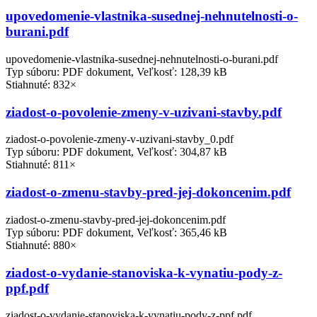
upovedomenie-vlastnika-susednej-nehnutelnosti-o-
burani.pdf
upovedomenie-vlastnika-susednej-nehnutelnosti-o-burani.pdf
Typ súboru: PDF dokument, Veľkosť: 128,39 kB
Stiahnuté: 832×
ziadost-o-povolenie-zmeny-v-uzivani-stavby.pdf
ziadost-o-povolenie-zmeny-v-uzivani-stavby_0.pdf
Typ súboru: PDF dokument, Veľkosť: 304,87 kB
Stiahnuté: 811×
ziadost-o-zmenu-stavby-pred-jej-dokoncenim.pdf
ziadost-o-zmenu-stavby-pred-jej-dokoncenim.pdf
Typ súboru: PDF dokument, Veľkosť: 365,46 kB
Stiahnuté: 880×
ziadost-o-vydanie-stanoviska-k-vynatiu-pody-z-
ppf.pdf
ziadost-o-vydanie-stanoviska-k-vynatiu-pody-z-ppf.pdf