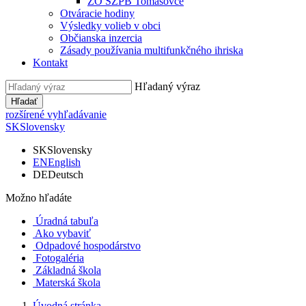
ZO SZPB Tomášovce
Otváracie hodiny
Výsledky volieb v obci
Občianska inzercia
Zásady používania multifunkčného ihriska
Kontakt
Hľadaný výraz
Hľadať
rozšírené vyhľadávanie
SK
Slovensky
SK
Slovensky
EN
English
DE
Deutsch
Možno hľadáte
Úradná tabuľa
Ako vybaviť
Odpadové hospodárstvo
Fotogaléria
Základná škola
Materská škola
Úvodná stránka